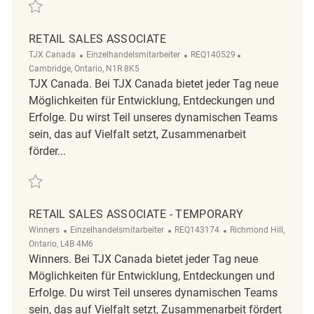
Retten Seasonal Sales Associate REQ138346
RETAIL SALES ASSOCIATE
Kategorie
ReqId
Ort
TJX Canada
Einzelhandelsmitarbeiter
REQ140529
Cambridge, Ontario, N1R 8K5
TJX Canada. Bei TJX Canada bietet jeder Tag neue
Möglichkeiten für Entwicklung, Entdeckungen und
Erfolge. Du wirst Teil unseres dynamischen Teams
sein, das auf Vielfalt setzt, Zusammenarbeit
förder...
Retten Retail Sales Associate REQ140529
RETAIL SALES ASSOCIATE - TEMPORARY
Kategorie
ReqId
Ort
Winners
Einzelhandelsmitarbeiter
REQ143174
Richmond Hill,
Ontario, L4B 4M6
Winners. Bei TJX Canada bietet jeder Tag neue
Möglichkeiten für Entwicklung, Entdeckungen und
Erfolge. Du wirst Teil unseres dynamischen Teams
sein, das auf Vielfalt setzt, Zusammenarbeit fördert