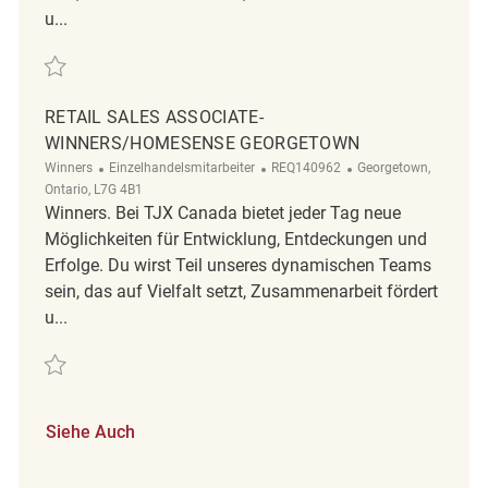
u...
Retten Retail Sales Associate - Temporary REQ143174
RETAIL SALES ASSOCIATE-
WINNERS/HOMESENSE GEORGETOWN
Kategorie
ReqId
Ort
Winners
Einzelhandelsmitarbeiter
REQ140962
Georgetown,
Ontario, L7G 4B1
Winners. Bei TJX Canada bietet jeder Tag neue
Möglichkeiten für Entwicklung, Entdeckungen und
Erfolge. Du wirst Teil unseres dynamischen Teams
sein, das auf Vielfalt setzt, Zusammenarbeit fördert
u...
Retten Retail Sales Associate-Winners/Homesense Georgetown REQ14
Siehe Auch