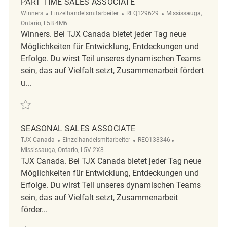
PART TIME SALES ASSOCIATE
Kategorie
ReqId
Ort
Winners
Einzelhandelsmitarbeiter
REQ129629
Mississauga,
Ontario, L5B 4M6
Winners. Bei TJX Canada bietet jeder Tag neue
Möglichkeiten für Entwicklung, Entdeckungen und
Erfolge. Du wirst Teil unseres dynamischen Teams
sein, das auf Vielfalt setzt, Zusammenarbeit fördert
u...
Retten Part Time Sales Associate REQ129629
SEASONAL SALES ASSOCIATE
Kategorie
ReqId
Ort
TJX Canada
Einzelhandelsmitarbeiter
REQ138346
Mississauga, Ontario, L5V 2X8
TJX Canada. Bei TJX Canada bietet jeder Tag neue
Möglichkeiten für Entwicklung, Entdeckungen und
Erfolge. Du wirst Teil unseres dynamischen Teams
sein, das auf Vielfalt setzt, Zusammenarbeit
förder...