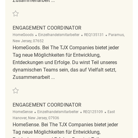
Zusammenarbeit ...
Retten Engagement coordinator REQ124905
ENGAGEMENT COORDINATOR
Kategorie
ReqId
Ort
HomeGoods
Einzelhandelsmitarbeiter
REQ135131
Paramus,
New Jersey, 07652
HomeGoods. Bei The TJX Companies bietet jeder
Tag neue Möglichkeiten für Entwicklung,
Entdeckungen und Erfolge. Du wirst Teil unseres
dynamischen Teams sein, das auf Vielfalt setzt,
Zusammenarbeit ...
Retten Engagement Coordinator REQ135131
ENGAGEMENT COORDINATOR
Kategorie
ReqId
Ort
HomeSense
Einzelhandelsmitarbeiter
REQ125109
East
Hanover, New Jersey, 07936
HomeSense. Bei The TJX Companies bietet jeder
Tag neue Möglichkeiten für Entwicklung,