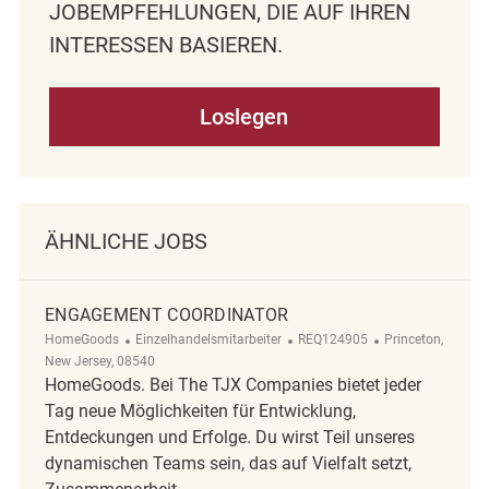
OBEMPFEHLUNGEN, DIE AUF IHREN I
NTERESSEN BASIEREN.
Loslegen
ÄHNLICHE JOBS
ENGAGEMENT COORDINATOR
Kategorie
ReqId
Ort
HomeGoods
Einzelhandelsmitarbeiter
REQ124905
Princeton,
New Jersey, 08540
HomeGoods. Bei The TJX Companies bietet jeder
Tag neue Möglichkeiten für Entwicklung,
Entdeckungen und Erfolge. Du wirst Teil unseres
dynamischen Teams sein, das auf Vielfalt setzt,