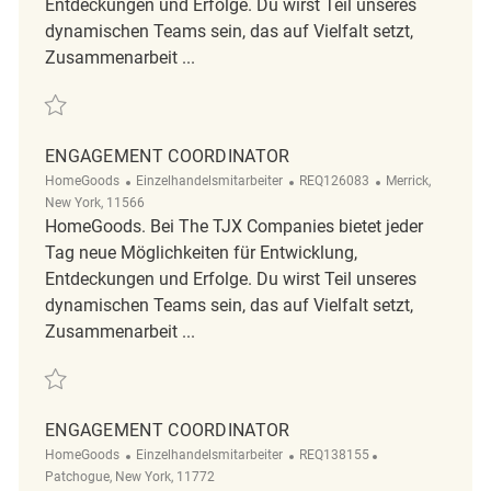
Entdeckungen und Erfolge. Du wirst Teil unseres
dynamischen Teams sein, das auf Vielfalt setzt,
Zusammenarbeit ...
Retten Engagement Coordinator REQ125109
ENGAGEMENT COORDINATOR
Kategorie
ReqId
Ort
HomeGoods
Einzelhandelsmitarbeiter
REQ126083
Merrick,
New York, 11566
HomeGoods. Bei The TJX Companies bietet jeder
Tag neue Möglichkeiten für Entwicklung,
Entdeckungen und Erfolge. Du wirst Teil unseres
dynamischen Teams sein, das auf Vielfalt setzt,
Zusammenarbeit ...
Retten Engagement Coordinator REQ126083
ENGAGEMENT COORDINATOR
Kategorie
ReqId
Ort
HomeGoods
Einzelhandelsmitarbeiter
REQ138155
Patchogue, New York, 11772