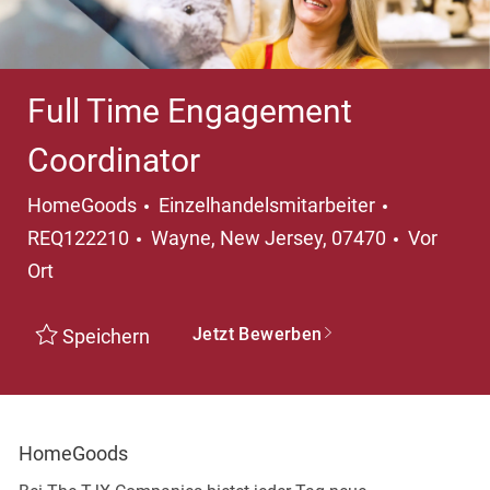
Full Time Engagement
Coordinator
Kategorie
HomeGoods
Einzelhandelsmitarbeiter
Ort
REQ122210
Wayne, New Jersey, 07470
Vor
Ort
Jetzt Bewerben
Speichern
HomeGoods