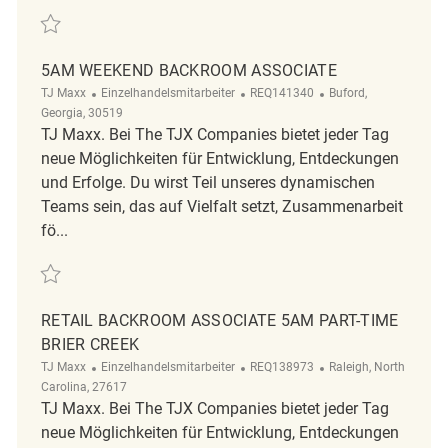
Retten Backroom Associate 5AM REQ139440
5AM WEEKEND BACKROOM ASSOCIATE
Kategorie
ReqId
Ort
TJ Maxx
Einzelhandelsmitarbeiter
REQ141340
Buford,
Georgia, 30519
TJ Maxx. Bei The TJX Companies bietet jeder Tag
neue Möglichkeiten für Entwicklung, Entdeckungen
und Erfolge. Du wirst Teil unseres dynamischen
Teams sein, das auf Vielfalt setzt, Zusammenarbeit
fö...
Retten 5am Weekend Backroom Associate REQ141340
RETAIL BACKROOM ASSOCIATE 5AM PART-TIME
BRIER CREEK
Kategorie
ReqId
Ort
TJ Maxx
Einzelhandelsmitarbeiter
REQ138973
Raleigh, North
Carolina, 27617
TJ Maxx. Bei The TJX Companies bietet jeder Tag
neue Möglichkeiten für Entwicklung, Entdeckungen