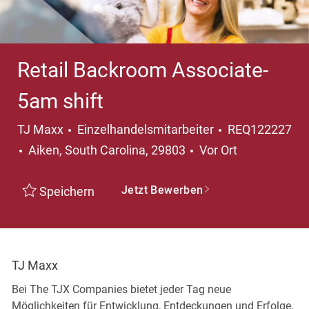
Retail Backroom Associate-
5am shift
Kategorie
TJ Maxx
Einzelhandelsmitarbeiter
REQ122227
Ort
Aiken, South Carolina, 29803
Vor Ort
Jetzt Bewerben
Speichern
TJ Maxx
Bei The TJX Companies bietet jeder Tag neue
Möglichkeiten für Entwicklung, Entdeckungen und Erfolge.