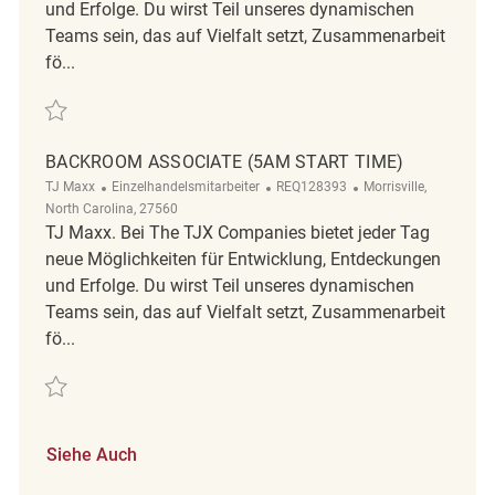
und Erfolge. Du wirst Teil unseres dynamischen
Teams sein, das auf Vielfalt setzt, Zusammenarbeit
fö...
Retten Retail Backroom Associate 5AM Part-Time Brier Creek REQ13897
BACKROOM ASSOCIATE (5AM START TIME)
Kategorie
ReqId
Ort
TJ Maxx
Einzelhandelsmitarbeiter
REQ128393
Morrisville,
North Carolina, 27560
TJ Maxx. Bei The TJX Companies bietet jeder Tag
neue Möglichkeiten für Entwicklung, Entdeckungen
und Erfolge. Du wirst Teil unseres dynamischen
Teams sein, das auf Vielfalt setzt, Zusammenarbeit
fö...
Retten Backroom Associate (5AM START TIME) REQ128393
Siehe Auch