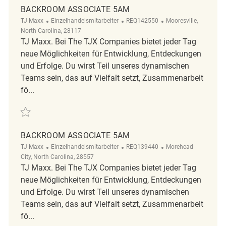
BACKROOM ASSOCIATE 5AM
Kategorie
ReqId
Ort
TJ Maxx
Einzelhandelsmitarbeiter
REQ142550
Mooresville,
North Carolina, 28117
TJ Maxx. Bei The TJX Companies bietet jeder Tag
neue Möglichkeiten für Entwicklung, Entdeckungen
und Erfolge. Du wirst Teil unseres dynamischen
Teams sein, das auf Vielfalt setzt, Zusammenarbeit
fö...
Retten Backroom Associate 5am REQ142550
BACKROOM ASSOCIATE 5AM
Kategorie
ReqId
Ort
TJ Maxx
Einzelhandelsmitarbeiter
REQ139440
Morehead
City, North Carolina, 28557
TJ Maxx. Bei The TJX Companies bietet jeder Tag
neue Möglichkeiten für Entwicklung, Entdeckungen
und Erfolge. Du wirst Teil unseres dynamischen
Teams sein, das auf Vielfalt setzt, Zusammenarbeit
fö...