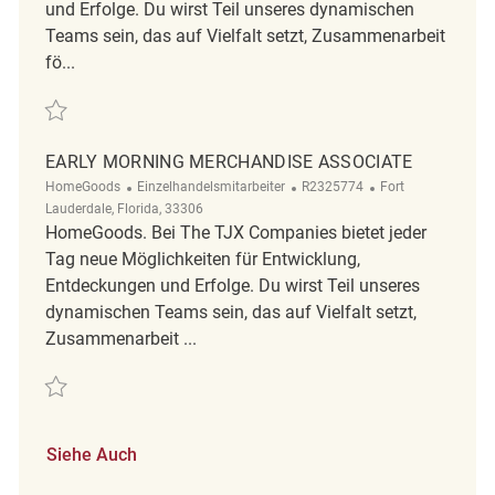
und Erfolge. Du wirst Teil unseres dynamischen
Teams sein, das auf Vielfalt setzt, Zusammenarbeit
fö...
Retten Retail Merchandise Associate REQ127294
EARLY MORNING MERCHANDISE ASSOCIATE
Kategorie
ReqId
Ort
HomeGoods
Einzelhandelsmitarbeiter
R2325774
Fort
Lauderdale, Florida, 33306
HomeGoods. Bei The TJX Companies bietet jeder
Tag neue Möglichkeiten für Entwicklung,
Entdeckungen und Erfolge. Du wirst Teil unseres
dynamischen Teams sein, das auf Vielfalt setzt,
Zusammenarbeit ...
Retten Early Morning Merchandise Associate R2325774
Siehe Auch