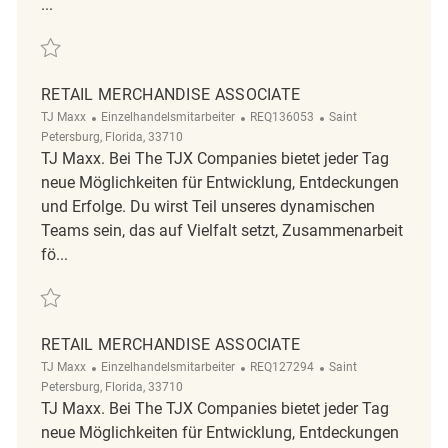
...
Retten Retail Merchandise Associate REQ51937
RETAIL MERCHANDISE ASSOCIATE
Kategorie
ReqId
Ort
TJ Maxx
Einzelhandelsmitarbeiter
REQ136053
Saint
Petersburg, Florida, 33710
TJ Maxx. Bei The TJX Companies bietet jeder Tag
neue Möglichkeiten für Entwicklung, Entdeckungen
und Erfolge. Du wirst Teil unseres dynamischen
Teams sein, das auf Vielfalt setzt, Zusammenarbeit
fö...
Retten Retail Merchandise Associate REQ136053
RETAIL MERCHANDISE ASSOCIATE
Kategorie
ReqId
Ort
TJ Maxx
Einzelhandelsmitarbeiter
REQ127294
Saint
Petersburg, Florida, 33710
TJ Maxx. Bei The TJX Companies bietet jeder Tag
neue Möglichkeiten für Entwicklung, Entdeckungen