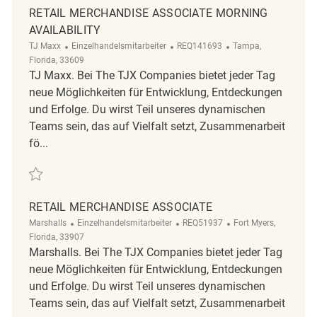
RETAIL MERCHANDISE ASSOCIATE MORNING
AVAILABILITY
Kategorie
ReqId
Ort
TJ Maxx
Einzelhandelsmitarbeiter
REQ141693
Tampa,
Florida, 33609
TJ Maxx. Bei The TJX Companies bietet jeder Tag
neue Möglichkeiten für Entwicklung, Entdeckungen
und Erfolge. Du wirst Teil unseres dynamischen
Teams sein, das auf Vielfalt setzt, Zusammenarbeit
fö...
Retten Retail Merchandise Associate Morning Availability REQ141693
RETAIL MERCHANDISE ASSOCIATE
Kategorie
ReqId
Ort
Marshalls
Einzelhandelsmitarbeiter
REQ51937
Fort Myers,
Florida, 33907
Marshalls. Bei The TJX Companies bietet jeder Tag
neue Möglichkeiten für Entwicklung, Entdeckungen
und Erfolge. Du wirst Teil unseres dynamischen
Teams sein, das auf Vielfalt setzt, Zusammenarbeit