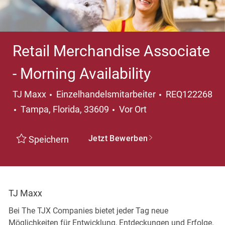
Retail Merchandise Associate
- Morning Availability
Kategorie
TJ Maxx
Einzelhandelsmitarbeiter
REQ122268
Ort
Tampa, Florida, 33609
Vor Ort
Jetzt Bewerben
Speichern
TJ Maxx
Bei The TJX Companies bietet jeder Tag neue
Möglichkeiten für Entwicklung, Entdeckungen und Erfolge.