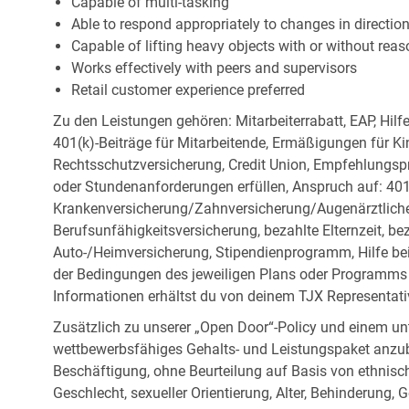
Capable of multi-tasking
Able to respond appropriately to changes in directio
Capable of lifting heavy objects with or without r
Works effectively with peers and supervisors
Retail customer experience preferred
Zu den Leistungen gehören: Mitarbeiterrabatt, EAP, Hilf
401(k)-Beiträge für Mitarbeitende, Ermäßigungen für Ki
Rechtsschutzversicherung, Credit Union, Empfehlungsp
oder Stundenanforderungen erfüllen, Anspruch auf: 401
Krankenversicherung/Zahnversicherung/Augenärztliche 
Berufsunfähigkeitsversicherung, bezahlte Elternzeit, be
Auto-/Heimversicherung, Stipendienprogramm, Hilfe be
der Bedingungen des jeweiligen Plans oder Programms e
Informationen erhältst du von deinem TJX Representati
Zusätzlich zu unserer „Open Door“-Policy und einem un
wettbewerbsfähiges Gehalts- und Leistungspaket anzubi
Beschäftigung, ohne Beurteilung auf Basis von ethnisch
Geschlecht, sexueller Orientierung, Alter, Behinderung,