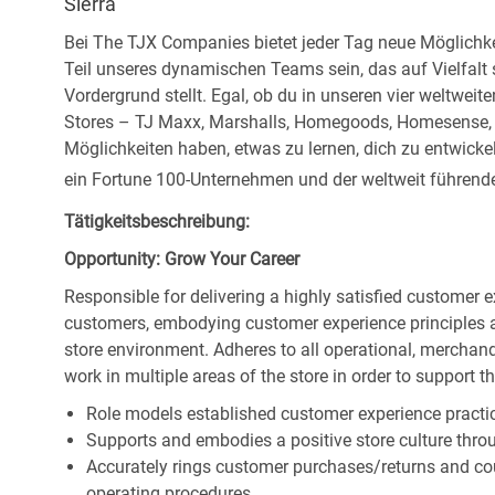
Sierra
Bei The TJX Companies bietet jeder Tag neue Möglichke
Teil unseres dynamischen Teams sein, das auf Vielfalt
Vordergrund stellt. Egal, ob du in unseren vier weltweit
Stores – TJ Maxx, Marshalls, Homegoods, Homesense, Si
Möglichkeiten haben, etwas zu lernen, dich zu entwick
ein Fortune 100-Unternehmen und der weltweit führende 
Tätigkeitsbeschreibung:
Opportunity: Grow Your Career
Responsible for delivering a highly satisfied customer 
customers, embodying customer experience principles 
store environment. Adheres to all operational, merchand
work in multiple areas of the store in order to support t
Role models established customer experience practic
Supports and embodies a positive store culture throu
Accurately rings customer purchases/returns and co
operating procedures