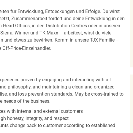
iten für Entwicklung, Entdeckungen und Erfolge. Du wirst
 setzt, Zusammenarbeit fördert und deine Entwicklung in den
en Head Offices, in den Distribution Centres oder in unseren
erra, Winner und TK Maxx – arbeitest, wirst du viele
eln und etwas zu bewirken. Komm in unsere TJX Familie –
Off-Price-Einzelhändler.
experience proven by engaging and interacting with all
and philosophy, and maintaining a clean and organized
ise, and loss prevention standards. May be cross-trained to
he needs of the business.
es with internal and external customers
gh honesty, integrity, and respect
unts change back to customer according to established