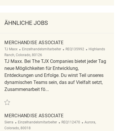
ÄHNLICHE JOBS
MERCHANDISE ASSOCIATE
Kategorie
ReqId
Ort
TJ Maxx
Einzelhandelsmitarbeiter
REQ135992
Highlands
Ranch, Colorado, 80126
TJ Maxx. Bei The TJX Companies bietet jeder Tag
neue Möglichkeiten für Entwicklung,
Entdeckungen und Erfolge. Du wirst Teil unseres
dynamischen Teams sein, das auf Vielfalt setzt,
Zusammenarbeit fö...
Retten merchandise associate REQ135992
MERCHANDISE ASSOCIATE
Kategorie
ReqId
Ort
Sierra
Einzelhandelsmitarbeiter
REQ112470
Aurora,
Colorado, 80018