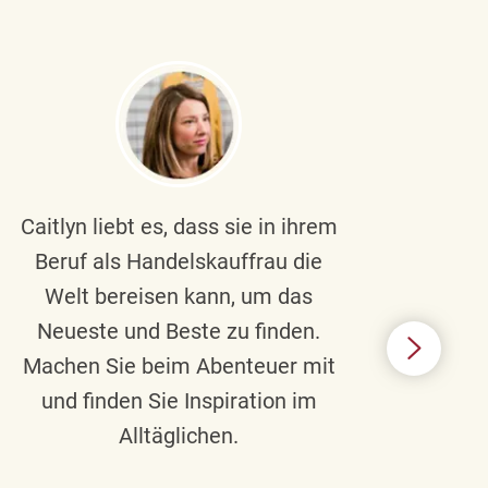
Caitlyn liebt es, dass sie in ihrem
Braul
Beruf als Handelskauffrau die
Welt bereisen kann, um das
un
Neueste und Beste zu finden.
Hi
Machen Sie beim Abenteuer mit
Beru
und finden Sie Inspiration im
Alltäglichen.
Chec
das