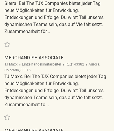
Sierra. Bei The TJX Companies bietet jeder Tag
neue Möglichkeiten für Entwicklung,
Entdeckungen und Erfolge. Du wirst Teil unseres
dynamischen Teams sein, das auf Vielfalt setzt,
Zusammenarbeit för...
Retten Merchandise Associate REQ112470
MERCHANDISE ASSOCIATE
Kategorie
ReqId
Ort
TJ Maxx
Einzelhandelsmitarbeiter
REQ143382
Aurora,
Colorado, 80016
TJ Maxx. Bei The TJX Companies bietet jeder Tag
neue Möglichkeiten für Entwicklung,
Entdeckungen und Erfolge. Du wirst Teil unseres
dynamischen Teams sein, das auf Vielfalt setzt,
Zusammenarbeit fö...
Retten Merchandise Associate REQ143382
MERCHANDISE ASSOCIATE