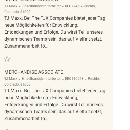
Kategorie
ReqId
Ort
TJ Maxx
Einzelhandelsmitarbeiter
REQ7745
Pueblo,
Colorado, 81008
TJ Maxx. Bei The TJX Companies bietet jeder Tag
neue Möglichkeiten für Entwicklung,
Entdeckungen und Erfolge. Du wirst Teil unseres
dynamischen Teams sein, das auf Vielfalt setzt,
Zusammenarbeit fö...
Retten Merchandise Associate REQ7745
MERCHANDISE ASSOCIATE
Kategorie
ReqId
Ort
TJ Maxx
Einzelhandelsmitarbeiter
REQ110278
Pueblo,
Colorado, 81008
TJ Maxx. Bei The TJX Companies bietet jeder Tag
neue Möglichkeiten für Entwicklung,
Entdeckungen und Erfolge. Du wirst Teil unseres
dynamischen Teams sein, das auf Vielfalt setzt,
Zusammenarbeit fö...
Retten merchandise associate REQ110278