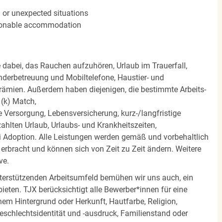
n or unexpected situations
easonable accommodation
e dabei, das Rauchen aufzuhören, Urlaub im Trauerfall,
nderbetreuung und Mobiltelefone, Haustier- und
rämien. Außerdem haben diejenigen, die bestimmte Arbeits-
(k) Match,
Versorgung, Lebensversicherung, kurz-/langfristige
zahlten Urlaub, Urlaubs- und Krankheitszeiten,
i Adoption. Alle Leistungen werden gemäß und vorbehaltlich
rbracht und können sich von Zeit zu Zeit ändern. Weitere
ve.
terstützenden Arbeitsumfeld bemühen wir uns auch, ein
eten. TJX berücksichtigt alle Bewerber*innen für eine
em Hintergrund oder Herkunft, Hautfarbe, Religion,
 Geschlechtsidentität und -ausdruck, Familienstand oder