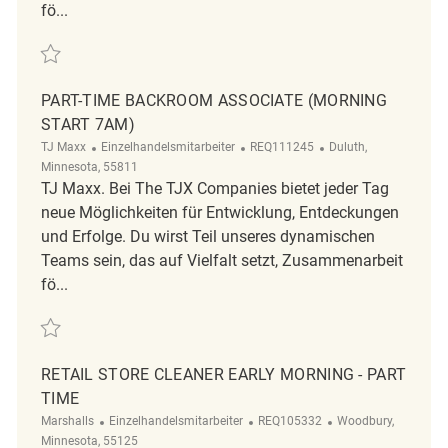
fö...
Retten Early Morning Retail Backroom Associate REQ140817
PART-TIME BACKROOM ASSOCIATE (MORNING
START 7AM)
Kategorie
ReqId
Ort
TJ Maxx
Einzelhandelsmitarbeiter
REQ111245
Duluth,
Minnesota, 55811
TJ Maxx. Bei The TJX Companies bietet jeder Tag
neue Möglichkeiten für Entwicklung, Entdeckungen
und Erfolge. Du wirst Teil unseres dynamischen
Teams sein, das auf Vielfalt setzt, Zusammenarbeit
fö...
Retten Part-Time Backroom Associate (Morning Start 7am) REQ111245
RETAIL STORE CLEANER EARLY MORNING - PART
TIME
Kategorie
ReqId
Ort
Marshalls
Einzelhandelsmitarbeiter
REQ105332
Woodbury,
Minnesota, 55125