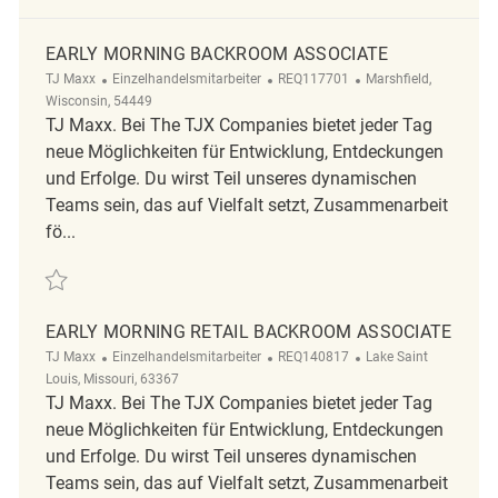
EARLY MORNING BACKROOM ASSOCIATE
Kategorie
ReqId
Ort
TJ Maxx
Einzelhandelsmitarbeiter
REQ117701
Marshfield,
Wisconsin, 54449
TJ Maxx. Bei The TJX Companies bietet jeder Tag
neue Möglichkeiten für Entwicklung, Entdeckungen
und Erfolge. Du wirst Teil unseres dynamischen
Teams sein, das auf Vielfalt setzt, Zusammenarbeit
fö...
Retten Early Morning Backroom Associate REQ117701
EARLY MORNING RETAIL BACKROOM ASSOCIATE
Kategorie
ReqId
Ort
TJ Maxx
Einzelhandelsmitarbeiter
REQ140817
Lake Saint
Louis, Missouri, 63367
TJ Maxx. Bei The TJX Companies bietet jeder Tag
neue Möglichkeiten für Entwicklung, Entdeckungen
und Erfolge. Du wirst Teil unseres dynamischen
Teams sein, das auf Vielfalt setzt, Zusammenarbeit