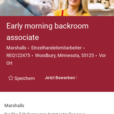
Early morning backroom
associate
Kategorie
Marshalls
Einzelhandelsmitarbeiter
Ort
REQ122475
Woodbury, Minnesota, 55125
Vor
Ort
Jetzt Bewerben
Speichern
Marshalls