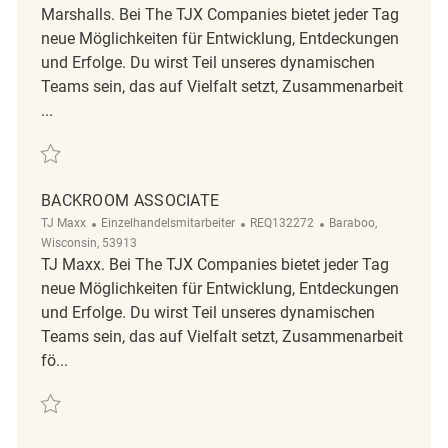
Marshalls. Bei The TJX Companies bietet jeder Tag
neue Möglichkeiten für Entwicklung, Entdeckungen
und Erfolge. Du wirst Teil unseres dynamischen
Teams sein, das auf Vielfalt setzt, Zusammenarbeit
...
Retten Retail Store Cleaner Early Morning - Part Time REQ105332
BACKROOM ASSOCIATE
Kategorie
ReqId
Ort
TJ Maxx
Einzelhandelsmitarbeiter
REQ132272
Baraboo,
Wisconsin, 53913
TJ Maxx. Bei The TJX Companies bietet jeder Tag
neue Möglichkeiten für Entwicklung, Entdeckungen
und Erfolge. Du wirst Teil unseres dynamischen
Teams sein, das auf Vielfalt setzt, Zusammenarbeit
fö...
Retten Backroom Associate REQ132272