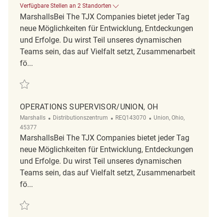
Verfügbare Stellen an 2 Standorten
MarshallsBei The TJX Companies bietet jeder Tag
neue Möglichkeiten für Entwicklung, Entdeckungen
und Erfolge. Du wirst Teil unseres dynamischen
Teams sein, das auf Vielfalt setzt, Zusammenarbeit
fö...
Retten General Warehouse Associate - Dayton, OH REQ110307
OPERATIONS SUPERVISOR/UNION, OH
Kategorie
ReqId
Ort
Marshalls
Distributionszentrum
REQ143070
Union, Ohio,
45377
MarshallsBei The TJX Companies bietet jeder Tag
neue Möglichkeiten für Entwicklung, Entdeckungen
und Erfolge. Du wirst Teil unseres dynamischen
Teams sein, das auf Vielfalt setzt, Zusammenarbeit
fö...
Retten Operations Supervisor/Union, OH REQ143070