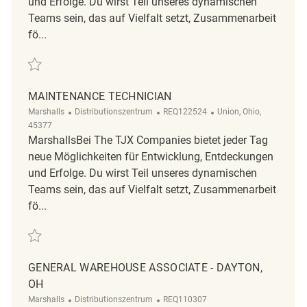
und Erfolge. Du wirst Teil unseres dynamischen
Teams sein, das auf Vielfalt setzt, Zusammenarbeit
fö...
Retten Maintenance Technician | B Shift | REQ142155
MAINTENANCE TECHNICIAN
Kategorie
ReqId
Ort
Marshalls
Distributionszentrum
REQ122524
Union, Ohio,
45377
MarshallsBei The TJX Companies bietet jeder Tag
neue Möglichkeiten für Entwicklung, Entdeckungen
und Erfolge. Du wirst Teil unseres dynamischen
Teams sein, das auf Vielfalt setzt, Zusammenarbeit
fö...
Retten Maintenance Technician REQ122524
GENERAL WAREHOUSE ASSOCIATE - DAYTON,
OH
Kategorie
ReqId
Marshalls
Distributionszentrum
REQ110307