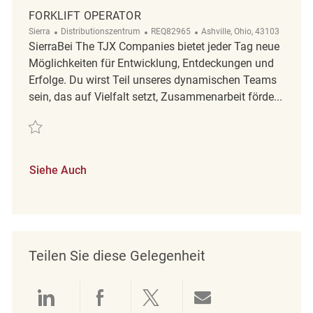
FORKLIFT OPERATOR
Kategorie
ReqId
Ort
Sierra
Distributionszentrum
REQ82965
Ashville, Ohio, 43103
SierraBei The TJX Companies bietet jeder Tag neue
Möglichkeiten für Entwicklung, Entdeckungen und
Erfolge. Du wirst Teil unseres dynamischen Teams
sein, das auf Vielfalt setzt, Zusammenarbeit förde...
Retten Forklift Operator REQ82965
Siehe Auch
Teilen Sie diese Gelegenheit
Über LinkedIn teilen
Über Facebook teilen
Über Twitter teilen
Per E-Mail teil