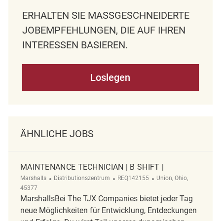
ERHALTEN SIE MASSGESCHNEIDERTE J
OBEMPFEHLUNGEN, DIE AUF IHREN I
NTERESSEN BASIEREN.
Loslegen
ÄHNLICHE JOBS
MAINTENANCE TECHNICIAN | B SHIFT |
Kategorie
ReqId
Ort
Marshalls
Distributionszentrum
REQ142155
Union, Ohio,
45377
MarshallsBei The TJX Companies bietet jeder Tag
neue Möglichkeiten für Entwicklung, Entdeckungen