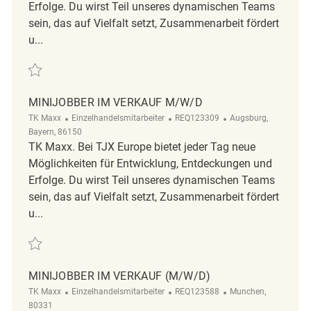
Erfolge. Du wirst Teil unseres dynamischen Teams
sein, das auf Vielfalt setzt, Zusammenarbeit fördert
u...
Retten Mitarbeiter (m/w/d) Verkauf REQ131130
MINIJOBBER IM VERKAUF M/W/D
Kategorie
ReqId
Ort
TK Maxx
Einzelhandelsmitarbeiter
REQ123309
Augsburg,
Bayern, 86150
TK Maxx. Bei TJX Europe bietet jeder Tag neue
Möglichkeiten für Entwicklung, Entdeckungen und
Erfolge. Du wirst Teil unseres dynamischen Teams
sein, das auf Vielfalt setzt, Zusammenarbeit fördert
u...
Retten Minijobber im Verkauf m/w/d REQ123309
MINIJOBBER IM VERKAUF (M/W/D)
Kategorie
ReqId
Ort
TK Maxx
Einzelhandelsmitarbeiter
REQ123588
Munchen,
80331