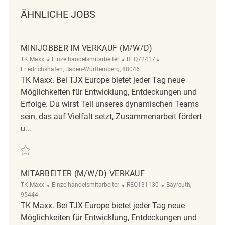
ÄHNLICHE JOBS
MINIJOBBER IM VERKAUF (M/W/D)
Kategorie
ReqId
Ort
TK Maxx
Einzelhandelsmitarbeiter
REQ72417
Friedrichshafen, Baden-Württemberg, 88046
TK Maxx. Bei TJX Europe bietet jeder Tag neue
Möglichkeiten für Entwicklung, Entdeckungen und
Erfolge. Du wirst Teil unseres dynamischen Teams
sein, das auf Vielfalt setzt, Zusammenarbeit fördert
u...
Retten Minijobber im Verkauf (m/w/d) REQ72417
MITARBEITER (M/W/D) VERKAUF
Kategorie
ReqId
Ort
TK Maxx
Einzelhandelsmitarbeiter
REQ131130
Bayreuth,
95444
TK Maxx. Bei TJX Europe bietet jeder Tag neue
Möglichkeiten für Entwicklung, Entdeckungen und