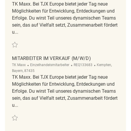
TK Maxx. Bei TJX Europe bietet jeder Tag neue
Möglichkeiten für Entwicklung, Entdeckungen und
Erfolge. Du wirst Teil unseres dynamischen Teams
sein, das auf Vielfalt setzt, Zusammenarbeit fördert
u...
Retten Minijobber im Verkauf (m/w/d) REQ123588
MITARBEITER IM VERKAUF (M/W/D)
Kategorie
ReqId
Ort
TK Maxx
Einzelhandelsmitarbeiter
REQ133683
Kempten,
Bayern, 87435
TK Maxx. Bei TJX Europe bietet jeder Tag neue
Möglichkeiten für Entwicklung, Entdeckungen und
Erfolge. Du wirst Teil unseres dynamischen Teams
sein, das auf Vielfalt setzt, Zusammenarbeit fördert
u...
Retten Mitarbeiter im Verkauf (m/w/d) REQ133683