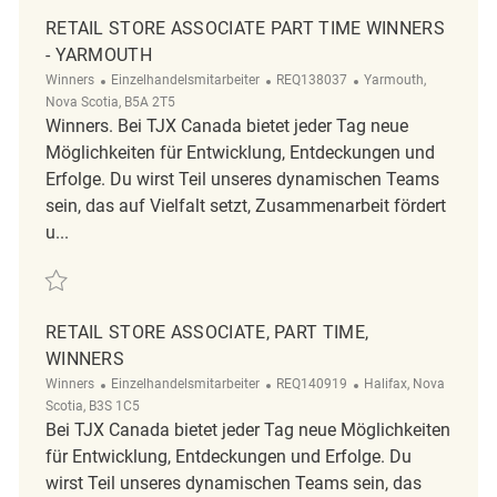
RETAIL STORE ASSOCIATE PART TIME WINNERS
- YARMOUTH
Kategorie
ReqId
Ort
Winners
Einzelhandelsmitarbeiter
REQ138037
Yarmouth,
Nova Scotia, B5A 2T5
Winners. Bei TJX Canada bietet jeder Tag neue
Möglichkeiten für Entwicklung, Entdeckungen und
Erfolge. Du wirst Teil unseres dynamischen Teams
sein, das auf Vielfalt setzt, Zusammenarbeit fördert
u...
Retten Retail Store Associate Part Time Winners - Yarmouth REQ138037
RETAIL STORE ASSOCIATE, PART TIME,
WINNERS
Kategorie
ReqId
Ort
Winners
Einzelhandelsmitarbeiter
REQ140919
Halifax, Nova
Scotia, B3S 1C5
Bei TJX Canada bietet jeder Tag neue Möglichkeiten
für Entwicklung, Entdeckungen und Erfolge. Du
wirst Teil unseres dynamischen Teams sein, das