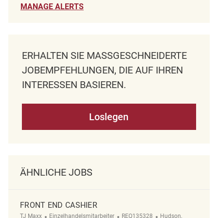
MANAGE ALERTS
ERHALTEN SIE MASSGESCHNEIDERTE J
OBEMPFEHLUNGEN, DIE AUF IHREN I
NTERESSEN BASIEREN.
Loslegen
ÄHNLICHE JOBS
FRONT END CASHIER
Kategorie
ReqId
Ort
TJ Maxx
Einzelhandelsmitarbeiter
REQ135328
Hudson,