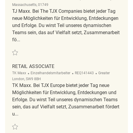
Massachusetts, 01749
TJ Maxx. Bei The TJX Companies bietet jeder Tag
neue Möglichkeiten für Entwicklung, Entdeckungen
und Erfolge. Du wirst Teil unseres dynamischen
Teams sein, das auf Vielfalt setzt, Zusammenarbeit
fö...
Retten Front End Cashier REQ135328
RETAIL ASSOCIATE
Kategorie
ReqId
Ort
TK Maxx
Einzelhandelsmitarbeiter
REQ141443
Greater
London, SW9 8BH
TK Maxx. Bei TJX Europe bietet jeder Tag neue
Möglichkeiten für Entwicklung, Entdeckungen und
Erfolge. Du wirst Teil unseres dynamischen Teams
sein, das auf Vielfalt setzt, Zusammenarbeit fördert
u...
Retten Retail Associate REQ141443