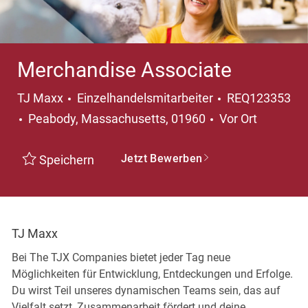
Merchandise Associate
Kategorie
TJ Maxx
Einzelhandelsmitarbeiter
REQ123353
Ort
Peabody, Massachusetts, 01960
Vor Ort
Jetzt Bewerben
Speichern
TJ Maxx
Bei The TJX Companies bietet jeder Tag neue
Möglichkeiten für Entwicklung, Entdeckungen und Erfolge.
Du wirst Teil unseres dynamischen Teams sein, das auf
Vielfalt setzt, Zusammenarbeit fördert und deine