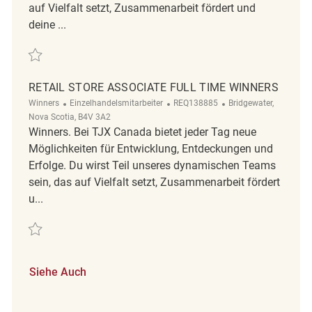
auf Vielfalt setzt, Zusammenarbeit fördert und
deine ...
Retten Retail Store Associate, Part Time, Winners REQ140919
RETAIL STORE ASSOCIATE FULL TIME WINNERS
Kategorie
ReqId
Ort
Winners
Einzelhandelsmitarbeiter
REQ138885
Bridgewater,
Nova Scotia, B4V 3A2
Winners. Bei TJX Canada bietet jeder Tag neue
Möglichkeiten für Entwicklung, Entdeckungen und
Erfolge. Du wirst Teil unseres dynamischen Teams
sein, das auf Vielfalt setzt, Zusammenarbeit fördert
u...
Retten Retail Store Associate Full Time Winners REQ138885
Siehe Auch