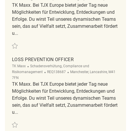
TK Maxx. Bei TJX Europe bietet jeder Tag neue
Möglichkeiten für Entwicklung, Entdeckungen und
Erfolge. Du wirst Teil unseres dynamischen Teams
sein, das auf Vielfalt setzt, Zusammenarbeit fördert
u...
Retten Loss Prevention Officer REQ143651
LOSS PREVENTION OFFICER
Kategorie
TK Maxx
Schadensverhütung, Compliance und
ReqId
Ort
Risikomanagement
REQ138687
Manchester, Lancashire, M41
7FN
TK Maxx. Bei TJX Europe bietet jeder Tag neue
Möglichkeiten für Entwicklung, Entdeckungen und
Erfolge. Du wirst Teil unseres dynamischen Teams
sein, das auf Vielfalt setzt, Zusammenarbeit fördert
u...
Retten Loss Prevention Officer REQ138687