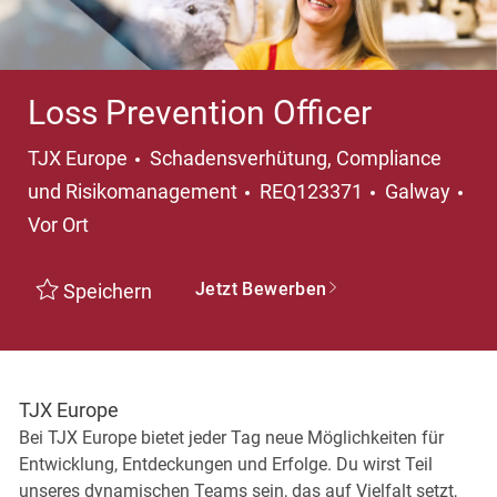
Loss Prevention Officer
Kategorie
TJX Europe
Schadensverhütung, Compliance
Ort
und Risikomanagement
REQ123371
Galway
Vor Ort
Jetzt Bewerben
Speichern
TJX Europe
Bei TJX Europe bietet jeder Tag neue Möglichkeiten für
Entwicklung, Entdeckungen und Erfolge. Du wirst Teil
unseres dynamischen Teams sein, das auf Vielfalt setzt,