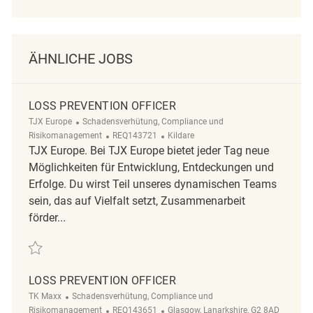
ÄHNLICHE JOBS
LOSS PREVENTION OFFICER
Kategorie
TJX Europe
Schadensverhütung, Compliance und
ReqId
Ort
Risikomanagement
REQ143721
Kildare
TJX Europe. Bei TJX Europe bietet jeder Tag neue
Möglichkeiten für Entwicklung, Entdeckungen und
Erfolge. Du wirst Teil unseres dynamischen Teams
sein, das auf Vielfalt setzt, Zusammenarbeit
förder...
Retten Loss Prevention Officer REQ143721
LOSS PREVENTION OFFICER
Kategorie
TK Maxx
Schadensverhütung, Compliance und
ReqId
Ort
Risikomanagement
REQ143651
Glasgow, Lanarkshire, G2 8AD