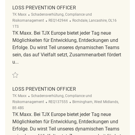
LOSS PREVENTION OFFICER
Kategorie
TK Maxx
Schadensverhütung, Compliance und
ReqId
Ort
Risikomanagement
REQ142944
Rochdale, Lancashire, OL16
1TS
TK Maxx. Bei TJX Europe bietet jeder Tag neue
Möglichkeiten für Entwicklung, Entdeckungen und
Erfolge. Du wirst Teil unseres dynamischen Teams
sein, das auf Vielfalt setzt, Zusammenarbeit fördert
u...
Retten LOSS PREVENTION OFFICER REQ142944
LOSS PREVENTION OFFICER
Kategorie
TK Maxx
Schadensverhütung, Compliance und
ReqId
Ort
Risikomanagement
REQ137555
Birmingham, West Midlands,
B5 4BS
TK Maxx. Bei TJX Europe bietet jeder Tag neue
Möglichkeiten für Entwicklung, Entdeckungen und
Erfolge. Du wirst Teil unseres dynamischen Teams