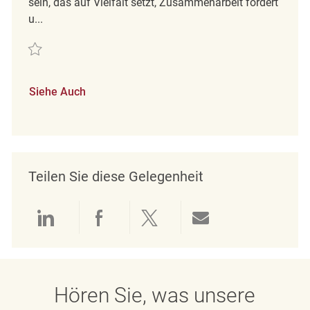
sein, das auf Vielfalt setzt, Zusammenarbeit fördert
u...
Retten Loss Prevention Officer REQ137555
Siehe Auch
Teilen Sie diese Gelegenheit
Über LinkedIn teilen
Über Facebook teilen
Über Twitter teilen
Per E-Mail teil
Hören Sie, was unsere