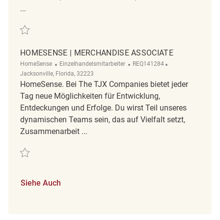
...
Retten Merchandise Associate REQ98175
HOMESENSE | MERCHANDISE ASSOCIATE
Kategorie
ReqId
Ort
HomeSense
Einzelhandelsmitarbeiter
REQ141284
Jacksonville, Florida, 32223
HomeSense. Bei The TJX Companies bietet jeder
Tag neue Möglichkeiten für Entwicklung,
Entdeckungen und Erfolge. Du wirst Teil unseres
dynamischen Teams sein, das auf Vielfalt setzt,
Zusammenarbeit ...
Retten Homesense | Merchandise Associate REQ141284
Siehe Auch