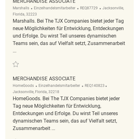
MERCHANDISE ASSOCIATE
Kategorie
ReqId
Ort
Marshalls
Einzelhandelsmitarbeiter
REQ87729
Jacksonville,
Florida, 32223
Marshalls. Bei The TJX Companies bietet jeder Tag
neue Möglichkeiten für Entwicklung, Entdeckungen
und Erfolge. Du wirst Teil unseres dynamischen
Teams sein, das auf Vielfalt setzt, Zusammenarbeit
...
Retten Merchandise Associate REQ87729
MERCHANDISE ASSOCIATE
Kategorie
ReqId
Ort
HomeGoods
Einzelhandelsmitarbeiter
REQ140823
Jacksonville, Florida, 32218
HomeGoods. Bei The TJX Companies bietet jeder
Tag neue Möglichkeiten für Entwicklung,
Entdeckungen und Erfolge. Du wirst Teil unseres
dynamischen Teams sein, das auf Vielfalt setzt,
Zusammenarbeit ...