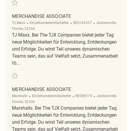
Retten Merchandise Associate REQ140823
MERCHANDISE ASSOCIATE
Kategorie
ReqId
Ort
TJ Maxx
Einzelhandelsmitarbeiter
REQ142337
Jacksonville,
Florida, 32244
TJ Maxx. Bei The TJX Companies bietet jeder Tag
neue Möglichkeiten für Entwicklung, Entdeckungen
und Erfolge. Du wirst Teil unseres dynamischen
Teams sein, das auf Vielfalt setzt, Zusammenarbeit
fö...
Retten Merchandise Associate REQ142337
MERCHANDISE ASSOCIATE
Kategorie
ReqId
Ort
Marshalls
Einzelhandelsmitarbeiter
REQ98175
Jacksonville,
Florida, 32246
Marshalls. Bei The TJX Companies bietet jeder Tag
neue Möglichkeiten für Entwicklung, Entdeckungen
und Erfolge. Du wirst Teil unseres dynamischen
Teams sein, das auf Vielfalt setzt, Zusammenarbeit