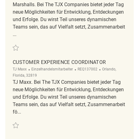
Marshalls. Bei The TJX Companies bietet jeder Tag
neue Möglichkeiten für Entwicklung, Entdeckungen
und Erfolge. Du wirst Teil unseres dynamischen
Teams sein, das auf Vielfalt setzt, Zusammenarbeit
...
Retten Customer Experience Coordinator REQ87628
CUSTOMER EXPERIENCE COORDINATOR
Kategorie
ReqId
Ort
TJ Maxx
Einzelhandelsmitarbeiter
REQ137002
Orlando,
Florida, 32819
TJ Maxx. Bei The TJX Companies bietet jeder Tag
neue Möglichkeiten für Entwicklung, Entdeckungen
und Erfolge. Du wirst Teil unseres dynamischen
Teams sein, das auf Vielfalt setzt, Zusammenarbeit
fö...
Retten customer experience coordinator REQ137002