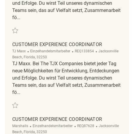
und Erfolge. Du wirst Teil unseres dynamischen
Teams sein, das auf Vielfalt setzt, Zusammenarbeit
fö...
Retten Customer Experience Coordinator REQ124811
CUSTOMER EXPERIENCE COORDINATOR
Kategorie
ReqId
Ort
TJ Maxx
Einzelhandelsmitarbeiter
REQ133854
Jacksonville
Beach, Florida, 32250
TJ Maxx. Bei The TJX Companies bietet jeder Tag
neue Möglichkeiten für Entwicklung, Entdeckungen
und Erfolge. Du wirst Teil unseres dynamischen
Teams sein, das auf Vielfalt setzt, Zusammenarbeit
fö...
Retten Customer Experience Coordinator REQ133854
CUSTOMER EXPERIENCE COORDINATOR
Kategorie
ReqId
Ort
Marshalls
Einzelhandelsmitarbeiter
REQ87628
Jacksonville
Beach, Florida, 32250