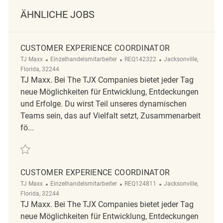
ÄHNLICHE JOBS
CUSTOMER EXPERIENCE COORDINATOR
Kategorie
ReqId
Ort
TJ Maxx
Einzelhandelsmitarbeiter
REQ142322
Jacksonville,
Florida, 32244
TJ Maxx. Bei The TJX Companies bietet jeder Tag
neue Möglichkeiten für Entwicklung, Entdeckungen
und Erfolge. Du wirst Teil unseres dynamischen
Teams sein, das auf Vielfalt setzt, Zusammenarbeit
fö...
Retten Customer Experience Coordinator REQ142322
CUSTOMER EXPERIENCE COORDINATOR
Kategorie
ReqId
Ort
TJ Maxx
Einzelhandelsmitarbeiter
REQ124811
Jacksonville,
Florida, 32244
TJ Maxx. Bei The TJX Companies bietet jeder Tag
neue Möglichkeiten für Entwicklung, Entdeckungen