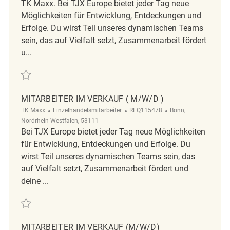
TK Maxx. Bei TJX Europe bietet jeder Tag neue
Möglichkeiten für Entwicklung, Entdeckungen und
Erfolge. Du wirst Teil unseres dynamischen Teams
sein, das auf Vielfalt setzt, Zusammenarbeit fördert
u...
Retten Mitarbeiter im Verkauf (m/w/d) REQ138633
MITARBEITER IM VERKAUF ( M/W/D )
Kategorie
ReqId
Ort
TK Maxx
Einzelhandelsmitarbeiter
REQ115478
Bonn,
Nordrhein-Westfalen, 53111
Bei TJX Europe bietet jeder Tag neue Möglichkeiten
für Entwicklung, Entdeckungen und Erfolge. Du
wirst Teil unseres dynamischen Teams sein, das
auf Vielfalt setzt, Zusammenarbeit fördert und
deine ...
Retten Mitarbeiter im Verkauf ( m/w/d ) REQ115478
MITARBEITER IM VERKAUF (M/W/D)