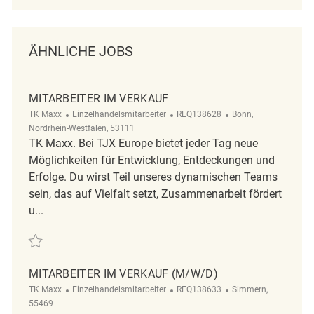
ÄHNLICHE JOBS
MITARBEITER IM VERKAUF
Kategorie
ReqId
Ort
TK Maxx
Einzelhandelsmitarbeiter
REQ138628
Bonn,
Nordrhein-Westfalen, 53111
TK Maxx. Bei TJX Europe bietet jeder Tag neue
Möglichkeiten für Entwicklung, Entdeckungen und
Erfolge. Du wirst Teil unseres dynamischen Teams
sein, das auf Vielfalt setzt, Zusammenarbeit fördert
u...
Retten Mitarbeiter im Verkauf REQ138628
MITARBEITER IM VERKAUF (M/W/D)
Kategorie
ReqId
Ort
TK Maxx
Einzelhandelsmitarbeiter
REQ138633
Simmern,
55469