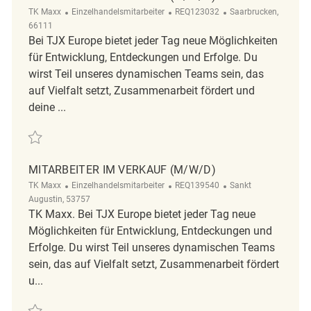
Kategorie
ReqId
Ort
TK Maxx
Einzelhandelsmitarbeiter
REQ123032
Saarbrucken,
66111
Bei TJX Europe bietet jeder Tag neue Möglichkeiten
für Entwicklung, Entdeckungen und Erfolge. Du
wirst Teil unseres dynamischen Teams sein, das
auf Vielfalt setzt, Zusammenarbeit fördert und
deine ...
Retten Mitarbeiter im Verkauf (m/w/d) REQ123032
MITARBEITER IM VERKAUF (M/W/D)
Kategorie
ReqId
Ort
TK Maxx
Einzelhandelsmitarbeiter
REQ139540
Sankt
Augustin, 53757
TK Maxx. Bei TJX Europe bietet jeder Tag neue
Möglichkeiten für Entwicklung, Entdeckungen und
Erfolge. Du wirst Teil unseres dynamischen Teams
sein, das auf Vielfalt setzt, Zusammenarbeit fördert
u...
Retten Mitarbeiter im Verkauf (m/w/d) REQ139540