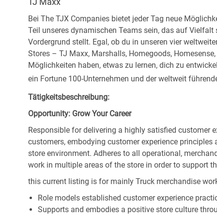
TJ Maxx
Bei The TJX Companies bietet jeder Tag neue Möglichke
Teil unseres dynamischen Teams sein, das auf Vielfalt
Vordergrund stellt. Egal, ob du in unseren vier weltweit
Stores – TJ Maxx, Marshalls, Homegoods, Homesense, Si
Möglichkeiten haben, etwas zu lernen, dich zu entwick
ein Fortune 100-Unternehmen und der weltweit führende 
Tätigkeitsbeschreibung:
Opportunity: Grow Your Career
Responsible for delivering a highly satisfied customer 
customers, embodying customer experience principles 
store environment. Adheres to all operational, merchand
work in multiple areas of the store in order to support t
this current listing is for mainly Truck merchandise work
Role models established customer experience practic
Supports and embodies a positive store culture throu