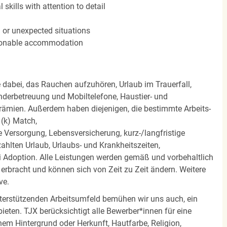
kills with attention to detail
n or unexpected situations
easonable accommodation
e dabei, das Rauchen aufzuhören, Urlaub im Trauerfall,
nderbetreuung und Mobiltelefone, Haustier- und
rämien. Außerdem haben diejenigen, die bestimmte Arbeits-
(k) Match,
Versorgung, Lebensversicherung, kurz-/langfristige
zahlten Urlaub, Urlaubs- und Krankheitszeiten,
i Adoption. Alle Leistungen werden gemäß und vorbehaltlich
rbracht und können sich von Zeit zu Zeit ändern. Weitere
ve.
terstützenden Arbeitsumfeld bemühen wir uns auch, ein
eten. TJX berücksichtigt alle Bewerber*innen für eine
em Hintergrund oder Herkunft, Hautfarbe, Religion,