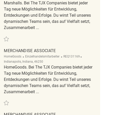
Marshalls. Bei The TJX Companies bietet jeder
Tag neue Möglichkeiten für Entwicklung,
Entdeckungen und Erfolge. Du wirst Teil unseres
dynamischen Teams sein, das auf Vielfalt setzt,
Zusammenarbeit ...
Retten Merchandise Associate REQ141271
MERCHANDISE ASSOCIATE
Kategorie
ReqId
Ort
HomeGoods
Einzelhandelsmitarbeiter
REQ131169
Indianapolis, Indiana, 46250
HomeGoods. Bei The TJX Companies bietet jeder
Tag neue Möglichkeiten für Entwicklung,
Entdeckungen und Erfolge. Du wirst Teil unseres
dynamischen Teams sein, das auf Vielfalt setzt,
Zusammenarbeit ...
Retten Merchandise Associate REQ131169
MERCHANDISE ASSOCIATE