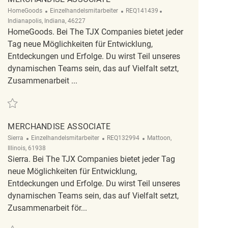
Kategorie
ReqId
Ort
HomeGoods
Einzelhandelsmitarbeiter
REQ141439
Indianapolis, Indiana, 46227
HomeGoods. Bei The TJX Companies bietet jeder
Tag neue Möglichkeiten für Entwicklung,
Entdeckungen und Erfolge. Du wirst Teil unseres
dynamischen Teams sein, das auf Vielfalt setzt,
Zusammenarbeit ...
Retten Merchandise Associate REQ141439
MERCHANDISE ASSOCIATE
Kategorie
ReqId
Ort
Sierra
Einzelhandelsmitarbeiter
REQ132994
Mattoon,
Illinois, 61938
Sierra. Bei The TJX Companies bietet jeder Tag
neue Möglichkeiten für Entwicklung,
Entdeckungen und Erfolge. Du wirst Teil unseres
dynamischen Teams sein, das auf Vielfalt setzt,
Zusammenarbeit för...
Retten Merchandise Associate REQ132994