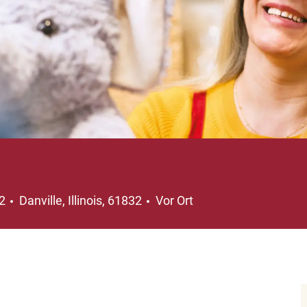
Ort
42
Danville, Illinois, 61832
Vor Ort