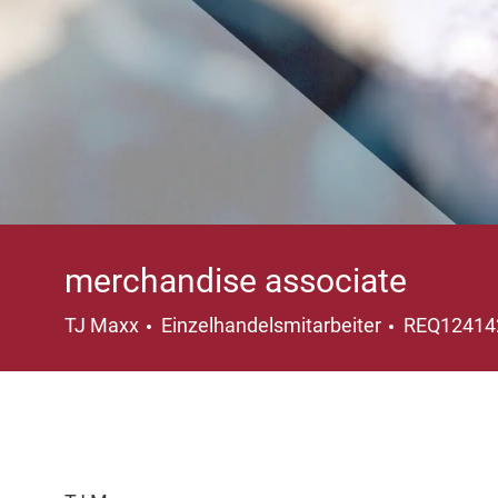
merchandise associate
Kategorie
TJ Maxx
Einzelhandelsmitarbeiter
REQ1241