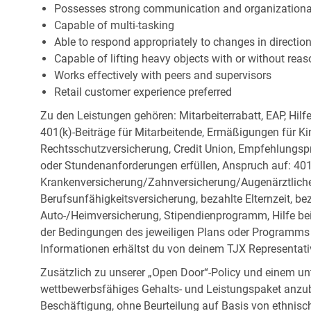
Possesses strong communication and organizational s
Capable of multi-tasking
Able to respond appropriately to changes in directio
Capable of lifting heavy objects with or without r
Works effectively with peers and supervisors
Retail customer experience preferred
Zu den Leistungen gehören: Mitarbeiterrabatt, EAP, Hilf
401(k)-Beiträge für Mitarbeitende, Ermäßigungen für Ki
Rechtsschutzversicherung, Credit Union, Empfehlungsp
oder Stundenanforderungen erfüllen, Anspruch auf: 401
Krankenversicherung/Zahnversicherung/Augenärztliche 
Berufsunfähigkeitsversicherung, bezahlte Elternzeit, be
Auto-/Heimversicherung, Stipendienprogramm, Hilfe be
der Bedingungen des jeweiligen Plans oder Programms e
Informationen erhältst du von deinem TJX Representati
Zusätzlich zu unserer „Open Door“-Policy und einem un
wettbewerbsfähiges Gehalts- und Leistungspaket anzubi
Beschäftigung, ohne Beurteilung auf Basis von ethnisch