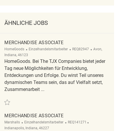
ÄHNLICHE JOBS
MERCHANDISE ASSOCIATE
Kategorie
ReqId
Ort
HomeGoods
Einzelhandelsmitarbeiter
REQ82947
Avon,
Indiana, 46123
HomeGoods. Bei The TJX Companies bietet jeder
Tag neue Möglichkeiten für Entwicklung,
Entdeckungen und Erfolge. Du wirst Teil unseres
dynamischen Teams sein, das auf Vielfalt setzt,
Zusammenarbeit ...
Retten Merchandise Associate REQ82947
MERCHANDISE ASSOCIATE
Kategorie
ReqId
Ort
Marshalls
Einzelhandelsmitarbeiter
REQ141271
Indianapolis, Indiana, 46227