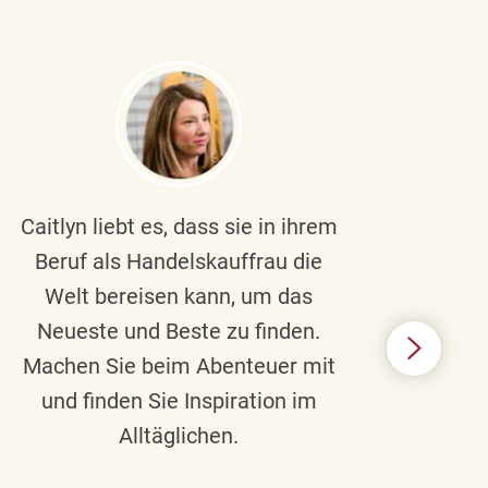
Caitlyn liebt es, dass sie in ihrem
Braul
Beruf als Handelskauffrau die
Welt bereisen kann, um das
un
Neueste und Beste zu finden.
Hi
Machen Sie beim Abenteuer mit
Beru
und finden Sie Inspiration im
Alltäglichen.
Chec
das