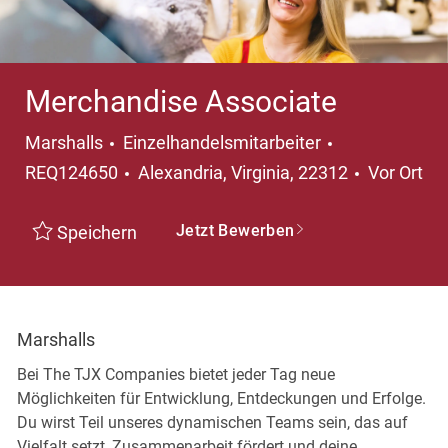
Merchandise Associate
Kategorie
Marshalls
Einzelhandelsmitarbeiter
Ort
REQ124650
Alexandria, Virginia, 22312
Vor Ort
Jetzt Bewerben
Speichern
Marshalls
Bei The TJX Companies bietet jeder Tag neue
Möglichkeiten für Entwicklung, Entdeckungen und Erfolge.
Du wirst Teil unseres dynamischen Teams sein, das auf
Vielfalt setzt, Zusammenarbeit fördert und deine