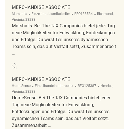
MERCHANDISE ASSOCIATE
Kategorie
ReqId
Ort
Marshalls
Einzelhandelsmitarbeiter
REQ138534
Richmond,
Virginia, 23233
Marshalls. Bei The TJX Companies bietet jeder Tag
neue Möglichkeiten für Entwicklung, Entdeckungen
und Erfolge. Du wirst Teil unseres dynamischen
Teams sein, das auf Vielfalt setzt, Zusammenarbeit
...
Retten Merchandise Associate REQ138534
MERCHANDISE ASSOCIATE
Kategorie
ReqId
Ort
HomeSense
Einzelhandelsmitarbeiter
REQ125387
Henrico,
Virginia, 23233
HomeSense. Bei The TJX Companies bietet jeder
Tag neue Möglichkeiten für Entwicklung,
Entdeckungen und Erfolge. Du wirst Teil unseres
dynamischen Teams sein, das auf Vielfalt setzt,
Zusammenarbeit ...