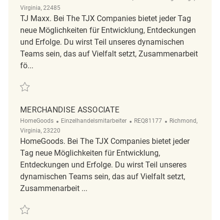
Virginia, 22485
TJ Maxx. Bei The TJX Companies bietet jeder Tag
neue Möglichkeiten für Entwicklung, Entdeckungen
und Erfolge. Du wirst Teil unseres dynamischen
Teams sein, das auf Vielfalt setzt, Zusammenarbeit
fö...
Retten Merchandise Associate REQ128555
MERCHANDISE ASSOCIATE
Kategorie
ReqId
Ort
HomeGoods
Einzelhandelsmitarbeiter
REQ81177
Richmond,
Virginia, 23220
HomeGoods. Bei The TJX Companies bietet jeder
Tag neue Möglichkeiten für Entwicklung,
Entdeckungen und Erfolge. Du wirst Teil unseres
dynamischen Teams sein, das auf Vielfalt setzt,
Zusammenarbeit ...
Retten Merchandise Associate REQ81177