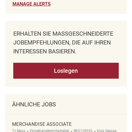
MANAGE ALERTS
ERHALTEN SIE MASSGESCHNEIDERTE J
OBEMPFEHLUNGEN, DIE AUF IHREN I
NTERESSEN BASIEREN.
Loslegen
ÄHNLICHE JOBS
MERCHANDISE ASSOCIATE
Kategorie
ReqId
Ort
TJ Maxx
Einzelhandelsmitarbeiter
REQ128555
King George,