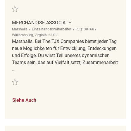
Retten Merchandise Associate REQ125387
MERCHANDISE ASSOCIATE
Kategorie
ReqId
Ort
Marshalls
Einzelhandelsmitarbeiter
REQ138168
Williamsburg, Virginia, 23188
Marshalls. Bei The TJX Companies bietet jeder Tag
neue Möglichkeiten für Entwicklung, Entdeckungen
und Erfolge. Du wirst Teil unseres dynamischen
Teams sein, das auf Vielfalt setzt, Zusammenarbeit
...
Retten merchandise associate REQ138168
Siehe Auch