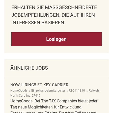
ERHALTEN SIE MASSGESCHNEIDERTE J
OBEMPFEHLUNGEN, DIE AUF IHREN I
NTERESSEN BASIEREN.
Loslegen
ÄHNLICHE JOBS
NOW HIRING!! FT KEY CARRIER
Kategorie
ReqId
Ort
HomeGoods
Einzelhandelsmitarbeiter
REQ111310
Raleigh,
North Carolina, 27617
HomeGoods. Bei The TJX Companies bietet jeder
Tag neue Möglichkeiten für Entwicklung,