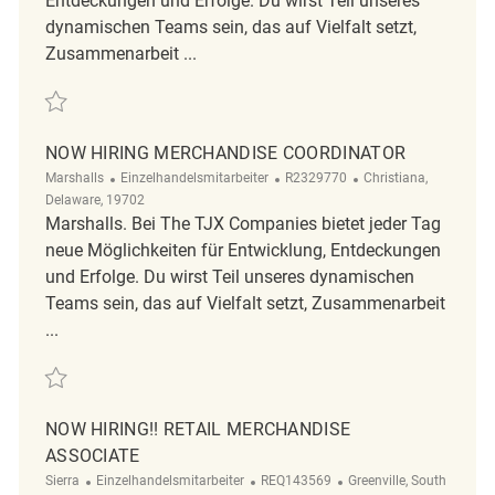
Entdeckungen und Erfolge. Du wirst Teil unseres
dynamischen Teams sein, das auf Vielfalt setzt,
Zusammenarbeit ...
Retten Now Hiring!! FT Key Carrier REQ111310
NOW HIRING MERCHANDISE COORDINATOR
Kategorie
ReqId
Ort
Marshalls
Einzelhandelsmitarbeiter
R2329770
Christiana,
Delaware, 19702
Marshalls. Bei The TJX Companies bietet jeder Tag
neue Möglichkeiten für Entwicklung, Entdeckungen
und Erfolge. Du wirst Teil unseres dynamischen
Teams sein, das auf Vielfalt setzt, Zusammenarbeit
...
Retten Now Hiring Merchandise Coordinator R2329770
NOW HIRING!! RETAIL MERCHANDISE
ASSOCIATE
Kategorie
ReqId
Ort
Sierra
Einzelhandelsmitarbeiter
REQ143569
Greenville, South