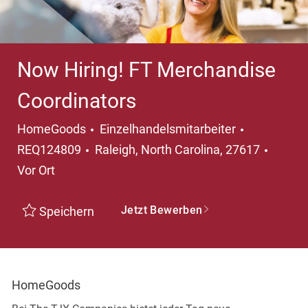
Now Hiring! FT Merchandise
Coordinators
Kategorie
HomeGoods
Einzelhandelsmitarbeiter
Ort
REQ124809
Raleigh, North Carolina, 27617
Vor Ort
Jetzt Bewerben
Speichern
HomeGoods