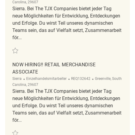
Carolina, 29607
Sierra. Bei The TJX Companies bietet jeder Tag
neue Möglichkeiten für Entwicklung, Entdeckungen
und Erfolge. Du wirst Teil unseres dynamischen
Teams sein, das auf Vielfalt setzt, Zusammenarbeit
för...
Retten NOW HIRING!! Retail Merchandise Associate REQ143569
NOW HIRING!! RETAIL MERCHANDISE
ASSOCIATE
Kategorie
ReqId
Ort
Sierra
Einzelhandelsmitarbeiter
REQ132642
Greenville, South
Carolina, 29607
Sierra. Bei The TJX Companies bietet jeder Tag
neue Möglichkeiten für Entwicklung, Entdeckungen
und Erfolge. Du wirst Teil unseres dynamischen
Teams sein, das auf Vielfalt setzt, Zusammenarbeit
för...
Retten NOW HIRING!! Retail Merchandise Associate REQ132642