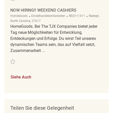
NOW HIRING!! WEEKEND CASHIERS
Kategorie
ReqId
Ort
HomeGoods
Einzelhandelsmitarbeiter
REQ111311
Raleigh,
North Carolina, 27617
HomeGoods. Bei The TJX Companies bietet jeder
Tag neue Möglichkeiten für Entwicklung,
Entdeckungen und Erfolge. Du wirst Teil unseres
dynamischen Teams sein, das auf Vielfalt setzt,
Zusammenarbeit ...
Retten Now Hiring!! Weekend Cashiers REQ111311
Siehe Auch
Teilen Sie diese Gelegenheit