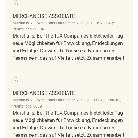
Retten Merchandise Associate REQ138813
MERCHANDISE ASSOCIATE
Kategorie
ReqId
Ort
Marshalls
Einzelhandelsmitarbeiter
REQ137116
Cayey,
Puerto Rico, 00736
Marshalls. Bei The TJX Companies bietet jeder Tag
neue Möglichkeiten für Entwicklung, Entdeckungen
und Erfolge. Du wirst Teil unseres dynamischen
Teams sein, das auf Vielfalt setzt, Zusammenarbeit
...
Retten merchandise associate REQ137116
MERCHANDISE ASSOCIATE
Kategorie
ReqId
Ort
Marshalls
Einzelhandelsmitarbeiter
REQ103991
Humacao,
Puerto Rico, 00791
Marshalls. Bei The TJX Companies bietet jeder Tag
neue Möglichkeiten für Entwicklung, Entdeckungen
und Erfolge. Du wirst Teil unseres dynamischen
Teams sein, das auf Vielfalt setzt, Zusammenarbeit