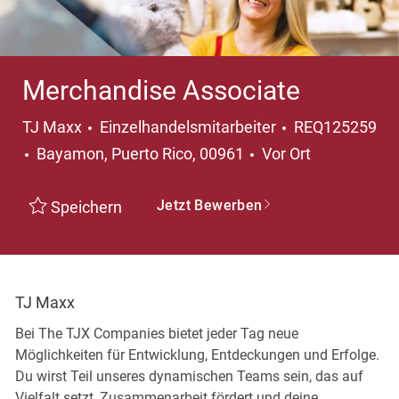
Merchandise Associate
Kategorie
TJ Maxx
Einzelhandelsmitarbeiter
REQ125259
Ort
Bayamon, Puerto Rico, 00961
Vor Ort
Jetzt Bewerben
Speichern
TJ Maxx
Bei The TJX Companies bietet jeder Tag neue
Möglichkeiten für Entwicklung, Entdeckungen und Erfolge.
Du wirst Teil unseres dynamischen Teams sein, das auf
Vielfalt setzt, Zusammenarbeit fördert und deine