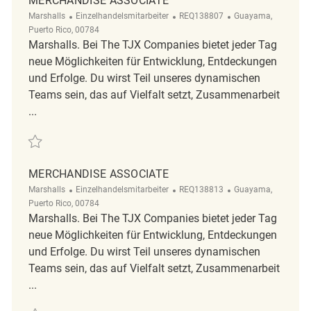
MERCHANDISE ASSOCIATE
Kategorie
ReqId
Ort
Marshalls
Einzelhandelsmitarbeiter
REQ138807
Guayama,
Puerto Rico, 00784
Marshalls. Bei The TJX Companies bietet jeder Tag
neue Möglichkeiten für Entwicklung, Entdeckungen
und Erfolge. Du wirst Teil unseres dynamischen
Teams sein, das auf Vielfalt setzt, Zusammenarbeit
...
Retten Merchandise Associate REQ138807
MERCHANDISE ASSOCIATE
Kategorie
ReqId
Ort
Marshalls
Einzelhandelsmitarbeiter
REQ138813
Guayama,
Puerto Rico, 00784
Marshalls. Bei The TJX Companies bietet jeder Tag
neue Möglichkeiten für Entwicklung, Entdeckungen
und Erfolge. Du wirst Teil unseres dynamischen
Teams sein, das auf Vielfalt setzt, Zusammenarbeit
...