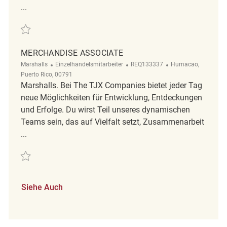
...
Retten merchandise associate REQ103991
MERCHANDISE ASSOCIATE
Kategorie
ReqId
Ort
Marshalls
Einzelhandelsmitarbeiter
REQ133337
Humacao,
Puerto Rico, 00791
Marshalls. Bei The TJX Companies bietet jeder Tag
neue Möglichkeiten für Entwicklung, Entdeckungen
und Erfolge. Du wirst Teil unseres dynamischen
Teams sein, das auf Vielfalt setzt, Zusammenarbeit
...
Retten merchandise associate REQ133337
Siehe Auch