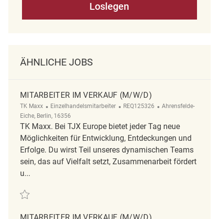
Loslegen
ÄHNLICHE JOBS
MITARBEITER IM VERKAUF (M/W/D)
Kategorie
ReqId
Ort
TK Maxx
Einzelhandelsmitarbeiter
REQ125326
Ahrensfelde-
Eiche, Berlin, 16356
TK Maxx. Bei TJX Europe bietet jeder Tag neue
Möglichkeiten für Entwicklung, Entdeckungen und
Erfolge. Du wirst Teil unseres dynamischen Teams
sein, das auf Vielfalt setzt, Zusammenarbeit fördert
u...
Retten Mitarbeiter im Verkauf (m/w/d) REQ125326
MITARBEITER IM VERKAUF (M/W/D)