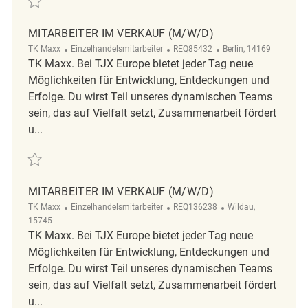
MITARBEITER IM VERKAUF (M/W/D)
Kategorie
ReqId
Ort
TK Maxx
Einzelhandelsmitarbeiter
REQ85432
Berlin, 14169
TK Maxx. Bei TJX Europe bietet jeder Tag neue
Möglichkeiten für Entwicklung, Entdeckungen und
Erfolge. Du wirst Teil unseres dynamischen Teams
sein, das auf Vielfalt setzt, Zusammenarbeit fördert
u...
Retten Mitarbeiter im Verkauf (m/w/d) REQ85432
MITARBEITER IM VERKAUF (M/W/D)
Kategorie
ReqId
Ort
TK Maxx
Einzelhandelsmitarbeiter
REQ136238
Wildau,
15745
TK Maxx. Bei TJX Europe bietet jeder Tag neue
Möglichkeiten für Entwicklung, Entdeckungen und
Erfolge. Du wirst Teil unseres dynamischen Teams
sein, das auf Vielfalt setzt, Zusammenarbeit fördert
u...