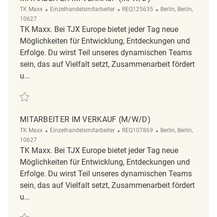
Kategorie
ReqId
Ort
TK Maxx
Einzelhandelsmitarbeiter
REQ125635
Berlin, Berlin,
10627
TK Maxx. Bei TJX Europe bietet jeder Tag neue
Möglichkeiten für Entwicklung, Entdeckungen und
Erfolge. Du wirst Teil unseres dynamischen Teams
sein, das auf Vielfalt setzt, Zusammenarbeit fördert
u...
Retten Mitarbeiter im Verkauf (m/w/d) REQ125635
MITARBEITER IM VERKAUF (M/W/D)
Kategorie
ReqId
Ort
TK Maxx
Einzelhandelsmitarbeiter
REQ107869
Berlin, Berlin,
10627
TK Maxx. Bei TJX Europe bietet jeder Tag neue
Möglichkeiten für Entwicklung, Entdeckungen und
Erfolge. Du wirst Teil unseres dynamischen Teams
sein, das auf Vielfalt setzt, Zusammenarbeit fördert
u...
Retten Mitarbeiter im Verkauf (m/w/d) REQ107869