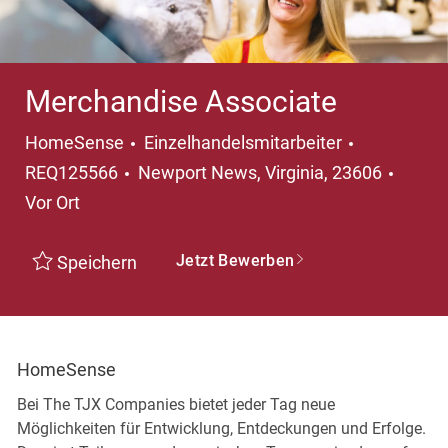
Merchandise Associate
Kategorie
HomeSense
Einzelhandelsmitarbeiter
Ort
REQ125566
Newport News, Virginia, 23606
Vor Ort
Jetzt Bewerben
Speichern
HomeSense
Bei The TJX Companies bietet jeder Tag neue
Möglichkeiten für Entwicklung, Entdeckungen und Erfolge.