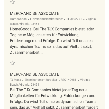
Retten Merchandise Associate REQ140991
MERCHANDISE ASSOCIATE
Kategorie
ReqId
Ort
HomeGoods
Einzelhandelsmitarbeiter
REQ102271
Virginia
Beach, Virginia, 23454
HomeGoods. Bei The TJX Companies bietet jeder
Tag neue Möglichkeiten für Entwicklung,
Entdeckungen und Erfolge. Du wirst Teil unseres
dynamischen Teams sein, das auf Vielfalt setzt,
Zusammenarbeit ...
Retten Merchandise associate REQ102271
MERCHANDISE ASSOCIATE
Kategorie
ReqId
Ort
TJ Maxx
Einzelhandelsmitarbeiter
REQ140981
Virginia
Beach, Virginia, 23454
Bei The TJX Companies bietet jeder Tag neue
Möglichkeiten für Entwicklung, Entdeckungen und
Erfolge. Du wirst Teil unseres dynamischen Teams
sein, das auf Vielfalt setzt, Zusammenarbeit fördert