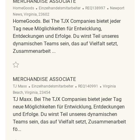
MERCHANDISE ASSOCIATE
Kategorie
ReqId
Ort
HomeGoods
Einzelhandelsmitarbeiter
REQ138997
Newport
News, Virginia, 23602
HomeGoods. Bei The TJX Companies bietet jeder
Tag neue Möglichkeiten für Entwicklung,
Entdeckungen und Erfolge. Du wirst Teil unseres
dynamischen Teams sein, das auf Vielfalt setzt,
Zusammenarbeit ...
Retten Merchandise Associate REQ138997
MERCHANDISE ASSOCIATE
Kategorie
ReqId
Ort
TJ Maxx
Einzelhandelsmitarbeiter
REQ140991
Virginia
Beach, Virginia, 23454
TJ Maxx. Bei The TJX Companies bietet jeder Tag
neue Möglichkeiten für Entwicklung, Entdeckungen
und Erfolge. Du wirst Teil unseres dynamischen
Teams sein, das auf Vielfalt setzt, Zusammenarbeit
fö...