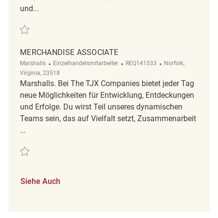
und...
Retten Merchandise Associate REQ140981
MERCHANDISE ASSOCIATE
Kategorie
ReqId
Ort
Marshalls
Einzelhandelsmitarbeiter
REQ141533
Norfolk,
Virginia, 23518
Marshalls. Bei The TJX Companies bietet jeder Tag
neue Möglichkeiten für Entwicklung, Entdeckungen
und Erfolge. Du wirst Teil unseres dynamischen
Teams sein, das auf Vielfalt setzt, Zusammenarbeit
...
Retten Merchandise Associate REQ141533
Siehe Auch