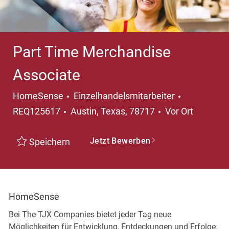
Part Time Merchandise
Associate
Kategorie
HomeSense
Einzelhandelsmitarbeiter
Ort
REQ125617
Austin, Texas, 78717
Vor Ort
Jetzt Bewerben
Speichern
HomeSense
Bei The TJX Companies bietet jeder Tag neue
Möglichkeiten für Entwicklung, Entdeckungen und Erfolge.