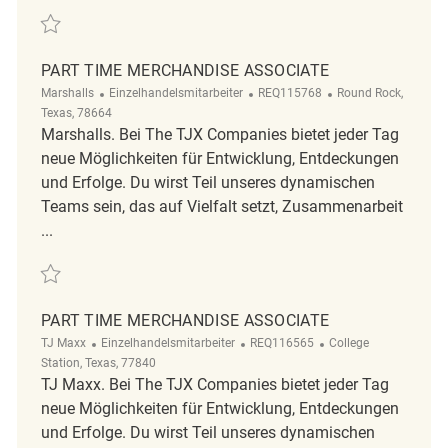
Retten Part Time Merchandise Associate REQ125723
PART TIME MERCHANDISE ASSOCIATE
Kategorie
ReqId
Ort
Marshalls
Einzelhandelsmitarbeiter
REQ115768
Round Rock,
Texas, 78664
Marshalls. Bei The TJX Companies bietet jeder Tag
neue Möglichkeiten für Entwicklung, Entdeckungen
und Erfolge. Du wirst Teil unseres dynamischen
Teams sein, das auf Vielfalt setzt, Zusammenarbeit
...
Retten Part Time Merchandise Associate REQ115768
PART TIME MERCHANDISE ASSOCIATE
Kategorie
ReqId
Ort
TJ Maxx
Einzelhandelsmitarbeiter
REQ116565
College
Station, Texas, 77840
TJ Maxx. Bei The TJX Companies bietet jeder Tag
neue Möglichkeiten für Entwicklung, Entdeckungen
und Erfolge. Du wirst Teil unseres dynamischen