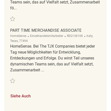
Teams sein, das auf Vielfalt setzt, Zusammenarbeit
fö...
Retten Part Time Merchandise Associate REQ116565
PART TIME MERCHANDISE ASSOCIATE
Kategorie
ReqId
Ort
HomeSense
Einzelhandelsmitarbeiter
REQ138108
Katy,
Texas, 77494
HomeSense. Bei The TJX Companies bietet jeder
Tag neue Möglichkeiten für Entwicklung,
Entdeckungen und Erfolge. Du wirst Teil unseres
dynamischen Teams sein, das auf Vielfalt setzt,
Zusammenarbeit ...
Retten Part Time Merchandise Associate REQ138108
Siehe Auch