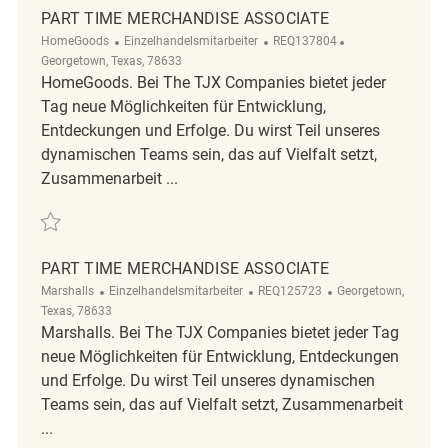
PART TIME MERCHANDISE ASSOCIATE
Kategorie
ReqId
Ort
HomeGoods
Einzelhandelsmitarbeiter
REQ137804
Georgetown, Texas, 78633
HomeGoods. Bei The TJX Companies bietet jeder
Tag neue Möglichkeiten für Entwicklung,
Entdeckungen und Erfolge. Du wirst Teil unseres
dynamischen Teams sein, das auf Vielfalt setzt,
Zusammenarbeit ...
Retten Part Time Merchandise Associate REQ137804
PART TIME MERCHANDISE ASSOCIATE
Kategorie
ReqId
Ort
Marshalls
Einzelhandelsmitarbeiter
REQ125723
Georgetown,
Texas, 78633
Marshalls. Bei The TJX Companies bietet jeder Tag
neue Möglichkeiten für Entwicklung, Entdeckungen
und Erfolge. Du wirst Teil unseres dynamischen
Teams sein, das auf Vielfalt setzt, Zusammenarbeit
...