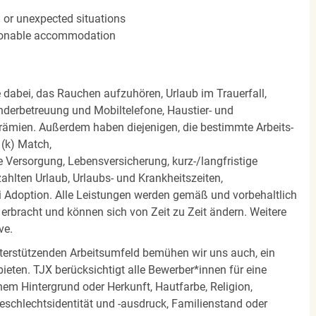
n or unexpected situations
easonable accommodation
e dabei, das Rauchen aufzuhören, Urlaub im Trauerfall,
nderbetreuung und Mobiltelefone, Haustier- und
rämien. Außerdem haben diejenigen, die bestimmte Arbeits-
(k) Match,
Versorgung, Lebensversicherung, kurz-/langfristige
zahlten Urlaub, Urlaubs- und Krankheitszeiten,
i Adoption. Alle Leistungen werden gemäß und vorbehaltlich
rbracht und können sich von Zeit zu Zeit ändern. Weitere
ve.
terstützenden Arbeitsumfeld bemühen wir uns auch, ein
eten. TJX berücksichtigt alle Bewerber*innen für eine
em Hintergrund oder Herkunft, Hautfarbe, Religion,
 Geschlechtsidentität und -ausdruck, Familienstand oder