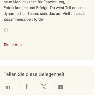
neue Möglichkeiten für Entwicklung,
Entdeckungen und Erfolge. Du wirst Teil unseres
dynamischen Teams sein, das auf Vielfalt setzt,
Zusammenarbeit förder...
Retten Retail Sales Associate REQ140529
Siehe Auch
Teilen Sie diese Gelegenheit
Über LinkedIn teilen
Über Facebook teilen
Über Twitter teilen
Per E-Mail teilen