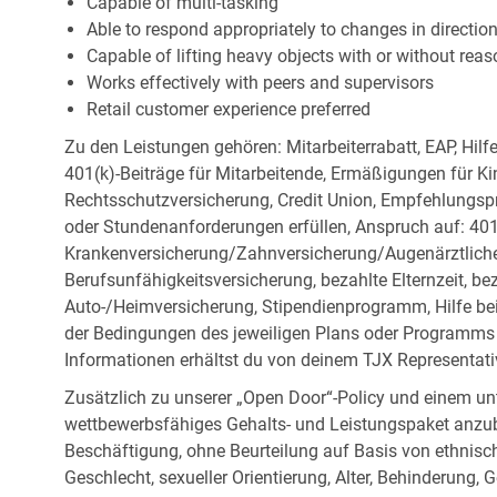
Capable of multi-tasking
Able to respond appropriately to changes in directio
Capable of lifting heavy objects with or without r
Works effectively with peers and supervisors
Retail customer experience preferred
Zu den Leistungen gehören: Mitarbeiterrabatt, EAP, Hilf
401(k)-Beiträge für Mitarbeitende, Ermäßigungen für Ki
Rechtsschutzversicherung, Credit Union, Empfehlungsp
oder Stundenanforderungen erfüllen, Anspruch auf: 401
Krankenversicherung/Zahnversicherung/Augenärztliche 
Berufsunfähigkeitsversicherung, bezahlte Elternzeit, be
Auto-/Heimversicherung, Stipendienprogramm, Hilfe be
der Bedingungen des jeweiligen Plans oder Programms e
Informationen erhältst du von deinem TJX Representati
Zusätzlich zu unserer „Open Door“-Policy und einem un
wettbewerbsfähiges Gehalts- und Leistungspaket anzubi
Beschäftigung, ohne Beurteilung auf Basis von ethnisch
Geschlecht, sexueller Orientierung, Alter, Behinderung,