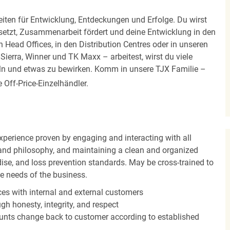
iten für Entwicklung, Entdeckungen und Erfolge. Du wirst
 setzt, Zusammenarbeit fördert und deine Entwicklung in den
en Head Offices, in den Distribution Centres oder in unseren
erra, Winner und TK Maxx – arbeitest, wirst du viele
eln und etwas zu bewirken. Komm in unsere TJX Familie –
Off-Price-Einzelhändler.
experience proven by engaging and interacting with all
and philosophy, and maintaining a clean and organized
ise, and loss prevention standards. May be cross-trained to
he needs of the business.
es with internal and external customers
gh honesty, integrity, and respect
unts change back to customer according to established