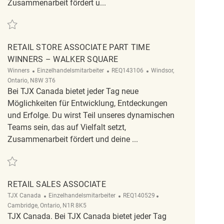
Zusammenarbeit fördert u...
Retten Retail Store Associate Part time Seasonal Winner/Homesense REQ1
RETAIL STORE ASSOCIATE PART TIME
WINNERS – WALKER SQUARE
Kategorie
ReqId
Ort
Winners
Einzelhandelsmitarbeiter
REQ143106
Windsor,
Ontario, N8W 3T6
Bei TJX Canada bietet jeder Tag neue
Möglichkeiten für Entwicklung, Entdeckungen
und Erfolge. Du wirst Teil unseres dynamischen
Teams sein, das auf Vielfalt setzt,
Zusammenarbeit fördert und deine ...
Retten Retail Store Associate Part Time Winners – Walker square REQ14310
RETAIL SALES ASSOCIATE
Kategorie
ReqId
Ort
TJX Canada
Einzelhandelsmitarbeiter
REQ140529
Cambridge, Ontario, N1R 8K5
TJX Canada. Bei TJX Canada bietet jeder Tag