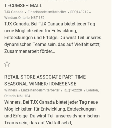
TECUMSEH MALL
Kategorie
ReqId
Ort
TJX Canada
Einzelhandelsmitarbeiter
REQ143212
Windsor, Ontario, N8T 1E9
TJX Canada. Bei TJX Canada bietet jeder Tag
neue Möglichkeiten für Entwicklung,
Entdeckungen und Erfolge. Du wirst Teil unseres
dynamischen Teams sein, das auf Vielfalt setzt,
Zusammenarbeit förder...
Retten Retail Store Associate Part Time Seasonal Marshalls/HomeSense –
RETAIL STORE ASSOCIATE PART TIME
SEASONAL WINNER/HOMESENSE
Kategorie
ReqId
Ort
Winners
Einzelhandelsmitarbeiter
REQ142228
London,
Ontario, N6L 1R4
Winners. Bei TJX Canada bietet jeder Tag neue
Möglichkeiten für Entwicklung, Entdeckungen
und Erfolge. Du wirst Teil unseres dynamischen
Teams sein, das auf Vielfalt setzt,