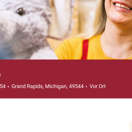
e
Ort
754
Grand Rapids, Michigan, 49544
Vor Ort