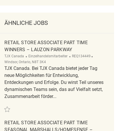
ÄHNLICHE JOBS
RETAIL STORE ASSOCIATE PART TIME
WINNERS – LAUZON PARKWAY
Kategorie
ReqId
Ort
TJX Canada
Einzelhandelsmitarbeiter
REQ134449
Windsor, Ontario, N8T 3K4
TJX Canada. Bei TJX Canada bietet jeder Tag
neue Möglichkeiten für Entwicklung,
Entdeckungen und Erfolge. Du wirst Teil unseres
dynamischen Teams sein, das auf Vielfalt setzt,
Zusammenarbeit förder...
Retten Retail Store Associate Part Time Winners – Lauzon Parkway REQ134
RETAIL STORE ASSOCIATE PART TIME
SEASONAL MARSHALLS/HOMESENSE –