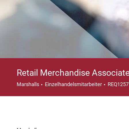
Retail Merchandise Associat
Kategorie
Marshalls
Einzelhandelsmitarbeiter
REQ125