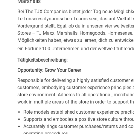
Marshalls
Bei The TJX Companies bietet jeder Tag neue Möglichke
Teil unseres dynamischen Teams sein, das auf Vielfalt
Vordergrund stellt. Egal, ob du in unseren vier weltweit
Stores – TJ Maxx, Marshalls, Homegoods, Homesense, Si
Möglichkeiten haben, etwas zu lernen, dich zu entwick
ein Fortune 100-Unternehmen und der weltweit führende 
Tätigkeitsbeschreibung:
Opportunity: Grow Your Career
Responsible for delivering a highly satisfied customer 
customers, embodying customer experience principles 
store environment. Adheres to all operational, merchand
work in multiple areas of the store in order to support t
Role models established customer experience practic
Supports and embodies a positive store culture throu
Accurately rings customer purchases/returns and co
operating procedures