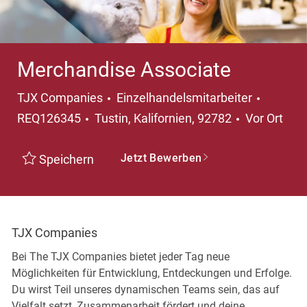
Merchandise Associate
Kategorie
TJX Companies
Einzelhandelsmitarbeiter
Ort
REQ126345
Tustin, Kalifornien, 92782
Vor Ort
Jetzt Bewerben
Speichern
TJX Companies
Bei The TJX Companies bietet jeder Tag neue
Möglichkeiten für Entwicklung, Entdeckungen und Erfolge.
Du wirst Teil unseres dynamischen Teams sein, das auf
Vielfalt setzt, Zusammenarbeit fördert und deine