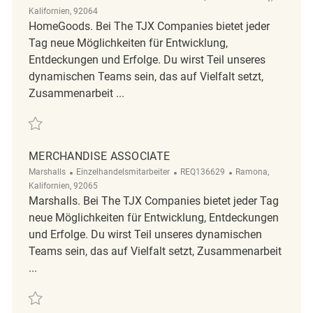
Kalifornien, 92064
HomeGoods. Bei The TJX Companies bietet jeder
Tag neue Möglichkeiten für Entwicklung,
Entdeckungen und Erfolge. Du wirst Teil unseres
dynamischen Teams sein, das auf Vielfalt setzt,
Zusammenarbeit ...
Retten Merchandise Associate REQ135342
MERCHANDISE ASSOCIATE
Kategorie
ReqId
Ort
Marshalls
Einzelhandelsmitarbeiter
REQ136629
Ramona,
Kalifornien, 92065
Marshalls. Bei The TJX Companies bietet jeder Tag
neue Möglichkeiten für Entwicklung, Entdeckungen
und Erfolge. Du wirst Teil unseres dynamischen
Teams sein, das auf Vielfalt setzt, Zusammenarbeit
...
Retten Merchandise Associate REQ136629