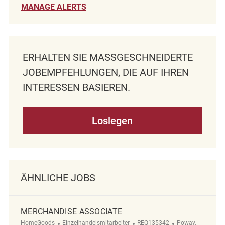
MANAGE ALERTS
ERHALTEN SIE MASSGESCHNEIDERTE J
OBEMPFEHLUNGEN, DIE AUF IHREN I
NTERESSEN BASIEREN.
Loslegen
ÄHNLICHE JOBS
MERCHANDISE ASSOCIATE
Kategorie
ReqId
Ort
HomeGoods
Einzelhandelsmitarbeiter
REQ135342
Poway,