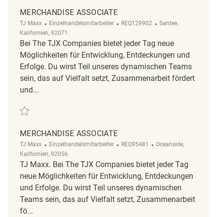
MERCHANDISE ASSOCIATE
Kategorie
ReqId
Ort
TJ Maxx
Einzelhandelsmitarbeiter
REQ129902
Santee,
Kalifornien, 92071
Bei The TJX Companies bietet jeder Tag neue
Möglichkeiten für Entwicklung, Entdeckungen und
Erfolge. Du wirst Teil unseres dynamischen Teams
sein, das auf Vielfalt setzt, Zusammenarbeit fördert
und...
Retten Merchandise Associate REQ129902
MERCHANDISE ASSOCIATE
Kategorie
ReqId
Ort
TJ Maxx
Einzelhandelsmitarbeiter
REQ95481
Oceanside,
Kalifornien, 92056
TJ Maxx. Bei The TJX Companies bietet jeder Tag
neue Möglichkeiten für Entwicklung, Entdeckungen
und Erfolge. Du wirst Teil unseres dynamischen
Teams sein, das auf Vielfalt setzt, Zusammenarbeit
fö...