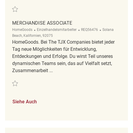
Retten Merchandise Associate REQ95481
MERCHANDISE ASSOCIATE
Kategorie
ReqId
Ort
HomeGoods
Einzelhandelsmitarbeiter
REQ56476
Solana
Beach, Kalifornien, 92075
HomeGoods. Bei The TJX Companies bietet jeder
Tag neue Möglichkeiten für Entwicklung,
Entdeckungen und Erfolge. Du wirst Teil unseres
dynamischen Teams sein, das auf Vielfalt setzt,
Zusammenarbeit ...
Retten Merchandise Associate REQ56476
Siehe Auch