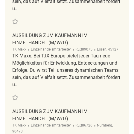
sein, das auf Vielfalt setzt, Zusammenarbeit fördert
u...
Retten Ausbildung zum Kaufmann im Einzelhandel (m/w/d) REQ72184
AUSBILDUNG ZUM KAUFMANN IM
EINZELHANDEL (M/W/D)
Kategorie
ReqId
Ort
TK Maxx
Einzelhandelsmitarbeiter
REQ89075
Essen, 45127
TK Maxx. Bei TJX Europe bietet jeder Tag neue
Möglichkeiten für Entwicklung, Entdeckungen und
Erfolge. Du wirst Teil unseres dynamischen Teams
sein, das auf Vielfalt setzt, Zusammenarbeit fördert
u...
Retten Ausbildung zum Kaufmann im Einzelhandel (m/w/d) REQ89075
AUSBILDUNG ZUM KAUFMANN IM
EINZELHANDEL (M/W/D)
Kategorie
ReqId
Ort
TK Maxx
Einzelhandelsmitarbeiter
REQ86726
Nurnberg,
90473