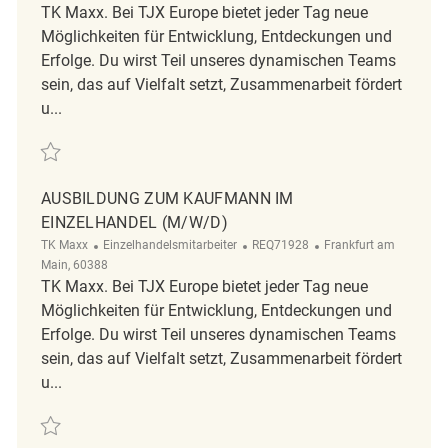
TK Maxx. Bei TJX Europe bietet jeder Tag neue
Möglichkeiten für Entwicklung, Entdeckungen und
Erfolge. Du wirst Teil unseres dynamischen Teams
sein, das auf Vielfalt setzt, Zusammenarbeit fördert
u...
Retten Ausbildung zum Kaufmann im Einzelhandel (m/w/d) REQ86726
AUSBILDUNG ZUM KAUFMANN IM
EINZELHANDEL (M/W/D)
Kategorie
ReqId
Ort
TK Maxx
Einzelhandelsmitarbeiter
REQ71928
Frankfurt am
Main, 60388
TK Maxx. Bei TJX Europe bietet jeder Tag neue
Möglichkeiten für Entwicklung, Entdeckungen und
Erfolge. Du wirst Teil unseres dynamischen Teams
sein, das auf Vielfalt setzt, Zusammenarbeit fördert
u...
Retten Ausbildung zum Kaufmann im Einzelhandel (m/w/d) REQ71928