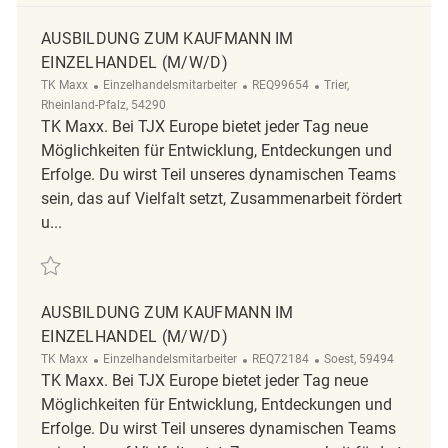
AUSBILDUNG ZUM KAUFMANN IM
EINZELHANDEL (M/W/D)
Kategorie
ReqId
Ort
TK Maxx
Einzelhandelsmitarbeiter
REQ99654
Trier,
Rheinland-Pfalz, 54290
TK Maxx. Bei TJX Europe bietet jeder Tag neue
Möglichkeiten für Entwicklung, Entdeckungen und
Erfolge. Du wirst Teil unseres dynamischen Teams
sein, das auf Vielfalt setzt, Zusammenarbeit fördert
u...
Retten Ausbildung zum Kaufmann im Einzelhandel (m/w/d) REQ99654
AUSBILDUNG ZUM KAUFMANN IM
EINZELHANDEL (M/W/D)
Kategorie
ReqId
Ort
TK Maxx
Einzelhandelsmitarbeiter
REQ72184
Soest, 59494
TK Maxx. Bei TJX Europe bietet jeder Tag neue
Möglichkeiten für Entwicklung, Entdeckungen und
Erfolge. Du wirst Teil unseres dynamischen Teams