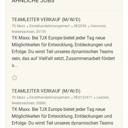
ÄHNLICHE JOBS
TEAMLEITER VERKAUF (M/W/D)
Kategorie
ReqId
Ort
TK Maxx
Einzelhandelsmangement
REQ558
Hannover,
Niedersachsen, 30159
TK Maxx. Bei TJX Europe bietet jeder Tag neue
Möglichkeiten für Entwicklung, Entdeckungen und
Erfolge. Du wirst Teil unseres dynamischen Teams
sein, das auf Vielfalt setzt, Zusammenarbeit fördert
u...
Retten Teamleiter Verkauf (m/w/d) REQ558
TEAMLEITER VERKAUF (M/W/D)
Kategorie
ReqId
Ort
TK Maxx
Einzelhandelsmangement
REQ122471
Laatzen,
Niedersachsen, 30880
TK Maxx. Bei TJX Europe bietet jeder Tag neue
Möglichkeiten für Entwicklung, Entdeckungen und
Erfolge. Du wirst Teil unseres dynamischen Teams