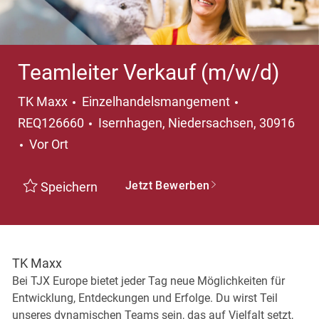
Teamleiter Verkauf (m/w/d)
Kategorie
TK Maxx
Einzelhandelsmangement
Ort
REQ126660
Isernhagen, Niedersachsen, 30916
Vor Ort
Jetzt Bewerben
Speichern
TK Maxx
Bei TJX Europe bietet jeder Tag neue Möglichkeiten für
Entwicklung, Entdeckungen und Erfolge. Du wirst Teil
unseres dynamischen Teams sein, das auf Vielfalt setzt,