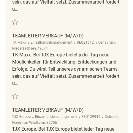
sein, das auf Vielfalt setzt, Zusammenarbeit fördert
u...
Retten Teamleiter Verkauf (m/w/d) REQ122471
TEAMLEITER VERKAUF (M/W/D)
Kategorie
ReqId
Ort
TK Maxx
Einzelhandelsmangement
REQ21612
Osnabrück,
Niedersachsen, 49074
TK Maxx. Bei TJX Europe bietet jeder Tag neue
Möglichkeiten für Entwicklung, Entdeckungen und
Erfolge. Du wirst Teil unseres dynamischen Teams
sein, das auf Vielfalt setzt, Zusammenarbeit fördert
u...
Retten Teamleiter Verkauf (m/w/d) REQ21612
TEAMLEITER VERKAUF (M/W/D)
Kategorie
ReqId
Ort
TJX Europe
Einzelhandelsmangement
REQ129945
Detmold,
Nordrhein-Westfalen, 32756
TJX Europe. Bei TJX Europe bietet jeder Tag neue