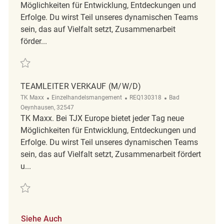
Möglichkeiten für Entwicklung, Entdeckungen und
Erfolge. Du wirst Teil unseres dynamischen Teams
sein, das auf Vielfalt setzt, Zusammenarbeit
förder...
Retten Teamleiter Verkauf (m/w/d) REQ129945
TEAMLEITER VERKAUF (M/W/D)
Kategorie
ReqId
Ort
TK Maxx
Einzelhandelsmangement
REQ130318
Bad
Oeynhausen, 32547
TK Maxx. Bei TJX Europe bietet jeder Tag neue
Möglichkeiten für Entwicklung, Entdeckungen und
Erfolge. Du wirst Teil unseres dynamischen Teams
sein, das auf Vielfalt setzt, Zusammenarbeit fördert
u...
Retten Teamleiter Verkauf (m/w/d) REQ130318
Siehe Auch