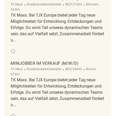
Kategorie
ReqId
Ort
TK Maxx
Einzelhandelsmitarbeiter
REQ137463
Simmern,
55469
TK Maxx. Bei TJX Europe bietet jeder Tag neue
Möglichkeiten für Entwicklung, Entdeckungen und
Erfolge. Du wirst Teil unseres dynamischen Teams
sein, das auf Vielfalt setzt, Zusammenarbeit fördert
u...
Retten Minijobber im Verkauf (m/w/d) REQ137463
MINIJOBBER IM VERKAUF (M/W/D)
Kategorie
ReqId
Ort
TK Maxx
Einzelhandelsmitarbeiter
REQ128690
Worms,
67547
TK Maxx. Bei TJX Europe bietet jeder Tag neue
Möglichkeiten für Entwicklung, Entdeckungen und
Erfolge. Du wirst Teil unseres dynamischen Teams
sein, das auf Vielfalt setzt, Zusammenarbeit fördert
u...
Retten Minijobber im Verkauf (m/w/d) REQ128690