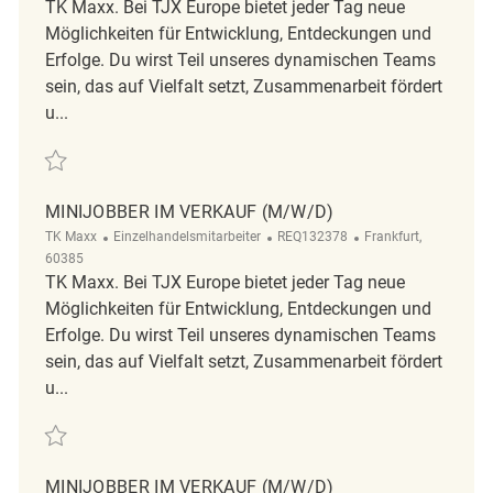
TK Maxx. Bei TJX Europe bietet jeder Tag neue
Möglichkeiten für Entwicklung, Entdeckungen und
Erfolge. Du wirst Teil unseres dynamischen Teams
sein, das auf Vielfalt setzt, Zusammenarbeit fördert
u...
Retten Minijobber im Verkauf (m/w/d) REQ130346
MINIJOBBER IM VERKAUF (M/W/D)
Kategorie
ReqId
Ort
TK Maxx
Einzelhandelsmitarbeiter
REQ132378
Frankfurt,
60385
TK Maxx. Bei TJX Europe bietet jeder Tag neue
Möglichkeiten für Entwicklung, Entdeckungen und
Erfolge. Du wirst Teil unseres dynamischen Teams
sein, das auf Vielfalt setzt, Zusammenarbeit fördert
u...
Retten Minijobber im Verkauf (m/w/d) REQ132378
MINIJOBBER IM VERKAUF (M/W/D)