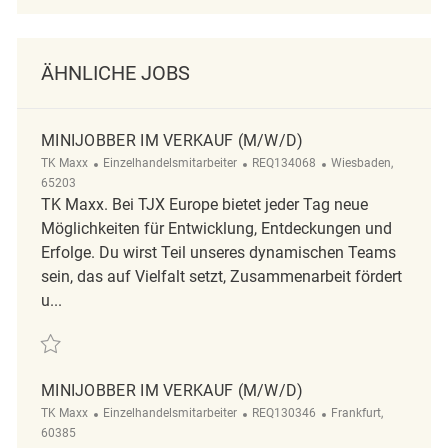
ÄHNLICHE JOBS
MINIJOBBER IM VERKAUF (M/W/D)
Kategorie
ReqId
Ort
TK Maxx
Einzelhandelsmitarbeiter
REQ134068
Wiesbaden,
65203
TK Maxx. Bei TJX Europe bietet jeder Tag neue
Möglichkeiten für Entwicklung, Entdeckungen und
Erfolge. Du wirst Teil unseres dynamischen Teams
sein, das auf Vielfalt setzt, Zusammenarbeit fördert
u...
Retten Minijobber im Verkauf (m/w/d) REQ134068
MINIJOBBER IM VERKAUF (M/W/D)
Kategorie
ReqId
Ort
TK Maxx
Einzelhandelsmitarbeiter
REQ130346
Frankfurt,
60385