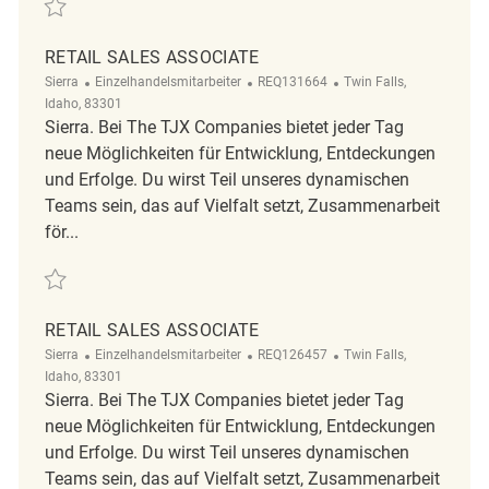
Retten Retail Sales Associate REQ139394
RETAIL SALES ASSOCIATE
Kategorie
ReqId
Ort
Sierra
Einzelhandelsmitarbeiter
REQ131664
Twin Falls,
Idaho, 83301
Sierra. Bei The TJX Companies bietet jeder Tag
neue Möglichkeiten für Entwicklung, Entdeckungen
und Erfolge. Du wirst Teil unseres dynamischen
Teams sein, das auf Vielfalt setzt, Zusammenarbeit
för...
Retten Retail Sales Associate REQ131664
RETAIL SALES ASSOCIATE
Kategorie
ReqId
Ort
Sierra
Einzelhandelsmitarbeiter
REQ126457
Twin Falls,
Idaho, 83301
Sierra. Bei The TJX Companies bietet jeder Tag
neue Möglichkeiten für Entwicklung, Entdeckungen
und Erfolge. Du wirst Teil unseres dynamischen
Teams sein, das auf Vielfalt setzt, Zusammenarbeit