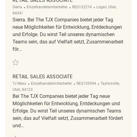
RETAIL SALES ASSOCIATE
Kategorie
ReqId
Ort
Sierra
Einzelhandelsmitarbeiter
REQ132274
Logan, Utah,
84341
Sierra. Bei The TJX Companies bietet jeder Tag
neue Möglichkeiten für Entwicklung, Entdeckungen
und Erfolge. Du wirst Teil unseres dynamischen
Teams sein, das auf Vielfalt setzt, Zusammenarbeit
för...
Retten Retail Sales Associate REQ132274
RETAIL SALES ASSOCIATE
Kategorie
ReqId
Ort
TJ Maxx
Einzelhandelsmitarbeiter
REQ139394
Taylorsville,
Utah, 84123
Bei The TJX Companies bietet jeder Tag neue
Möglichkeiten für Entwicklung, Entdeckungen und
Erfolge. Du wirst Teil unseres dynamischen Teams
sein, das auf Vielfalt setzt, Zusammenarbeit fördert
und...