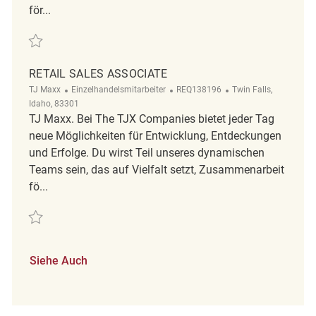
för...
Retten retail sales associate REQ126457
RETAIL SALES ASSOCIATE
Kategorie
ReqId
Ort
TJ Maxx
Einzelhandelsmitarbeiter
REQ138196
Twin Falls,
Idaho, 83301
TJ Maxx. Bei The TJX Companies bietet jeder Tag
neue Möglichkeiten für Entwicklung, Entdeckungen
und Erfolge. Du wirst Teil unseres dynamischen
Teams sein, das auf Vielfalt setzt, Zusammenarbeit
fö...
Retten Retail Sales Associate REQ138196
Siehe Auch