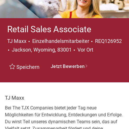
Retail Sales Associate
Kategorie
TJ Maxx
Einzelhandelsmitarbeiter
REQ126952
Ort
Jackson, Wyoming, 83001
Vor Ort
Jetzt Bewerben
Speichern
TJ Maxx
Bei The TJX Companies bietet jeder Tag neue
Möglichkeiten für Entwicklung, Entdeckungen und Erfolge.
Du wirst Teil unseres dynamischen Teams sein, das auf
Vielfalt setzt, Zusammenarbeit fördert und deine