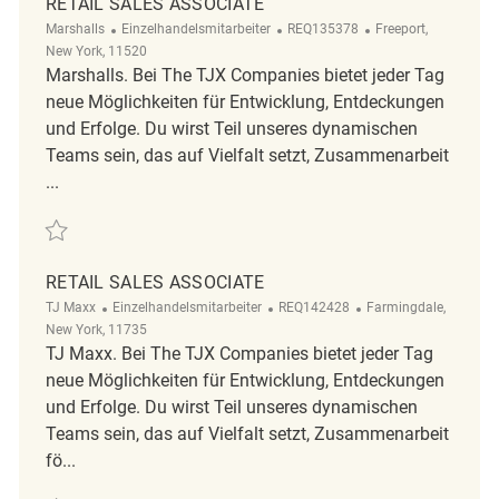
RETAIL SALES ASSOCIATE
Kategorie
ReqId
Ort
Marshalls
Einzelhandelsmitarbeiter
REQ135378
Freeport,
New York, 11520
Marshalls. Bei The TJX Companies bietet jeder Tag
neue Möglichkeiten für Entwicklung, Entdeckungen
und Erfolge. Du wirst Teil unseres dynamischen
Teams sein, das auf Vielfalt setzt, Zusammenarbeit
...
Retten retail sales associate REQ135378
RETAIL SALES ASSOCIATE
Kategorie
ReqId
Ort
TJ Maxx
Einzelhandelsmitarbeiter
REQ142428
Farmingdale,
New York, 11735
TJ Maxx. Bei The TJX Companies bietet jeder Tag
neue Möglichkeiten für Entwicklung, Entdeckungen
und Erfolge. Du wirst Teil unseres dynamischen
Teams sein, das auf Vielfalt setzt, Zusammenarbeit
fö...