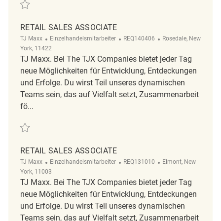
Retten Retail Sales Associate REQ142428
RETAIL SALES ASSOCIATE
Kategorie
ReqId
Ort
TJ Maxx
Einzelhandelsmitarbeiter
REQ140406
Rosedale, New
York, 11422
TJ Maxx. Bei The TJX Companies bietet jeder Tag
neue Möglichkeiten für Entwicklung, Entdeckungen
und Erfolge. Du wirst Teil unseres dynamischen
Teams sein, das auf Vielfalt setzt, Zusammenarbeit
fö...
Retten Retail Sales Associate REQ140406
RETAIL SALES ASSOCIATE
Kategorie
ReqId
Ort
TJ Maxx
Einzelhandelsmitarbeiter
REQ131010
Elmont, New
York, 11003
TJ Maxx. Bei The TJX Companies bietet jeder Tag
neue Möglichkeiten für Entwicklung, Entdeckungen
und Erfolge. Du wirst Teil unseres dynamischen
Teams sein, das auf Vielfalt setzt, Zusammenarbeit