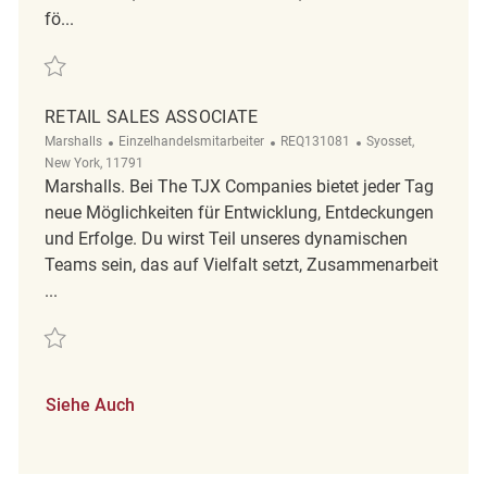
fö...
Retten Retail Sales Associate REQ131010
RETAIL SALES ASSOCIATE
Kategorie
ReqId
Ort
Marshalls
Einzelhandelsmitarbeiter
REQ131081
Syosset,
New York, 11791
Marshalls. Bei The TJX Companies bietet jeder Tag
neue Möglichkeiten für Entwicklung, Entdeckungen
und Erfolge. Du wirst Teil unseres dynamischen
Teams sein, das auf Vielfalt setzt, Zusammenarbeit
...
Retten Retail Sales Associate REQ131081
Siehe Auch