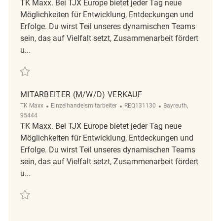
TK Maxx. Bei TJX Europe bietet jeder Tag neue
Möglichkeiten für Entwicklung, Entdeckungen und
Erfolge. Du wirst Teil unseres dynamischen Teams
sein, das auf Vielfalt setzt, Zusammenarbeit fördert
u...
Retten Mitarbeiter im Verkauf REQ138628
MITARBEITER (M/W/D) VERKAUF
Kategorie
ReqId
Ort
TK Maxx
Einzelhandelsmitarbeiter
REQ131130
Bayreuth,
95444
TK Maxx. Bei TJX Europe bietet jeder Tag neue
Möglichkeiten für Entwicklung, Entdeckungen und
Erfolge. Du wirst Teil unseres dynamischen Teams
sein, das auf Vielfalt setzt, Zusammenarbeit fördert
u...
Retten Mitarbeiter (m/w/d) Verkauf REQ131130