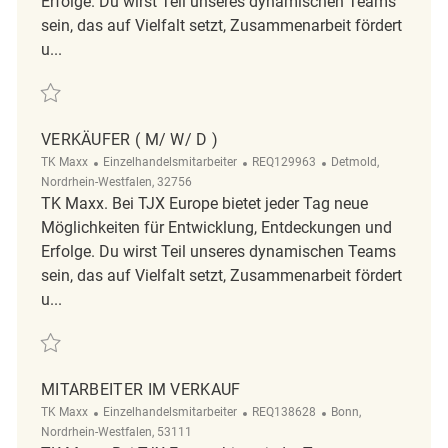
Erfolge. Du wirst Teil unseres dynamischen Teams
sein, das auf Vielfalt setzt, Zusammenarbeit fördert
u...
Retten Minijobber im Verkauf (m/w/d) REQ127659
VERKÄUFER ( M/ W/ D )
Kategorie
ReqId
Ort
TK Maxx
Einzelhandelsmitarbeiter
REQ129963
Detmold,
Nordrhein-Westfalen, 32756
TK Maxx. Bei TJX Europe bietet jeder Tag neue
Möglichkeiten für Entwicklung, Entdeckungen und
Erfolge. Du wirst Teil unseres dynamischen Teams
sein, das auf Vielfalt setzt, Zusammenarbeit fördert
u...
Retten Verkäufer ( m/ w/ d ) REQ129963
MITARBEITER IM VERKAUF
Kategorie
ReqId
Ort
TK Maxx
Einzelhandelsmitarbeiter
REQ138628
Bonn,
Nordrhein-Westfalen, 53111