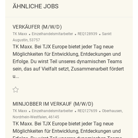
ÄHNLICHE JOBS
VERKÄUFER (M/W/D)
Kategorie
ReqId
Ort
TK Maxx
Einzelhandelsmitarbeiter
REQ128939
Sankt
Augustin, 53757
TK Maxx. Bei TJX Europe bietet jeder Tag neue
Möglichkeiten für Entwicklung, Entdeckungen und
Erfolge. Du wirst Teil unseres dynamischen Teams
sein, das auf Vielfalt setzt, Zusammenarbeit fördert
u...
Retten Verkäufer (m/w/d) REQ128939
MINIJOBBER IM VERKAUF (M/W/D)
Kategorie
ReqId
Ort
TK Maxx
Einzelhandelsmitarbeiter
REQ127659
Oberhausen,
Nordrhein-Westfalen, 46145
TK Maxx. Bei TJX Europe bietet jeder Tag neue
Möglichkeiten für Entwicklung, Entdeckungen und