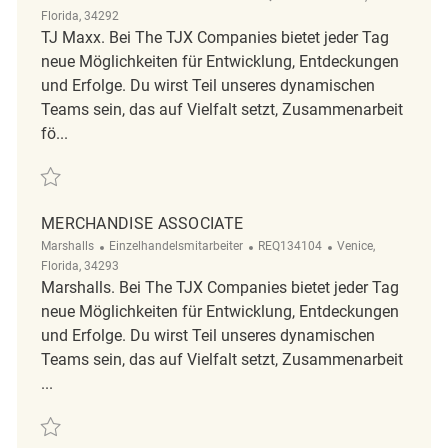
Florida, 34292
TJ Maxx. Bei The TJX Companies bietet jeder Tag
neue Möglichkeiten für Entwicklung, Entdeckungen
und Erfolge. Du wirst Teil unseres dynamischen
Teams sein, das auf Vielfalt setzt, Zusammenarbeit
fö...
Retten Merchandise Associate REQ139019
MERCHANDISE ASSOCIATE
Kategorie
ReqId
Ort
Marshalls
Einzelhandelsmitarbeiter
REQ134104
Venice,
Florida, 34293
Marshalls. Bei The TJX Companies bietet jeder Tag
neue Möglichkeiten für Entwicklung, Entdeckungen
und Erfolge. Du wirst Teil unseres dynamischen
Teams sein, das auf Vielfalt setzt, Zusammenarbeit
...
Retten Merchandise Associate REQ134104