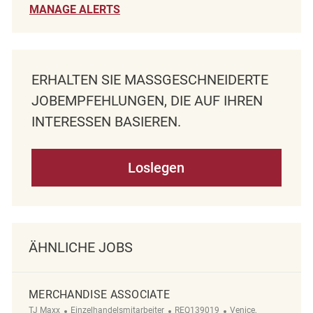
MANAGE ALERTS
ERHALTEN SIE MASSGESCHNEIDERTE J
OBEMPFEHLUNGEN, DIE AUF IHREN I
NTERESSEN BASIEREN.
Loslegen
ÄHNLICHE JOBS
MERCHANDISE ASSOCIATE
Kategorie
ReqId
Ort
TJ Maxx
Einzelhandelsmitarbeiter
REQ139019
Venice,