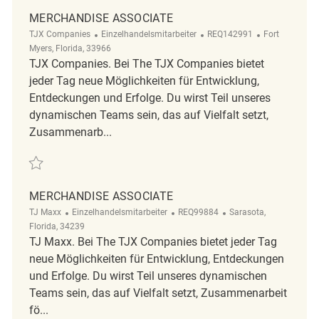
MERCHANDISE ASSOCIATE
Kategorie
ReqId
Ort
TJX Companies
Einzelhandelsmitarbeiter
REQ142991
Fort
Myers, Florida, 33966
TJX Companies. Bei The TJX Companies bietet
jeder Tag neue Möglichkeiten für Entwicklung,
Entdeckungen und Erfolge. Du wirst Teil unseres
dynamischen Teams sein, das auf Vielfalt setzt,
Zusammenarb...
Retten Merchandise Associate REQ142991
MERCHANDISE ASSOCIATE
Kategorie
ReqId
Ort
TJ Maxx
Einzelhandelsmitarbeiter
REQ99884
Sarasota,
Florida, 34239
TJ Maxx. Bei The TJX Companies bietet jeder Tag
neue Möglichkeiten für Entwicklung, Entdeckungen
und Erfolge. Du wirst Teil unseres dynamischen
Teams sein, das auf Vielfalt setzt, Zusammenarbeit
fö...