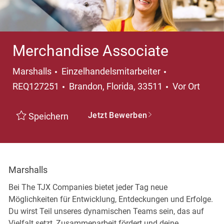
Merchandise Associate
Kategorie
Marshalls
Einzelhandelsmitarbeiter
Ort
REQ127251
Brandon, Florida, 33511
Vor Ort
Jetzt Bewerben
Speichern
Marshalls
Bei The TJX Companies bietet jeder Tag neue
Möglichkeiten für Entwicklung, Entdeckungen und Erfolge.
Du wirst Teil unseres dynamischen Teams sein, das auf
Vielfalt setzt, Zusammenarbeit fördert und deine