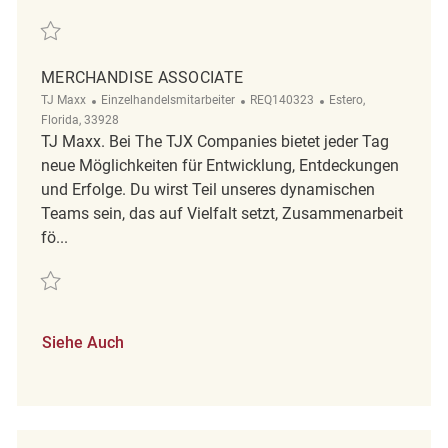
Retten Merchandise Associate REQ99884
MERCHANDISE ASSOCIATE
Kategorie
ReqId
Ort
TJ Maxx
Einzelhandelsmitarbeiter
REQ140323
Estero,
Florida, 33928
TJ Maxx. Bei The TJX Companies bietet jeder Tag
neue Möglichkeiten für Entwicklung, Entdeckungen
und Erfolge. Du wirst Teil unseres dynamischen
Teams sein, das auf Vielfalt setzt, Zusammenarbeit
fö...
Retten Merchandise Associate REQ140323
Siehe Auch