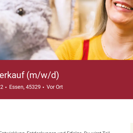
Verkauf (m/w/d)
Ort
22
Essen, 45329
Vor Ort