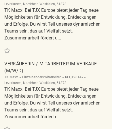
Leverkusen, Nordrhein-Westfalen, 51373
TK Maxx. Bei TJX Europe bietet jeder Tag neue
Möglichkeiten für Entwicklung, Entdeckungen
und Erfolge. Du wirst Teil unseres dynamischen
Teams sein, das auf Vielfalt setzt,
Zusammenarbeit fördert u...
Retten Verkäuferin / Mitarbeiter im Verkauf (m/w/d) REQ128138
VERKÄUFERIN / MITARBEITER IM VERKAUF
(M/W/D)
Kategorie
ReqId
Ort
TK Maxx
Einzelhandelsmitarbeiter
REQ128147
Leverkusen, Nordrhein-Westfalen, 51373
TK Maxx. Bei TJX Europe bietet jeder Tag neue
Möglichkeiten für Entwicklung, Entdeckungen
und Erfolge. Du wirst Teil unseres dynamischen
Teams sein, das auf Vielfalt setzt,
Zusammenarbeit fördert u...
Retten Verkäuferin / Mitarbeiter im Verkauf (m/w/d) REQ128147