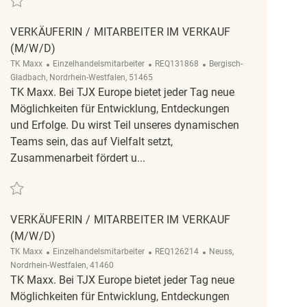
VERKÄUFERIN / MITARBEITER IM VERKAUF
(M/W/D)
Kategorie
ReqId
Ort
TK Maxx
Einzelhandelsmitarbeiter
REQ131868
Bergisch-
Gladbach, Nordrhein-Westfalen, 51465
TK Maxx. Bei TJX Europe bietet jeder Tag neue
Möglichkeiten für Entwicklung, Entdeckungen
und Erfolge. Du wirst Teil unseres dynamischen
Teams sein, das auf Vielfalt setzt,
Zusammenarbeit fördert u...
Retten Verkäuferin / Mitarbeiter im Verkauf (m/w/d) REQ131868
VERKÄUFERIN / MITARBEITER IM VERKAUF
(M/W/D)
Kategorie
ReqId
Ort
TK Maxx
Einzelhandelsmitarbeiter
REQ126214
Neuss,
Nordrhein-Westfalen, 41460
TK Maxx. Bei TJX Europe bietet jeder Tag neue
Möglichkeiten für Entwicklung, Entdeckungen