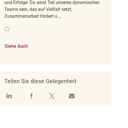
und Erfolge. Du wirst Teil unseres dynamischen
Teams sein, das auf Vielfalt setzt,
Zusammenarbeit fördert u...
Retten Verkäuferin / Mitarbeiter im Verkauf (m/w/d) REQ126214
Siehe Auch
Teilen Sie diese Gelegenheit
Über LinkedIn teilen
Über Facebook teilen
Über Twitter teilen
Per E-Mail teilen