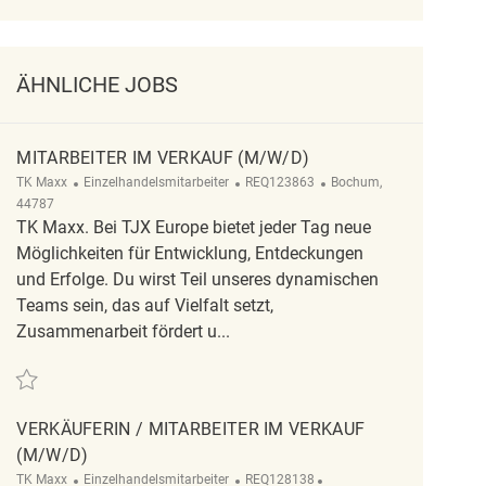
ÄHNLICHE JOBS
MITARBEITER IM VERKAUF (M/W/D)
Kategorie
ReqId
Ort
TK Maxx
Einzelhandelsmitarbeiter
REQ123863
Bochum,
44787
TK Maxx. Bei TJX Europe bietet jeder Tag neue
Möglichkeiten für Entwicklung, Entdeckungen
und Erfolge. Du wirst Teil unseres dynamischen
Teams sein, das auf Vielfalt setzt,
Zusammenarbeit fördert u...
Retten Mitarbeiter im Verkauf (m/w/d) REQ123863
VERKÄUFERIN / MITARBEITER IM VERKAUF
(M/W/D)
Kategorie
ReqId
Ort
TK Maxx
Einzelhandelsmitarbeiter
REQ128138