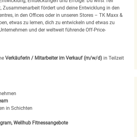
 Entwicklung, Entdeckungen und Erfolge. Du wirst Teil
t, Zusammenarbeit fördert und deine Entwicklung in den
Centres, in den Offices oder in unseren Stores – TK Maxx &
ben, etwas zu lernen, dich zu entwickeln und etwas zu
nternehmen und der weltweit führende Off-Price-
ine
Verkäuferin / Mitarbeiter im Verkauf (m/w/d)
in Teilzeit
rnehmen
eam
en in Schichten
rogram, Wellhub Fitnessangebote