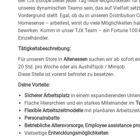
Bei TJX Europe bietet jeder Tag neue Möglichkeiten für
unseres dynamischen Teams sein, das auf Vielfalt setz
Vordergrund stellt. Egal, ob du in unseren Distribution 
Homesense – arbeitest, wirst du viele Möglichkeiten ha
bewirken. Komm in unser TJX Team – ein Fortune 100-U
Einzelhändler.
Tätigkeitsbeschreibung:
Für unseren Store in
Altenessen
suchen wir ab sofort e
20 Std. pro Woche oder als Aushilfsjob / Minijob.
Diese Stelle ist vorerst befristet zu besetzen.
Deine Vorteile:
Sicherer Arbeitsplatz
in einem expandierenden Unte
Flache Hierarchien und ein starkes Miteinander im
T
Flexible Arbeitszeitmodelle
mit planbaren Arbeitszeit
Personalrabatte
Betriebliche Altersvorsorge, Employee assistance p
Vielseitige
Entwicklungsmöglichkeiten