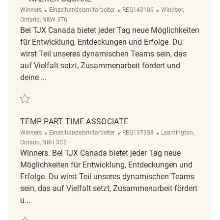
Kategorie
ReqId
Ort
Winners
Einzelhandelsmitarbeiter
REQ143106
Windsor,
Ontario, N8W 3T6
Bei TJX Canada bietet jeder Tag neue Möglichkeiten
für Entwicklung, Entdeckungen und Erfolge. Du
wirst Teil unseres dynamischen Teams sein, das
auf Vielfalt setzt, Zusammenarbeit fördert und
deine ...
Retten Retail Store Associate Part Time Winners – Walker square REQ1
TEMP PART TIME ASSOCIATE
Kategorie
ReqId
Ort
Winners
Einzelhandelsmitarbeiter
REQ137358
Leamington,
Ontario, N8H 3C2
Winners. Bei TJX Canada bietet jeder Tag neue
Möglichkeiten für Entwicklung, Entdeckungen und
Erfolge. Du wirst Teil unseres dynamischen Teams
sein, das auf Vielfalt setzt, Zusammenarbeit fördert
u...
Retten Temp part time Associate REQ137358