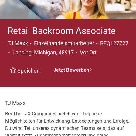
Retail Backroom Associate
Kategorie
TJ Maxx
Einzelhandelsmitarbeiter
REQ127727
Ort
Lansing, Michigan, 48917
Vor Ort
Jetzt Bewerben
Speichern
TJ Maxx
Bei The TJX Companies bietet jeder Tag neue
Möglichkeiten für Entwicklung, Entdeckungen und Erfolge.
Du wirst Teil unseres dynamischen Teams sein, das auf
Vielfalt setzt, Zusammenarbeit fördert und deine