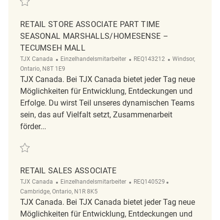
RETAIL STORE ASSOCIATE PART TIME
SEASONAL MARSHALLS/HOMESENSE –
TECUMSEH MALL
Kategorie
ReqId
Ort
TJX Canada
Einzelhandelsmitarbeiter
REQ143212
Windsor,
Ontario, N8T 1E9
TJX Canada. Bei TJX Canada bietet jeder Tag neue
Möglichkeiten für Entwicklung, Entdeckungen und
Erfolge. Du wirst Teil unseres dynamischen Teams
sein, das auf Vielfalt setzt, Zusammenarbeit
förder...
Retten Retail Store Associate Part Time Seasonal Marshalls/HomeSen
RETAIL SALES ASSOCIATE
Kategorie
ReqId
Ort
TJX Canada
Einzelhandelsmitarbeiter
REQ140529
Cambridge, Ontario, N1R 8K5
TJX Canada. Bei TJX Canada bietet jeder Tag neue
Möglichkeiten für Entwicklung, Entdeckungen und