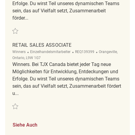
Erfolge. Du wirst Teil unseres dynamischen Teams
sein, das auf Vielfalt setzt, Zusammenarbeit
förder...
Retten Retail Sales Associate REQ140529
RETAIL SALES ASSOCIATE
Kategorie
ReqId
Ort
Winners
Einzelhandelsmitarbeiter
REQ139399
Orangeville,
Ontario, L9W 1G7
Winners. Bei TJX Canada bietet jeder Tag neue
Möglichkeiten für Entwicklung, Entdeckungen und
Erfolge. Du wirst Teil unseres dynamischen Teams
sein, das auf Vielfalt setzt, Zusammenarbeit fördert
u...
Retten Retail Sales Associate REQ139399
Siehe Auch