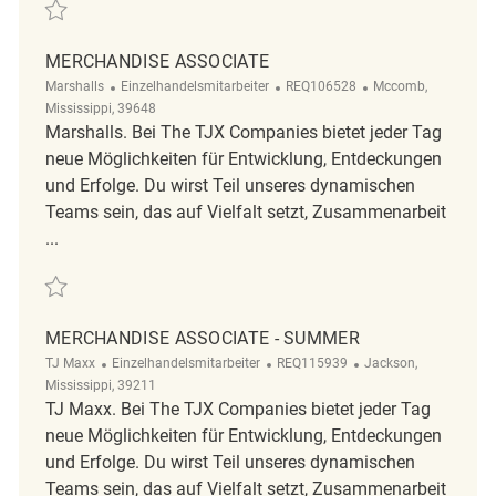
Retten merchandise associate REQ130526
MERCHANDISE ASSOCIATE
Kategorie
ReqId
Ort
Marshalls
Einzelhandelsmitarbeiter
REQ106528
Mccomb,
Mississippi, 39648
Marshalls. Bei The TJX Companies bietet jeder Tag
neue Möglichkeiten für Entwicklung, Entdeckungen
und Erfolge. Du wirst Teil unseres dynamischen
Teams sein, das auf Vielfalt setzt, Zusammenarbeit
...
Retten Merchandise Associate REQ106528
MERCHANDISE ASSOCIATE - SUMMER
Kategorie
ReqId
Ort
TJ Maxx
Einzelhandelsmitarbeiter
REQ115939
Jackson,
Mississippi, 39211
TJ Maxx. Bei The TJX Companies bietet jeder Tag
neue Möglichkeiten für Entwicklung, Entdeckungen
und Erfolge. Du wirst Teil unseres dynamischen
Teams sein, das auf Vielfalt setzt, Zusammenarbeit