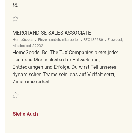
fö...
Retten Merchandise Associate - Summer REQ115939
MERCHANDISE SALES ASSOCIATE
Kategorie
ReqId
Ort
HomeGoods
Einzelhandelsmitarbeiter
REQ132980
Flowood,
Mississippi, 39232
HomeGoods. Bei The TJX Companies bietet jeder
Tag neue Möglichkeiten für Entwicklung,
Entdeckungen und Erfolge. Du wirst Teil unseres
dynamischen Teams sein, das auf Vielfalt setzt,
Zusammenarbeit ...
Retten Merchandise Sales Associate REQ132980
Siehe Auch