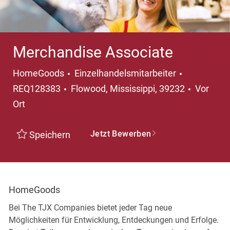
Merchandise Associate
Kategorie
HomeGoods
Einzelhandelsmitarbeiter
Ort
REQ128383
Flowood, Mississippi, 39232
Vor
Ort
Jetzt Bewerben
Speichern
HomeGoods
Bei The TJX Companies bietet jeder Tag neue
Möglichkeiten für Entwicklung, Entdeckungen und Erfolge.