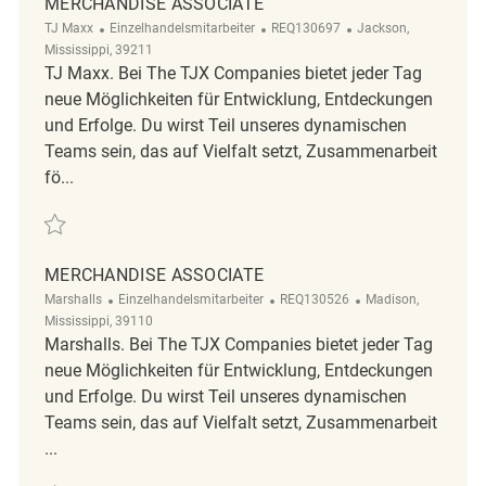
MERCHANDISE ASSOCIATE
Kategorie
ReqId
Ort
TJ Maxx
Einzelhandelsmitarbeiter
REQ130697
Jackson,
Mississippi, 39211
TJ Maxx. Bei The TJX Companies bietet jeder Tag
neue Möglichkeiten für Entwicklung, Entdeckungen
und Erfolge. Du wirst Teil unseres dynamischen
Teams sein, das auf Vielfalt setzt, Zusammenarbeit
fö...
Retten Merchandise Associate REQ130697
MERCHANDISE ASSOCIATE
Kategorie
ReqId
Ort
Marshalls
Einzelhandelsmitarbeiter
REQ130526
Madison,
Mississippi, 39110
Marshalls. Bei The TJX Companies bietet jeder Tag
neue Möglichkeiten für Entwicklung, Entdeckungen
und Erfolge. Du wirst Teil unseres dynamischen
Teams sein, das auf Vielfalt setzt, Zusammenarbeit
...