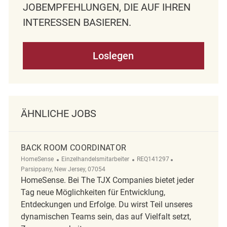
OBEMPFEHLUNGEN, DIE AUF IHREN I
NTERESSEN BASIEREN.
Loslegen
ÄHNLICHE JOBS
BACK ROOM COORDINATOR
Kategorie
ReqId
Ort
HomeSense
Einzelhandelsmitarbeiter
REQ141297
Parsippany, New Jersey, 07054
HomeSense. Bei The TJX Companies bietet jeder
Tag neue Möglichkeiten für Entwicklung,
Entdeckungen und Erfolge. Du wirst Teil unseres
dynamischen Teams sein, das auf Vielfalt setzt,