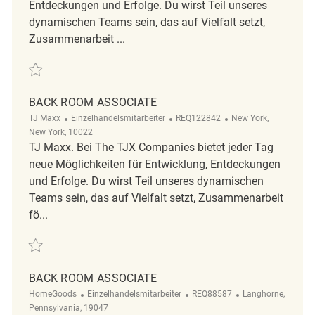
Entdeckungen und Erfolge. Du wirst Teil unseres
dynamischen Teams sein, das auf Vielfalt setzt,
Zusammenarbeit ...
Retten Back Room Coordinator REQ135235
BACK ROOM ASSOCIATE
Kategorie
ReqId
Ort
TJ Maxx
Einzelhandelsmitarbeiter
REQ122842
New York,
New York, 10022
TJ Maxx. Bei The TJX Companies bietet jeder Tag
neue Möglichkeiten für Entwicklung, Entdeckungen
und Erfolge. Du wirst Teil unseres dynamischen
Teams sein, das auf Vielfalt setzt, Zusammenarbeit
fö...
Retten Back room associate REQ122842
BACK ROOM ASSOCIATE
Kategorie
ReqId
Ort
HomeGoods
Einzelhandelsmitarbeiter
REQ88587
Langhorne,
Pennsylvania, 19047