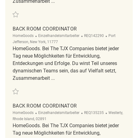
Zusammenarbeit ...
Retten Back Room Coordinator REQ141297
BACK ROOM COORDINATOR
Kategorie
ReqId
Ort
HomeGoods
Einzelhandelsmitarbeiter
REQ142290
Port
Jefferson, New York, 11777
HomeGoods. Bei The TJX Companies bietet jeder
Tag neue Möglichkeiten für Entwicklung,
Entdeckungen und Erfolge. Du wirst Teil unseres
dynamischen Teams sein, das auf Vielfalt setzt,
Zusammenarbeit ...
Retten Back Room Coordinator REQ142290
BACK ROOM COORDINATOR
Kategorie
ReqId
Ort
HomeGoods
Einzelhandelsmitarbeiter
REQ135235
Westerly,
Rhode Island, 02891
HomeGoods. Bei The TJX Companies bietet jeder
Tag neue Möglichkeiten für Entwicklung,