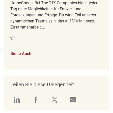
HomeGoods. Bei The TJX Companies bietet jeder
Tag neue Möglichkeiten für Entwicklung,
Entdeckungen und Erfolge. Du wirst Teil unseres
dynamischen Teams sein, das auf Vielfalt setzt,
Zusammenarbeit ...
Retten back room associate REQ88587
Siehe Auch
Teilen Sie diese Gelegenheit
Über LinkedIn teilen
Über Facebook teilen
Über Twitter teilen
Per E-Mail teil