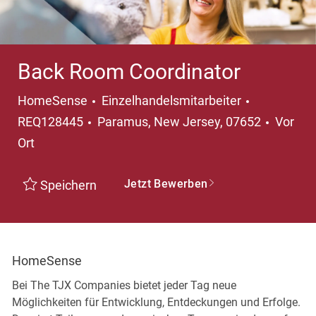
Back Room Coordinator
Kategorie
HomeSense
Einzelhandelsmitarbeiter
Ort
REQ128445
Paramus, New Jersey, 07652
Vor
Ort
Jetzt Bewerben
Speichern
HomeSense
Bei The TJX Companies bietet jeder Tag neue
Möglichkeiten für Entwicklung, Entdeckungen und Erfolge.