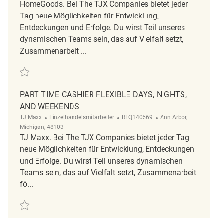
HomeGoods. Bei The TJX Companies bietet jeder
Tag neue Möglichkeiten für Entwicklung,
Entdeckungen und Erfolge. Du wirst Teil unseres
dynamischen Teams sein, das auf Vielfalt setzt,
Zusammenarbeit ...
Retten Robinson Homegoods: Part-time Merchandise Associate (eveni
PART TIME CASHIER FLEXIBLE DAYS, NIGHTS,
AND WEEKENDS
Kategorie
ReqId
Ort
TJ Maxx
Einzelhandelsmitarbeiter
REQ140569
Ann Arbor,
Michigan, 48103
TJ Maxx. Bei The TJX Companies bietet jeder Tag
neue Möglichkeiten für Entwicklung, Entdeckungen
und Erfolge. Du wirst Teil unseres dynamischen
Teams sein, das auf Vielfalt setzt, Zusammenarbeit
fö...
Retten PART TIME CASHIER FLEXIBLE DAYS, NIGHTS, AND WEEKENDS