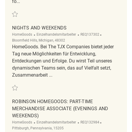
fö...
Retten Nights and Weekends REQ135439
NIGHTS AND WEEKENDS
Kategorie
ReqId
Ort
HomeGoods
Einzelhandelsmitarbeiter
REQ137302
Bloomfield Hills, Michigan, 48302
HomeGoods. Bei The TJX Companies bietet jeder
Tag neue Möglichkeiten für Entwicklung,
Entdeckungen und Erfolge. Du wirst Teil unseres
dynamischen Teams sein, das auf Vielfalt setzt,
Zusammenarbeit ...
Retten Nights and Weekends REQ137302
ROBINSON HOMEGOODS: PART-TIME
MERCHANDISE ASSOCIATE (EVENINGS AND
WEEKENDS)
Kategorie
ReqId
Ort
HomeGoods
Einzelhandelsmitarbeiter
REQ132984
Pittsburgh, Pennsylvania, 15205