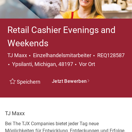
Retail Cashier Evenings and
Weekends
Kategorie
TJ Maxx
Einzelhandelsmitarbeiter
REQ128587
Ort
Ypsilanti, Michigan, 48197
Vor Ort
Jetzt Bewerben
Speichern
TJ Maxx
Bei The TJX Companies bietet jeder Tag neue
Möglichkeiten für Entwicklung, Entdeckungen und Erfolge.