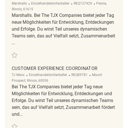
Kategorie
ReqId
Ort
Marshalls
Einzelhandelsmitarbeiter
REQ137429
Peoria,
Illinois, 61615
Marshalls. Bei The TJX Companies bietet jeder Tag
neue Möglichkeiten für Entwicklung, Entdeckungen
und Erfolge. Du wirst Teil unseres dynamischen
Teams sein, das auf Vielfalt setzt, Zusammenarbeit
...
Retten Customer Experience Coordinator REQ137429
CUSTOMER EXPERIENCE COORDINATOR
Kategorie
ReqId
Ort
TJ Maxx
Einzelhandelsmitarbeiter
REQ89781
Mount
Prospect, Illinois, 60056
Bei The TJX Companies bietet jeder Tag neue
Möglichkeiten für Entwicklung, Entdeckungen und
Erfolge. Du wirst Teil unseres dynamischen Teams
sein, das auf Vielfalt setzt, Zusammenarbeit fördert
und...
Retten Customer Experience Coordinator REQ89781