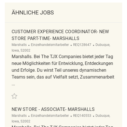
ÄHNLICHE JOBS
CUSTOMER EXPERIENCE COORDINATOR- NEW
STORE PART-TIME- MARSHALLS
Kategorie
ReqId
Ort
Marshalls
Einzelhandelsmitarbeiter
REQ128647
Dubuque,
Iowa, 52002
Marshalls. Bei The TJX Companies bietet jeder Tag
neue Möglichkeiten für Entwicklung, Entdeckungen
und Erfolge. Du wirst Teil unseres dynamischen
Teams sein, das auf Vielfalt setzt, Zusammenarbeit
...
Retten Customer Experience Coordinator- New Store Part-Time- Marsha
NEW STORE - ASSOCIATE- MARSHALLS
Kategorie
ReqId
Ort
Marshalls
Einzelhandelsmitarbeiter
REQ140553
Dubuque,
Iowa, 52002