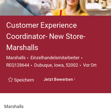
Customer Experience
Coordinator- New Store-
Marshalls
Kategorie
Marshalls
Einzelhandelsmitarbeiter
Ort
REQ128644
Dubuque, Iowa, 52002
Vor Ort
Jetzt Bewerben
Speichern
Marshalls