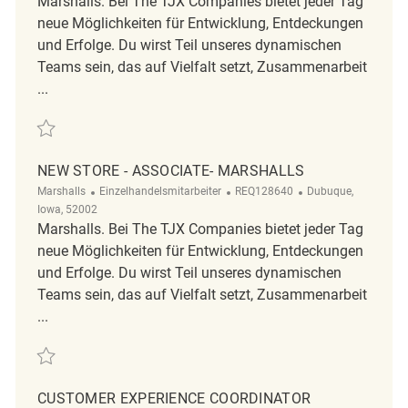
Marshalls. Bei The TJX Companies bietet jeder Tag
neue Möglichkeiten für Entwicklung, Entdeckungen
und Erfolge. Du wirst Teil unseres dynamischen
Teams sein, das auf Vielfalt setzt, Zusammenarbeit
...
Retten New Store - Associate- Marshalls REQ140553
NEW STORE - ASSOCIATE- MARSHALLS
Kategorie
ReqId
Ort
Marshalls
Einzelhandelsmitarbeiter
REQ128640
Dubuque,
Iowa, 52002
Marshalls. Bei The TJX Companies bietet jeder Tag
neue Möglichkeiten für Entwicklung, Entdeckungen
und Erfolge. Du wirst Teil unseres dynamischen
Teams sein, das auf Vielfalt setzt, Zusammenarbeit
...
Retten New Store - Associate- Marshalls REQ128640
CUSTOMER EXPERIENCE COORDINATOR