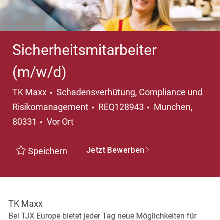
Sicherheitsmitarbeiter
(m/w/d)
Kategorie
TK Maxx
Schadensverhütung, Compliance und
Ort
Risikomanagement
REQ128943
Munchen,
80331
Vor Ort
Jetzt Bewerben
Speichern
TK Maxx
Bei TJX Europe bietet jeder Tag neue Möglichkeiten für