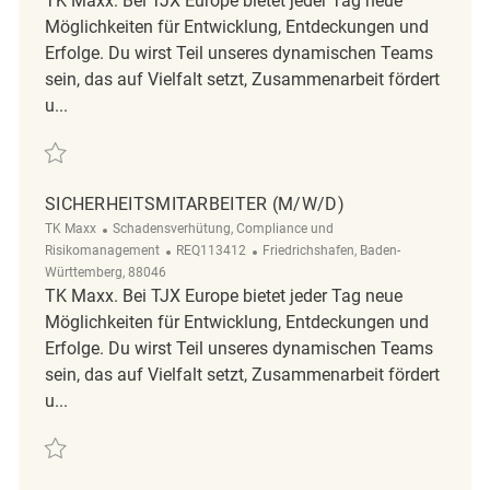
TK Maxx. Bei TJX Europe bietet jeder Tag neue
Möglichkeiten für Entwicklung, Entdeckungen und
Erfolge. Du wirst Teil unseres dynamischen Teams
sein, das auf Vielfalt setzt, Zusammenarbeit fördert
u...
Retten Sicherheitsmitarbeiter (m/w/d) REQ124518
SICHERHEITSMITARBEITER (M/W/D)
Kategorie
TK Maxx
Schadensverhütung, Compliance und
ReqId
Ort
Risikomanagement
REQ113412
Friedrichshafen, Baden-
Württemberg, 88046
TK Maxx. Bei TJX Europe bietet jeder Tag neue
Möglichkeiten für Entwicklung, Entdeckungen und
Erfolge. Du wirst Teil unseres dynamischen Teams
sein, das auf Vielfalt setzt, Zusammenarbeit fördert
u...
Retten Sicherheitsmitarbeiter (m/w/d) REQ113412