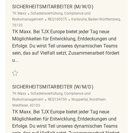
SICHERHEITSMITARBEITER (M/W/D)
Kategorie
TK Maxx
Schadensverhütung, Compliance und
ReqId
Ort
Risikomanagement
REQ100575
Karlsruhe, Baden-Württemberg,
76133
TK Maxx. Bei TJX Europe bietet jeder Tag neue
Möglichkeiten für Entwicklung, Entdeckungen und
Erfolge. Du wirst Teil unseres dynamischen Teams
sein, das auf Vielfalt setzt, Zusammenarbeit fördert
u...
Retten Sicherheitsmitarbeiter (m/w/d) REQ100575
SICHERHEITSMITARBEITER (W/M/D)
Kategorie
TK Maxx
Schadensverhütung, Compliance und
ReqId
Ort
Risikomanagement
REQ134759
Wuppertal, Nordrhein-
Westfalen, 42103
TK Maxx. Bei TJX Europe bietet jeder Tag neue
Möglichkeiten für Entwicklung, Entdeckungen und
Erfolge. Du wirst Teil unseres dynamischen Teams