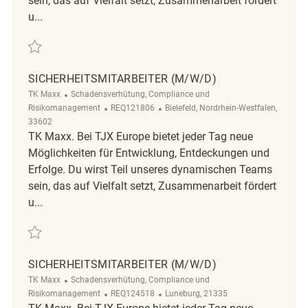
sein, das auf Vielfalt setzt, Zusammenarbeit fördert
u...
Retten Sicherheitsmitarbeiter (w/m/d) REQ134759
SICHERHEITSMITARBEITER (M/W/D)
Kategorie
TK Maxx
Schadensverhütung, Compliance und
ReqId
Ort
Risikomanagement
REQ121806
Bielefeld, Nordrhein-Westfalen,
33602
TK Maxx. Bei TJX Europe bietet jeder Tag neue
Möglichkeiten für Entwicklung, Entdeckungen und
Erfolge. Du wirst Teil unseres dynamischen Teams
sein, das auf Vielfalt setzt, Zusammenarbeit fördert
u...
Retten Sicherheitsmitarbeiter (m/w/d) REQ121806
SICHERHEITSMITARBEITER (M/W/D)
Kategorie
TK Maxx
Schadensverhütung, Compliance und
ReqId
Ort
Risikomanagement
REQ124518
Luneburg, 21335