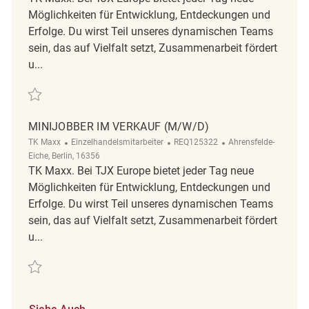
Möglichkeiten für Entwicklung, Entdeckungen und
Erfolge. Du wirst Teil unseres dynamischen Teams
sein, das auf Vielfalt setzt, Zusammenarbeit fördert
u...
Retten Minijobber im Verkauf (m/w/d) REQ132086
MINIJOBBER IM VERKAUF (M/W/D)
Kategorie
ReqId
Ort
TK Maxx
Einzelhandelsmitarbeiter
REQ125322
Ahrensfelde-
Eiche, Berlin, 16356
TK Maxx. Bei TJX Europe bietet jeder Tag neue
Möglichkeiten für Entwicklung, Entdeckungen und
Erfolge. Du wirst Teil unseres dynamischen Teams
sein, das auf Vielfalt setzt, Zusammenarbeit fördert
u...
Retten Minijobber im Verkauf (m/w/d) REQ125322