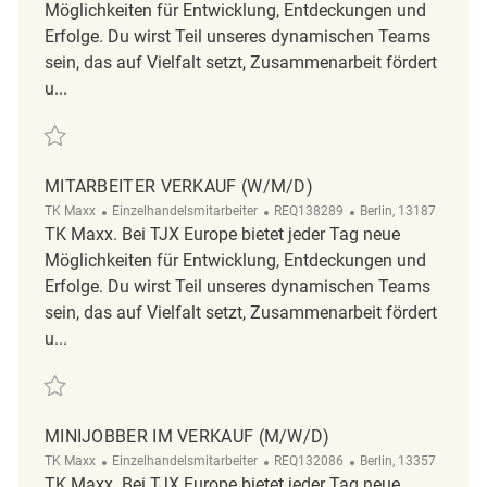
Möglichkeiten für Entwicklung, Entdeckungen und
Erfolge. Du wirst Teil unseres dynamischen Teams
sein, das auf Vielfalt setzt, Zusammenarbeit fördert
u...
Retten Mitarbeiter (m/w/d) Verkauf REQ131130
MITARBEITER VERKAUF (W/M/D)
Kategorie
ReqId
Ort
TK Maxx
Einzelhandelsmitarbeiter
REQ138289
Berlin, 13187
TK Maxx. Bei TJX Europe bietet jeder Tag neue
Möglichkeiten für Entwicklung, Entdeckungen und
Erfolge. Du wirst Teil unseres dynamischen Teams
sein, das auf Vielfalt setzt, Zusammenarbeit fördert
u...
Retten Mitarbeiter Verkauf (w/m/d) REQ138289
MINIJOBBER IM VERKAUF (M/W/D)
Kategorie
ReqId
Ort
TK Maxx
Einzelhandelsmitarbeiter
REQ132086
Berlin, 13357
TK Maxx. Bei TJX Europe bietet jeder Tag neue