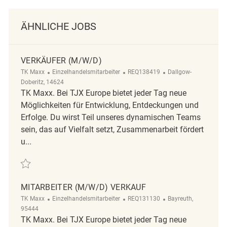
ÄHNLICHE JOBS
VERKÄUFER (M/W/D)
Kategorie
ReqId
Ort
TK Maxx
Einzelhandelsmitarbeiter
REQ138419
Dallgow-
Doberitz, 14624
TK Maxx. Bei TJX Europe bietet jeder Tag neue
Möglichkeiten für Entwicklung, Entdeckungen und
Erfolge. Du wirst Teil unseres dynamischen Teams
sein, das auf Vielfalt setzt, Zusammenarbeit fördert
u...
Retten Verkäufer (m/w/d) REQ138419
MITARBEITER (M/W/D) VERKAUF
Kategorie
ReqId
Ort
TK Maxx
Einzelhandelsmitarbeiter
REQ131130
Bayreuth,
95444
TK Maxx. Bei TJX Europe bietet jeder Tag neue