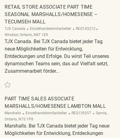
RETAIL STORE ASSOCIATE PART TIME
SEASONAL MARSHALLS/HOMESENSE –
TECUMSEH MALL
Kategorie
ReqId
Ort
TJX Canada
Einzelhandelsmitarbeiter
REQ143212
Windsor, Ontario, N8T 1E9
TJX Canada. Bei TJX Canada bietet jeder Tag
neue Möglichkeiten für Entwicklung,
Entdeckungen und Erfolge. Du wirst Teil unseres
dynamischen Teams sein, das auf Vielfalt setzt,
Zusammenarbeit förder...
Retten Retail Store Associate Part Time Seasonal Marshalls/HomeSense –
PART TIME SALES ASSOCIATE
MARSHALLS/HOMESENSE LAMBTON MALL
Kategorie
ReqId
Ort
Marshalls
Einzelhandelsmitarbeiter
REQ139357
Sarnia,
Ontario, N7S 1P8
Marshalls. Bei TJX Canada bietet jeder Tag neue
Möglichkeiten für Entwicklung, Entdeckungen