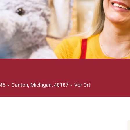
Ort
346
Canton, Michigan, 48187
Vor Ort