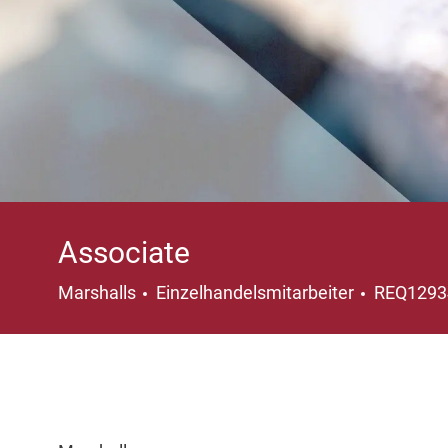
Associate
Kategorie
Marshalls
Einzelhandelsmitarbeiter
REQ129