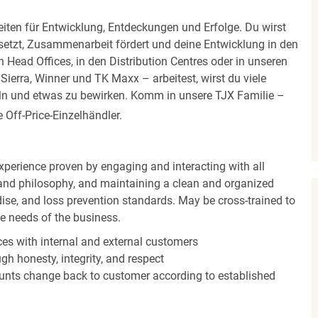
iten für Entwicklung, Entdeckungen und Erfolge. Du wirst
 setzt, Zusammenarbeit fördert und deine Entwicklung in den
en Head Offices, in den Distribution Centres oder in unseren
erra, Winner und TK Maxx – arbeitest, wirst du viele
eln und etwas zu bewirken. Komm in unsere TJX Familie –
Off-Price-Einzelhändler.
experience proven by engaging and interacting with all
and philosophy, and maintaining a clean and organized
ise, and loss prevention standards. May be cross-trained to
he needs of the business.
es with internal and external customers
gh honesty, integrity, and respect
unts change back to customer according to established