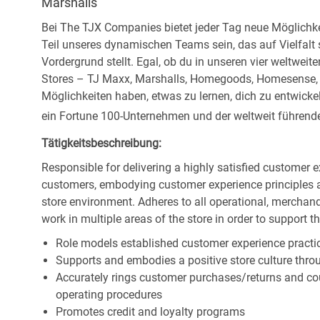
Marshalls
Bei The TJX Companies bietet jeder Tag neue Möglichke
Teil unseres dynamischen Teams sein, das auf Vielfalt
Vordergrund stellt. Egal, ob du in unseren vier weltweit
Stores – TJ Maxx, Marshalls, Homegoods, Homesense, Si
Möglichkeiten haben, etwas zu lernen, dich zu entwick
ein Fortune 100-Unternehmen und der weltweit führende 
Tätigkeitsbeschreibung:
Responsible for delivering a highly satisfied customer 
customers, embodying customer experience principles 
store environment. Adheres to all operational, merchand
work in multiple areas of the store in order to support t
Role models established customer experience practic
Supports and embodies a positive store culture throu
Accurately rings customer purchases/returns and co
operating procedures
Promotes credit and loyalty programs