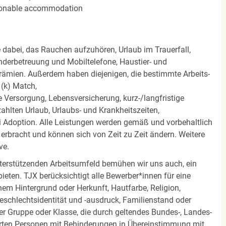
easonable accommodation
e dabei, das Rauchen aufzuhören, Urlaub im Trauerfall,
nderbetreuung und Mobiltelefone, Haustier- und
rämien. Außerdem haben diejenigen, die bestimmte Arbeits-
(k) Match,
Versorgung, Lebensversicherung, kurz-/langfristige
zahlten Urlaub, Urlaubs- und Krankheitszeiten,
i Adoption. Alle Leistungen werden gemäß und vorbehaltlich
rbracht und können sich von Zeit zu Zeit ändern. Weitere
ve.
terstützenden Arbeitsumfeld bemühen wir uns auch, ein
eten. TJX berücksichtigt alle Bewerber*innen für eine
em Hintergrund oder Herkunft, Hautfarbe, Religion,
 Geschlechtsidentität und -ausdruck, Familienstand oder
ner Gruppe oder Klasse, die durch geltendes Bundes-, Landes-
ierten Personen mit Behinderungen in Übereinstimmung mit