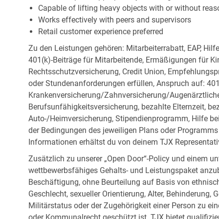
Capable of lifting heavy objects with or without r
Works effectively with peers and supervisors
Retail customer experience preferred
Zu den Leistungen gehören: Mitarbeiterrabatt, EAP, Hilf
401(k)-Beiträge für Mitarbeitende, Ermäßigungen für Ki
Rechtsschutzversicherung, Credit Union, Empfehlungsp
oder Stundenanforderungen erfüllen, Anspruch auf: 401
Krankenversicherung/Zahnversicherung/Augenärztliche 
Berufsunfähigkeitsversicherung, bezahlte Elternzeit, be
Auto-/Heimversicherung, Stipendienprogramm, Hilfe be
der Bedingungen des jeweiligen Plans oder Programms e
Informationen erhältst du von deinem TJX Representati
Zusätzlich zu unserer „Open Door“-Policy und einem un
wettbewerbsfähiges Gehalts- und Leistungspaket anzubi
Beschäftigung, ohne Beurteilung auf Basis von ethnisch
Geschlecht, sexueller Orientierung, Alter, Behinderung,
Militärstatus oder der Zugehörigkeit einer Person zu ei
oder Kommunalrecht geschützt ist. TJX bietet qualifiz