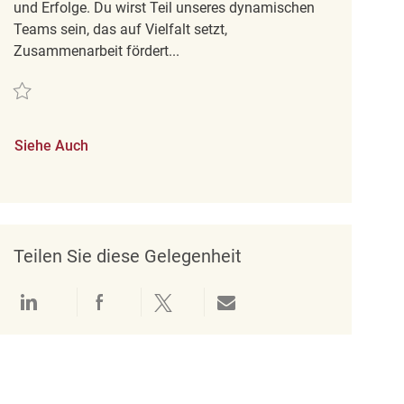
und Erfolge. Du wirst Teil unseres dynamischen
Teams sein, das auf Vielfalt setzt,
Zusammenarbeit fördert...
Retten Part time Sales Associate Marshalls/HomeSense Lambton Mall REQ
Siehe Auch
Teilen Sie diese Gelegenheit
Über LinkedIn teilen
Über Facebook teilen
Über Twitter teilen
Per E-Mail teilen