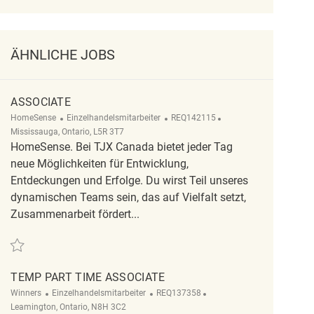
ÄHNLICHE JOBS
ASSOCIATE
Kategorie
ReqId
Ort
HomeSense
Einzelhandelsmitarbeiter
REQ142115
Mississauga, Ontario, L5R 3T7
HomeSense. Bei TJX Canada bietet jeder Tag
neue Möglichkeiten für Entwicklung,
Entdeckungen und Erfolge. Du wirst Teil unseres
dynamischen Teams sein, das auf Vielfalt setzt,
Zusammenarbeit fördert...
Retten Associate REQ142115
TEMP PART TIME ASSOCIATE
Kategorie
ReqId
Ort
Winners
Einzelhandelsmitarbeiter
REQ137358
Leamington, Ontario, N8H 3C2