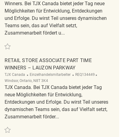
Winners. Bei TJX Canada bietet jeder Tag neue
Möglichkeiten für Entwicklung, Entdeckungen
und Erfolge. Du wirst Teil unseres dynamischen
Teams sein, das auf Vielfalt setzt,
Zusammenarbeit fördert u...
Retten Temp part time Associate REQ137358
RETAIL STORE ASSOCIATE PART TIME
WINNERS – LAUZON PARKWAY
Kategorie
ReqId
Ort
TJX Canada
Einzelhandelsmitarbeiter
REQ134449
Windsor, Ontario, N8T 3K4
TJX Canada. Bei TJX Canada bietet jeder Tag
neue Möglichkeiten für Entwicklung,
Entdeckungen und Erfolge. Du wirst Teil unseres
dynamischen Teams sein, das auf Vielfalt setzt,
Zusammenarbeit förder...
Retten Retail Store Associate Part Time Winners – Lauzon Parkway REQ134