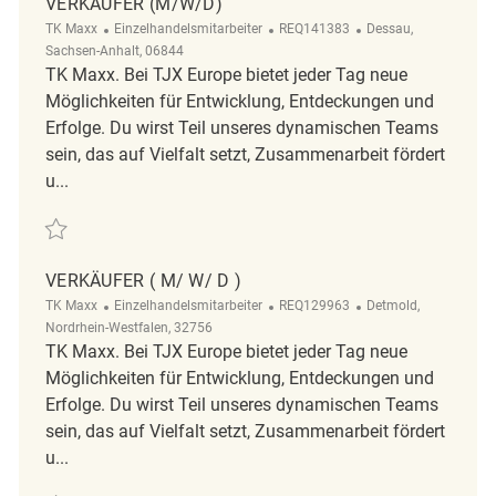
VERKÄUFER (M/W/D)
Kategorie
ReqId
Ort
TK Maxx
Einzelhandelsmitarbeiter
REQ141383
Dessau,
Sachsen-Anhalt, 06844
TK Maxx. Bei TJX Europe bietet jeder Tag neue
Möglichkeiten für Entwicklung, Entdeckungen und
Erfolge. Du wirst Teil unseres dynamischen Teams
sein, das auf Vielfalt setzt, Zusammenarbeit fördert
u...
Retten Verkäufer (m/w/d) REQ141383
VERKÄUFER ( M/ W/ D )
Kategorie
ReqId
Ort
TK Maxx
Einzelhandelsmitarbeiter
REQ129963
Detmold,
Nordrhein-Westfalen, 32756
TK Maxx. Bei TJX Europe bietet jeder Tag neue
Möglichkeiten für Entwicklung, Entdeckungen und
Erfolge. Du wirst Teil unseres dynamischen Teams
sein, das auf Vielfalt setzt, Zusammenarbeit fördert
u...