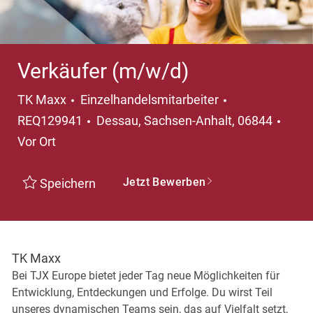
Verkäufer (m/w/d)
Kategorie
TK Maxx
Einzelhandelsmitarbeiter
Ort
REQ129941
Dessau, Sachsen-Anhalt, 06844
Vor Ort
Jetzt Bewerben
Speichern
TK Maxx
Bei TJX Europe bietet jeder Tag neue Möglichkeiten für
Entwicklung, Entdeckungen und Erfolge. Du wirst Teil
unseres dynamischen Teams sein, das auf Vielfalt setzt,