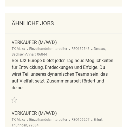
ÄHNLICHE JOBS
VERKÄUFER (M/W/D)
Kategorie
ReqId
Ort
TK Maxx
Einzelhandelsmitarbeiter
REQ139543
Dessau,
Sachsen-Anhalt, 06844
Bei TJX Europe bietet jeder Tag neue Möglichkeiten
für Entwicklung, Entdeckungen und Erfolge. Du
wirst Teil unseres dynamischen Teams sein, das
auf Vielfalt setzt, Zusammenarbeit fördert und
deine ...
Retten Verkäufer (m/w/d) REQ139543
VERKÄUFER (M/W/D)
Kategorie
ReqId
Ort
TK Maxx
Einzelhandelsmitarbeiter
REQ105207
Erfurt,
Thüringen, 99084