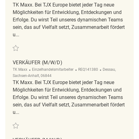
TK Maxx. Bei TJX Europe bietet jeder Tag neue
Möglichkeiten für Entwicklung, Entdeckungen und
Erfolge. Du wirst Teil unseres dynamischen Teams
sein, das auf Vielfalt setzt, Zusammenarbeit fördert
u...
Retten Verkäufer (m/w/d) REQ105207
VERKÄUFER (M/W/D)
Kategorie
ReqId
Ort
TK Maxx
Einzelhandelsmitarbeiter
REQ141380
Dessau,
Sachsen-Anhalt, 06844
TK Maxx. Bei TJX Europe bietet jeder Tag neue
Möglichkeiten für Entwicklung, Entdeckungen und
Erfolge. Du wirst Teil unseres dynamischen Teams
sein, das auf Vielfalt setzt, Zusammenarbeit fördert
u...
Retten Verkäufer (m/w/d) REQ141380