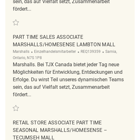
sein, das auf Vielfalt setzt, Zusammenarbeit
fördert...
Retten Part time Sales Associate Marshalls/HomeSense Lambton Mall
PART TIME SALES ASSOCIATE
MARSHALLS/HOMESENSE LAMBTON MALL
Kategorie
ReqId
Ort
Marshalls
Einzelhandelsmitarbeiter
REQ139359
Sarnia,
Ontario, N7S 1P8
Marshalls. Bei TJX Canada bietet jeder Tag neue
Möglichkeiten für Entwicklung, Entdeckungen und
Erfolge. Du wirst Teil unseres dynamischen Teams
sein, das auf Vielfalt setzt, Zusammenarbeit
fördert...
Retten Part time Sales Associate Marshalls/HomeSense Lambton Mall
RETAIL STORE ASSOCIATE PART TIME
SEASONAL MARSHALLS/HOMESENSE –
TECUMSEH MALL