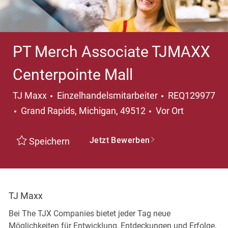
PT Merch Associate TJMAXX
Centerpointe Mall
Kategorie
TJ Maxx
Einzelhandelsmitarbeiter
REQ129977
Ort
Grand Rapids, Michigan, 49512
Vor Ort
Jetzt Bewerben
Speichern
TJ Maxx
Bei The TJX Companies bietet jeder Tag neue
Möglichkeiten für Entwicklung, Entdeckungen und Erfolge.