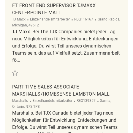
FT FRONT END SUPERVISOR TJMAXX
CENTERPOINTE MALL
Kategorie
ReqId
Ort
TJ Maxx
Einzelhandelsmitarbeiter
REQ116167
Grand Rapids,
Michigan, 49512
TJ Maxx. Bei The TJX Companies bietet jeder Tag
neue Möglichkeiten für Entwicklung, Entdeckungen
und Erfolge. Du wirst Teil unseres dynamischen
Teams sein, das auf Vielfalt setzt, Zusammenarbeit
fö...
Retten FT Front End Supervisor TJMAXX Centerpointe Mall REQ116167
PART TIME SALES ASSOCIATE
MARSHALLS/HOMESENSE LAMBTON MALL
Kategorie
ReqId
Ort
Marshalls
Einzelhandelsmitarbeiter
REQ139357
Sarnia,
Ontario, N7S 1P8
Marshalls. Bei TJX Canada bietet jeder Tag neue
Möglichkeiten für Entwicklung, Entdeckungen und
Erfolge. Du wirst Teil unseres dynamischen Teams