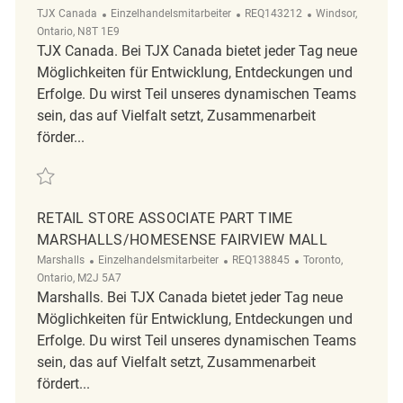
Kategorie
ReqId
Ort
TJX Canada
Einzelhandelsmitarbeiter
REQ143212
Windsor,
Ontario, N8T 1E9
TJX Canada. Bei TJX Canada bietet jeder Tag neue
Möglichkeiten für Entwicklung, Entdeckungen und
Erfolge. Du wirst Teil unseres dynamischen Teams
sein, das auf Vielfalt setzt, Zusammenarbeit
förder...
Retten Retail Store Associate Part Time Seasonal Marshalls/HomeSen
RETAIL STORE ASSOCIATE PART TIME
MARSHALLS/HOMESENSE FAIRVIEW MALL
Kategorie
ReqId
Ort
Marshalls
Einzelhandelsmitarbeiter
REQ138845
Toronto,
Ontario, M2J 5A7
Marshalls. Bei TJX Canada bietet jeder Tag neue
Möglichkeiten für Entwicklung, Entdeckungen und
Erfolge. Du wirst Teil unseres dynamischen Teams
sein, das auf Vielfalt setzt, Zusammenarbeit
fördert...