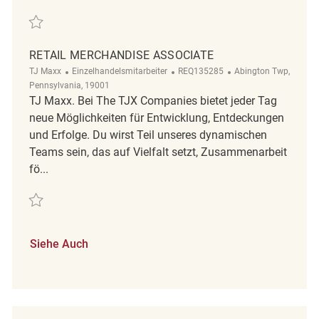
Retten Retail Merchandise Coordinator REQ141670
RETAIL MERCHANDISE ASSOCIATE
Kategorie
ReqId
Ort
TJ Maxx
Einzelhandelsmitarbeiter
REQ135285
Abington Twp,
Pennsylvania, 19001
TJ Maxx. Bei The TJX Companies bietet jeder Tag
neue Möglichkeiten für Entwicklung, Entdeckungen
und Erfolge. Du wirst Teil unseres dynamischen
Teams sein, das auf Vielfalt setzt, Zusammenarbeit
fö...
Retten Retail Merchandise Associate REQ135285
Siehe Auch