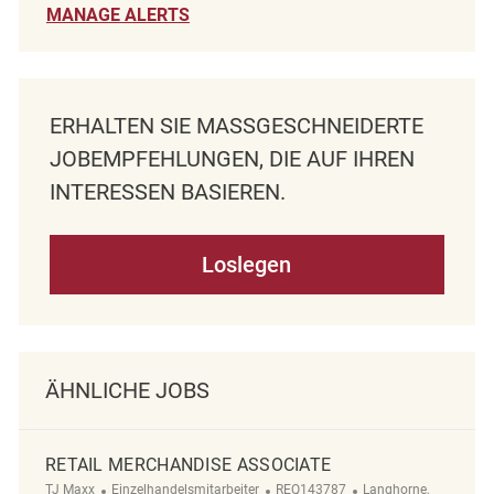
MANAGE ALERTS
ERHALTEN SIE MASSGESCHNEIDERTE J
OBEMPFEHLUNGEN, DIE AUF IHREN I
NTERESSEN BASIEREN.
Loslegen
ÄHNLICHE JOBS
RETAIL MERCHANDISE ASSOCIATE
Kategorie
ReqId
Ort
TJ Maxx
Einzelhandelsmitarbeiter
REQ143787
Langhorne,