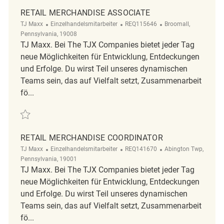
RETAIL MERCHANDISE ASSOCIATE
Kategorie
ReqId
Ort
TJ Maxx
Einzelhandelsmitarbeiter
REQ115646
Broomall,
Pennsylvania, 19008
TJ Maxx. Bei The TJX Companies bietet jeder Tag
neue Möglichkeiten für Entwicklung, Entdeckungen
und Erfolge. Du wirst Teil unseres dynamischen
Teams sein, das auf Vielfalt setzt, Zusammenarbeit
fö...
Retten Retail Merchandise Associate REQ115646
RETAIL MERCHANDISE COORDINATOR
Kategorie
ReqId
Ort
TJ Maxx
Einzelhandelsmitarbeiter
REQ141670
Abington Twp,
Pennsylvania, 19001
TJ Maxx. Bei The TJX Companies bietet jeder Tag
neue Möglichkeiten für Entwicklung, Entdeckungen
und Erfolge. Du wirst Teil unseres dynamischen
Teams sein, das auf Vielfalt setzt, Zusammenarbeit
fö...