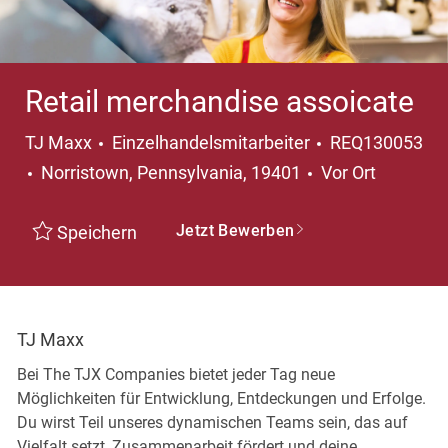
Retail merchandise assoicate
Kategorie
TJ Maxx
Einzelhandelsmitarbeiter
REQ130053
Ort
Norristown, Pennsylvania, 19401
Vor Ort
Jetzt Bewerben
Speichern
TJ Maxx
Bei The TJX Companies bietet jeder Tag neue
Möglichkeiten für Entwicklung, Entdeckungen und Erfolge.
Du wirst Teil unseres dynamischen Teams sein, das auf
Vielfalt setzt, Zusammenarbeit fördert und deine