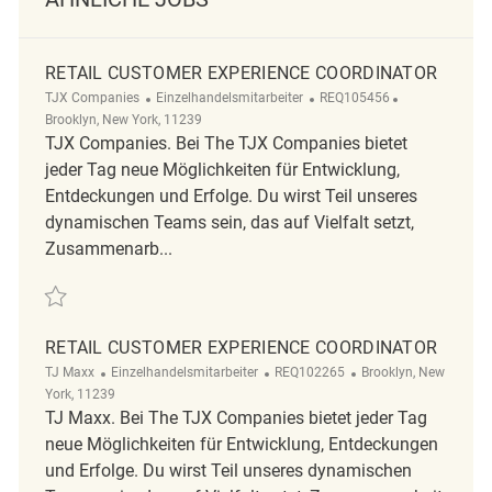
RETAIL CUSTOMER EXPERIENCE COORDINATOR
Kategorie
ReqId
Ort
TJX Companies
Einzelhandelsmitarbeiter
REQ105456
Brooklyn, New York, 11239
TJX Companies. Bei The TJX Companies bietet
jeder Tag neue Möglichkeiten für Entwicklung,
Entdeckungen und Erfolge. Du wirst Teil unseres
dynamischen Teams sein, das auf Vielfalt setzt,
Zusammenarb...
Retten Retail Customer Experience Coordinator REQ105456
RETAIL CUSTOMER EXPERIENCE COORDINATOR
Kategorie
ReqId
Ort
TJ Maxx
Einzelhandelsmitarbeiter
REQ102265
Brooklyn, New
York, 11239
TJ Maxx. Bei The TJX Companies bietet jeder Tag
neue Möglichkeiten für Entwicklung, Entdeckungen
und Erfolge. Du wirst Teil unseres dynamischen