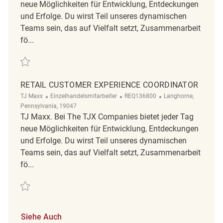
neue Möglichkeiten für Entwicklung, Entdeckungen
und Erfolge. Du wirst Teil unseres dynamischen
Teams sein, das auf Vielfalt setzt, Zusammenarbeit
fö...
Retten Retail Customer Experience Coordinator REQ136936
RETAIL CUSTOMER EXPERIENCE COORDINATOR
Kategorie
ReqId
Ort
TJ Maxx
Einzelhandelsmitarbeiter
REQ136800
Langhorne,
Pennsylvania, 19047
TJ Maxx. Bei The TJX Companies bietet jeder Tag
neue Möglichkeiten für Entwicklung, Entdeckungen
und Erfolge. Du wirst Teil unseres dynamischen
Teams sein, das auf Vielfalt setzt, Zusammenarbeit
fö...
Retten Retail Customer Experience Coordinator REQ136800
Siehe Auch