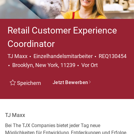
Retail Customer Experience
Coordinator
Kategorie
TJ Maxx
Einzelhandelsmitarbeiter
REQ130454
Ort
Brooklyn, New York, 11239
Vor Ort
Jetzt Bewerben
Speichern
TJ Maxx
Bei The TJX Companies bietet jeder Tag neue
Möglichkeiten für Entwicklung, Entdeckungen und Erfolge.