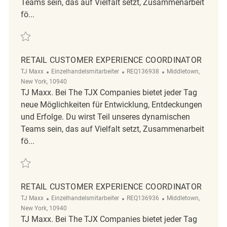
Teams sein, das auf Vielfalt setzt, Zusammenarbeit
fö...
Retten Retail Customer Experience Coordinator REQ102265
RETAIL CUSTOMER EXPERIENCE COORDINATOR
Kategorie
ReqId
Ort
TJ Maxx
Einzelhandelsmitarbeiter
REQ136938
Middletown,
New York, 10940
TJ Maxx. Bei The TJX Companies bietet jeder Tag
neue Möglichkeiten für Entwicklung, Entdeckungen
und Erfolge. Du wirst Teil unseres dynamischen
Teams sein, das auf Vielfalt setzt, Zusammenarbeit
fö...
Retten Retail Customer Experience Coordinator REQ136938
RETAIL CUSTOMER EXPERIENCE COORDINATOR
Kategorie
ReqId
Ort
TJ Maxx
Einzelhandelsmitarbeiter
REQ136936
Middletown,
New York, 10940
TJ Maxx. Bei The TJX Companies bietet jeder Tag