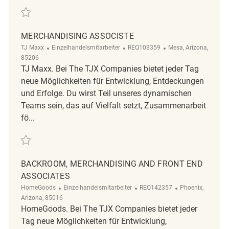
Retten merchandising associate REQ123389
MERCHANDISING ASSOCISTE
Kategorie
ReqId
Ort
TJ Maxx
Einzelhandelsmitarbeiter
REQ103359
Mesa, Arizona,
85206
TJ Maxx. Bei The TJX Companies bietet jeder Tag
neue Möglichkeiten für Entwicklung, Entdeckungen
und Erfolge. Du wirst Teil unseres dynamischen
Teams sein, das auf Vielfalt setzt, Zusammenarbeit
fö...
Retten merchandising associste REQ103359
BACKROOM, MERCHANDISING AND FRONT END
ASSOCIATES
Kategorie
ReqId
Ort
HomeGoods
Einzelhandelsmitarbeiter
REQ142357
Phoenix,
Arizona, 85016
HomeGoods. Bei The TJX Companies bietet jeder
Tag neue Möglichkeiten für Entwicklung,