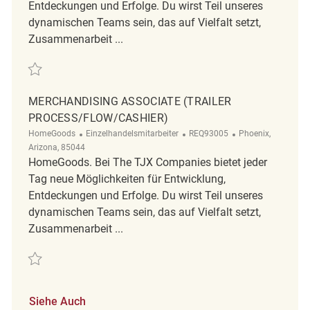
Entdeckungen und Erfolge. Du wirst Teil unseres
dynamischen Teams sein, das auf Vielfalt setzt,
Zusammenarbeit ...
Retten Backroom, Merchandising and Front End Associates REQ142357
MERCHANDISING ASSOCIATE (TRAILER
PROCESS/FLOW/CASHIER)
Kategorie
ReqId
Ort
HomeGoods
Einzelhandelsmitarbeiter
REQ93005
Phoenix,
Arizona, 85044
HomeGoods. Bei The TJX Companies bietet jeder
Tag neue Möglichkeiten für Entwicklung,
Entdeckungen und Erfolge. Du wirst Teil unseres
dynamischen Teams sein, das auf Vielfalt setzt,
Zusammenarbeit ...
Retten Merchandising Associate (Trailer Process/Flow/Cashier) REQ93
Siehe Auch