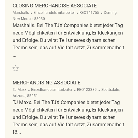
CLOSING MERCHANDISE ASSOCIATE
Kategorie
ReqId
Ort
Marshalls
Einzelhandelsmitarbeiter
REQ141755
Deming,
New Mexico, 88030
Marshalls. Bei The TJX Companies bietet jeder Tag
neue Möglichkeiten für Entwicklung, Entdeckungen
und Erfolge. Du wirst Teil unseres dynamischen
Teams sein, das auf Vielfalt setzt, Zusammenarbeit
...
Retten Closing Merchandise Associate REQ141755
MERCHANDISING ASSOCIATE
Kategorie
ReqId
Ort
TJ Maxx
Einzelhandelsmitarbeiter
REQ123389
Scottsdale,
Arizona, 85251
TJ Maxx. Bei The TJX Companies bietet jeder Tag
neue Möglichkeiten für Entwicklung, Entdeckungen
und Erfolge. Du wirst Teil unseres dynamischen
Teams sein, das auf Vielfalt setzt, Zusammenarbeit
fö...