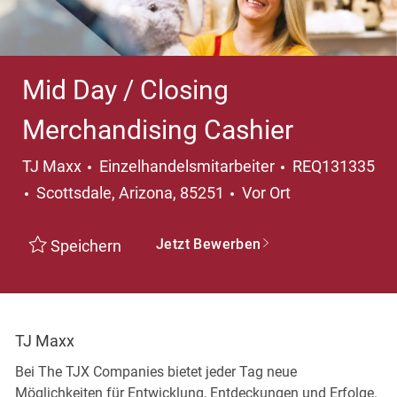
Mid Day / Closing
Merchandising Cashier
Kategorie
TJ Maxx
Einzelhandelsmitarbeiter
REQ131335
Ort
Scottsdale, Arizona, 85251
Vor Ort
Jetzt Bewerben
Speichern
TJ Maxx
Bei The TJX Companies bietet jeder Tag neue
Möglichkeiten für Entwicklung, Entdeckungen und Erfolge.