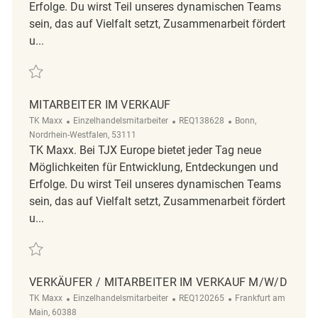
Erfolge. Du wirst Teil unseres dynamischen Teams
sein, das auf Vielfalt setzt, Zusammenarbeit fördert
u...
Retten Mitarbeiter (m/w/d) Verkauf REQ131130
MITARBEITER IM VERKAUF
Kategorie
ReqId
Ort
TK Maxx
Einzelhandelsmitarbeiter
REQ138628
Bonn,
Nordrhein-Westfalen, 53111
TK Maxx. Bei TJX Europe bietet jeder Tag neue
Möglichkeiten für Entwicklung, Entdeckungen und
Erfolge. Du wirst Teil unseres dynamischen Teams
sein, das auf Vielfalt setzt, Zusammenarbeit fördert
u...
Retten Mitarbeiter im Verkauf REQ138628
VERKÄUFER / MITARBEITER IM VERKAUF M/W/D
Kategorie
ReqId
Ort
TK Maxx
Einzelhandelsmitarbeiter
REQ120265
Frankfurt am
Main, 60388