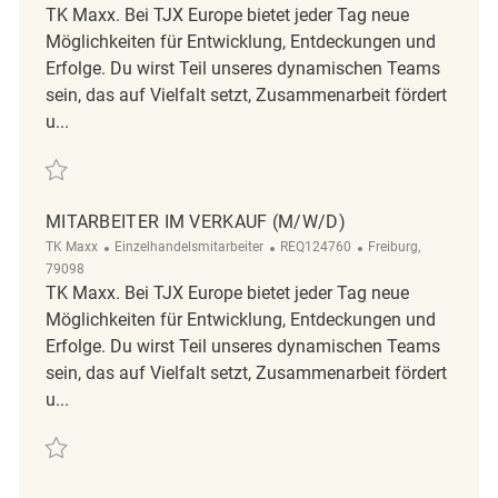
TK Maxx. Bei TJX Europe bietet jeder Tag neue
Möglichkeiten für Entwicklung, Entdeckungen und
Erfolge. Du wirst Teil unseres dynamischen Teams
sein, das auf Vielfalt setzt, Zusammenarbeit fördert
u...
Retten Verkäufer / Mitarbeiter im Verkauf m/w/d REQ120265
MITARBEITER IM VERKAUF (M/W/D)
Kategorie
ReqId
Ort
TK Maxx
Einzelhandelsmitarbeiter
REQ124760
Freiburg,
79098
TK Maxx. Bei TJX Europe bietet jeder Tag neue
Möglichkeiten für Entwicklung, Entdeckungen und
Erfolge. Du wirst Teil unseres dynamischen Teams
sein, das auf Vielfalt setzt, Zusammenarbeit fördert
u...
Retten Mitarbeiter im Verkauf (m/w/d) REQ124760