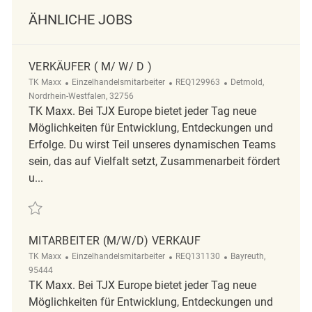
ÄHNLICHE JOBS
VERKÄUFER ( M/ W/ D )
Kategorie
ReqId
Ort
TK Maxx
Einzelhandelsmitarbeiter
REQ129963
Detmold,
Nordrhein-Westfalen, 32756
TK Maxx. Bei TJX Europe bietet jeder Tag neue
Möglichkeiten für Entwicklung, Entdeckungen und
Erfolge. Du wirst Teil unseres dynamischen Teams
sein, das auf Vielfalt setzt, Zusammenarbeit fördert
u...
Retten Verkäufer ( m/ w/ d ) REQ129963
MITARBEITER (M/W/D) VERKAUF
Kategorie
ReqId
Ort
TK Maxx
Einzelhandelsmitarbeiter
REQ131130
Bayreuth,
95444
TK Maxx. Bei TJX Europe bietet jeder Tag neue
Möglichkeiten für Entwicklung, Entdeckungen und