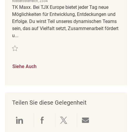
Niederösterreich, 2334
TK Maxx. Bei TJX Europe bietet jeder Tag neue
Möglichkeiten für Entwicklung, Entdeckungen und
Erfolge. Du wirst Teil unseres dynamischen Teams
sein, das auf Vielfalt setzt, Zusammenarbeit fördert
u...
Retten Samstagskraft (m/w/d) REQ139579
Siehe Auch
Teilen Sie diese Gelegenheit
Über LinkedIn teilen
Über Facebook teilen
Über Twitter teilen
Per E-Mail teil