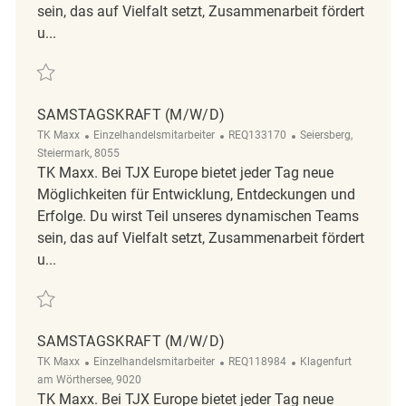
sein, das auf Vielfalt setzt, Zusammenarbeit fördert
u...
Retten Samstagskraft (m/w/d) REQ117047
SAMSTAGSKRAFT (M/W/D)
Kategorie
ReqId
Ort
TK Maxx
Einzelhandelsmitarbeiter
REQ133170
Seiersberg,
Steiermark, 8055
TK Maxx. Bei TJX Europe bietet jeder Tag neue
Möglichkeiten für Entwicklung, Entdeckungen und
Erfolge. Du wirst Teil unseres dynamischen Teams
sein, das auf Vielfalt setzt, Zusammenarbeit fördert
u...
Retten Samstagskraft (m/w/d) REQ133170
SAMSTAGSKRAFT (M/W/D)
Kategorie
ReqId
Ort
TK Maxx
Einzelhandelsmitarbeiter
REQ118984
Klagenfurt
am Wörthersee, 9020
TK Maxx. Bei TJX Europe bietet jeder Tag neue