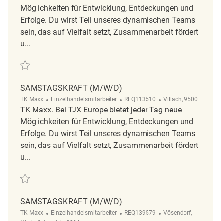
Möglichkeiten für Entwicklung, Entdeckungen und
Erfolge. Du wirst Teil unseres dynamischen Teams
sein, das auf Vielfalt setzt, Zusammenarbeit fördert
u...
Retten Samstagskraft (m/w/d) REQ118984
SAMSTAGSKRAFT (M/W/D)
Kategorie
ReqId
Ort
TK Maxx
Einzelhandelsmitarbeiter
REQ113510
Villach, 9500
TK Maxx. Bei TJX Europe bietet jeder Tag neue
Möglichkeiten für Entwicklung, Entdeckungen und
Erfolge. Du wirst Teil unseres dynamischen Teams
sein, das auf Vielfalt setzt, Zusammenarbeit fördert
u...
Retten Samstagskraft (m/w/d) REQ113510
SAMSTAGSKRAFT (M/W/D)
Kategorie
ReqId
Ort
TK Maxx
Einzelhandelsmitarbeiter
REQ139579
Vösendorf,