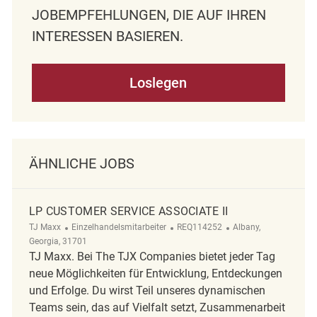
OBEMPFEHLUNGEN, DIE AUF IHREN I
NTERESSEN BASIEREN.
Loslegen
ÄHNLICHE JOBS
LP CUSTOMER SERVICE ASSOCIATE II
Kategorie
ReqId
Ort
TJ Maxx
Einzelhandelsmitarbeiter
REQ114252
Albany,
Georgia, 31701
TJ Maxx. Bei The TJX Companies bietet jeder Tag
neue Möglichkeiten für Entwicklung, Entdeckungen
und Erfolge. Du wirst Teil unseres dynamischen
Teams sein, das auf Vielfalt setzt, Zusammenarbeit