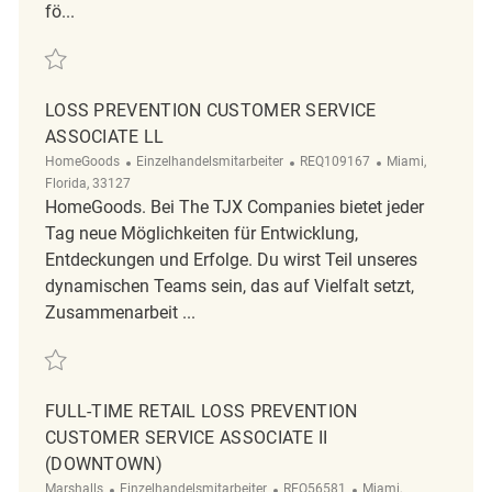
fö...
Retten LP Customer Service Associate II REQ114252
LOSS PREVENTION CUSTOMER SERVICE
ASSOCIATE LL
Kategorie
ReqId
Ort
HomeGoods
Einzelhandelsmitarbeiter
REQ109167
Miami,
Florida, 33127
HomeGoods. Bei The TJX Companies bietet jeder
Tag neue Möglichkeiten für Entwicklung,
Entdeckungen und Erfolge. Du wirst Teil unseres
dynamischen Teams sein, das auf Vielfalt setzt,
Zusammenarbeit ...
Retten Loss Prevention Customer Service Associate ll REQ109167
FULL-TIME RETAIL LOSS PREVENTION
CUSTOMER SERVICE ASSOCIATE II
(DOWNTOWN)
Kategorie
ReqId
Ort
Marshalls
Einzelhandelsmitarbeiter
REQ56581
Miami,