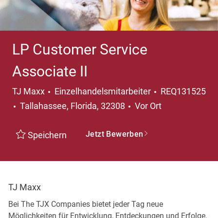
LP Customer Service
Associate II
Kategorie
TJ Maxx
Einzelhandelsmitarbeiter
REQ131525
Ort
Tallahassee, Florida, 32308
Vor Ort
Jetzt Bewerben
Speichern
TJ Maxx
Bei The TJX Companies bietet jeder Tag neue
Möglichkeiten für Entwicklung, Entdeckungen und Erfolge.