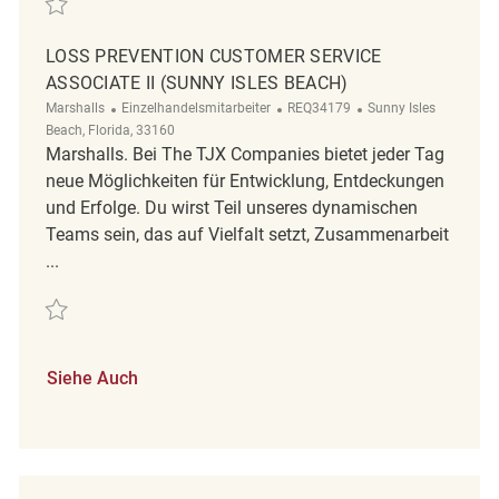
LOSS PREVENTION CUSTOMER SERVICE
ASSOCIATE II (SUNNY ISLES BEACH)
Kategorie
ReqId
Ort
Marshalls
Einzelhandelsmitarbeiter
REQ34179
Sunny Isles
Beach, Florida, 33160
Marshalls. Bei The TJX Companies bietet jeder Tag
neue Möglichkeiten für Entwicklung, Entdeckungen
und Erfolge. Du wirst Teil unseres dynamischen
Teams sein, das auf Vielfalt setzt, Zusammenarbeit
...
Retten Loss Prevention Customer Service Associate II (Sunny Isles Bea
Siehe Auch