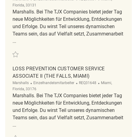
Florida, 33131
Marshalls. Bei The TJX Companies bietet jeder Tag
neue Möglichkeiten für Entwicklung, Entdeckungen
und Erfolge. Du wirst Teil unseres dynamischen
Teams sein, das auf Vielfalt setzt, Zusammenarbeit
...
Retten Full-Time Retail Loss Prevention Customer Service Associate II
LOSS PREVENTION CUSTOMER SERVICE
ASSOCIATE II (THE FALLS, MIAMI)
Kategorie
ReqId
Ort
Marshalls
Einzelhandelsmitarbeiter
REQ31648
Miami,
Florida, 33176
Marshalls. Bei The TJX Companies bietet jeder Tag
neue Möglichkeiten für Entwicklung, Entdeckungen
und Erfolge. Du wirst Teil unseres dynamischen
Teams sein, das auf Vielfalt setzt, Zusammenarbeit
...
Retten Loss Prevention Customer Service Associate II (The Falls, Miam