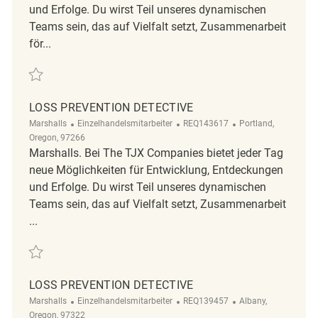
und Erfolge. Du wirst Teil unseres dynamischen
Teams sein, das auf Vielfalt setzt, Zusammenarbeit
för...
Retten Loss Prevention Detective REQ138857
LOSS PREVENTION DETECTIVE
Kategorie
ReqId
Ort
Marshalls
Einzelhandelsmitarbeiter
REQ143617
Portland,
Oregon, 97266
Marshalls. Bei The TJX Companies bietet jeder Tag
neue Möglichkeiten für Entwicklung, Entdeckungen
und Erfolge. Du wirst Teil unseres dynamischen
Teams sein, das auf Vielfalt setzt, Zusammenarbeit
...
Retten Loss Prevention Detective REQ143617
LOSS PREVENTION DETECTIVE
Kategorie
ReqId
Ort
Marshalls
Einzelhandelsmitarbeiter
REQ139457
Albany,
Oregon, 97322