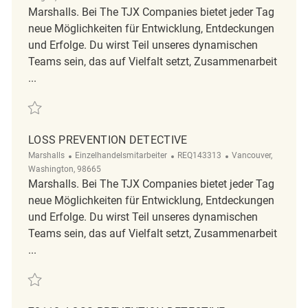
Marshalls. Bei The TJX Companies bietet jeder Tag
neue Möglichkeiten für Entwicklung, Entdeckungen
und Erfolge. Du wirst Teil unseres dynamischen
Teams sein, das auf Vielfalt setzt, Zusammenarbeit
...
Retten Loss Prevention Detective REQ139457
LOSS PREVENTION DETECTIVE
Kategorie
ReqId
Ort
Marshalls
Einzelhandelsmitarbeiter
REQ143313
Vancouver,
Washington, 98665
Marshalls. Bei The TJX Companies bietet jeder Tag
neue Möglichkeiten für Entwicklung, Entdeckungen
und Erfolge. Du wirst Teil unseres dynamischen
Teams sein, das auf Vielfalt setzt, Zusammenarbeit
...
Retten Loss Prevention Detective REQ143313