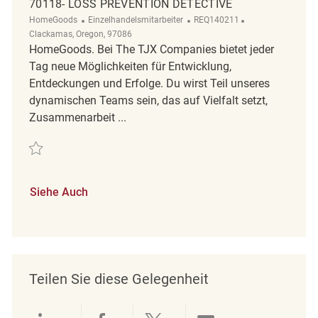
70118- LOSS PREVENTION DETECTIVE
Kategorie
ReqId
Ort
HomeGoods
Einzelhandelsmitarbeiter
REQ140211
Clackamas, Oregon, 97086
HomeGoods. Bei The TJX Companies bietet jeder
Tag neue Möglichkeiten für Entwicklung,
Entdeckungen und Erfolge. Du wirst Teil unseres
dynamischen Teams sein, das auf Vielfalt setzt,
Zusammenarbeit ...
Retten 70118- Loss Prevention Detective REQ140211
Siehe Auch
Teilen Sie diese Gelegenheit