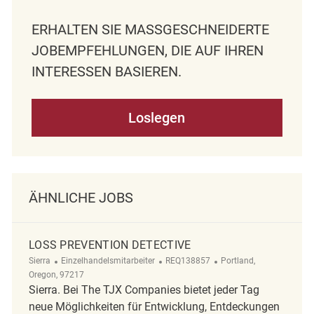
ERHALTEN SIE MASSGESCHNEIDERTE J
OBEMPFEHLUNGEN, DIE AUF IHREN I
NTERESSEN BASIEREN.
Loslegen
ÄHNLICHE JOBS
LOSS PREVENTION DETECTIVE
Kategorie
ReqId
Ort
Sierra
Einzelhandelsmitarbeiter
REQ138857
Portland,
Oregon, 97217
Sierra. Bei The TJX Companies bietet jeder Tag
neue Möglichkeiten für Entwicklung, Entdeckungen