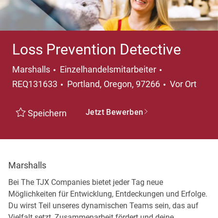
Loss Prevention Detective
Kategorie
Marshalls
Einzelhandelsmitarbeiter
Ort
REQ131633
Portland, Oregon, 97266
Vor Ort
Jetzt Bewerben
Speichern
Marshalls
Bei The TJX Companies bietet jeder Tag neue
Möglichkeiten für Entwicklung, Entdeckungen und Erfolge.
Du wirst Teil unseres dynamischen Teams sein, das auf
Vielfalt setzt, Zusammenarbeit fördert und deine