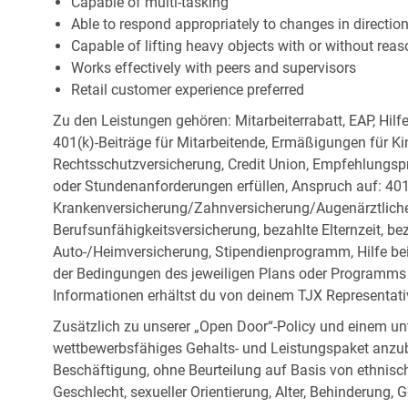
Capable of multi-tasking
Able to respond appropriately to changes in directio
Capable of lifting heavy objects with or without r
Works effectively with peers and supervisors
Retail customer experience preferred
Zu den Leistungen gehören: Mitarbeiterrabatt, EAP, Hilf
401(k)-Beiträge für Mitarbeitende, Ermäßigungen für Ki
Rechtsschutzversicherung, Credit Union, Empfehlungsp
oder Stundenanforderungen erfüllen, Anspruch auf: 401
Krankenversicherung/Zahnversicherung/Augenärztliche 
Berufsunfähigkeitsversicherung, bezahlte Elternzeit, be
Auto-/Heimversicherung, Stipendienprogramm, Hilfe be
der Bedingungen des jeweiligen Plans oder Programms e
Informationen erhältst du von deinem TJX Representati
Zusätzlich zu unserer „Open Door“-Policy und einem un
wettbewerbsfähiges Gehalts- und Leistungspaket anzubi
Beschäftigung, ohne Beurteilung auf Basis von ethnisch
Geschlecht, sexueller Orientierung, Alter, Behinderung,