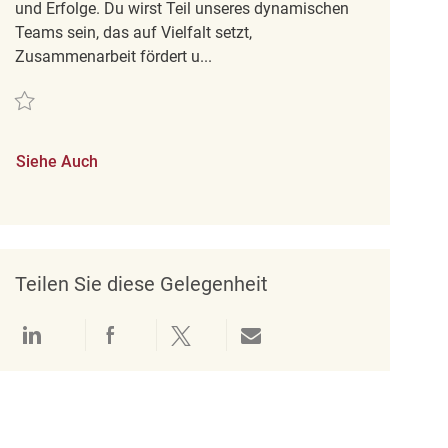
und Erfolge. Du wirst Teil unseres dynamischen
Teams sein, das auf Vielfalt setzt,
Zusammenarbeit fördert u...
Retten Retail Store Associate Temporary Part Time Winners, Cloverdale REQ
Siehe Auch
Teilen Sie diese Gelegenheit
Über LinkedIn teilen
Über Facebook teilen
Über Twitter teilen
Per E-Mail teilen