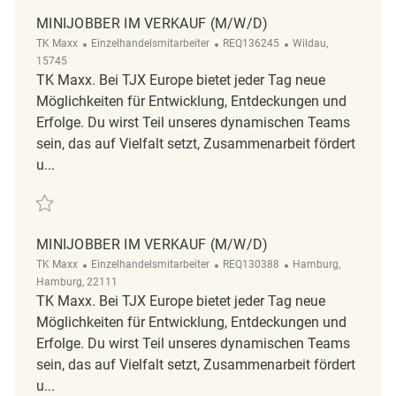
MINIJOBBER IM VERKAUF (M/W/D)
Kategorie
ReqId
Ort
TK Maxx
Einzelhandelsmitarbeiter
REQ136245
Wildau,
15745
TK Maxx. Bei TJX Europe bietet jeder Tag neue
Möglichkeiten für Entwicklung, Entdeckungen und
Erfolge. Du wirst Teil unseres dynamischen Teams
sein, das auf Vielfalt setzt, Zusammenarbeit fördert
u...
Retten Minijobber im Verkauf (m/w/d) REQ136245
MINIJOBBER IM VERKAUF (M/W/D)
Kategorie
ReqId
Ort
TK Maxx
Einzelhandelsmitarbeiter
REQ130388
Hamburg,
Hamburg, 22111
TK Maxx. Bei TJX Europe bietet jeder Tag neue
Möglichkeiten für Entwicklung, Entdeckungen und
Erfolge. Du wirst Teil unseres dynamischen Teams
sein, das auf Vielfalt setzt, Zusammenarbeit fördert
u...