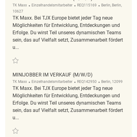
Kategorie
ReqId
Ort
TK Maxx
Einzelhandelsmitarbeiter
REQ115169
Berlin, Berlin,
10627
TK Maxx. Bei TJX Europe bietet jeder Tag neue
Möglichkeiten für Entwicklung, Entdeckungen und
Erfolge. Du wirst Teil unseres dynamischen Teams
sein, das auf Vielfalt setzt, Zusammenarbeit fördert
u...
Retten Minijobber im Verkauf (m/w/d) REQ115169
MINIJOBBER IM VERKAUF (M/W/D)
Kategorie
ReqId
Ort
TK Maxx
Einzelhandelsmitarbeiter
REQ142950
Berlin, 12099
TK Maxx. Bei TJX Europe bietet jeder Tag neue
Möglichkeiten für Entwicklung, Entdeckungen und
Erfolge. Du wirst Teil unseres dynamischen Teams
sein, das auf Vielfalt setzt, Zusammenarbeit fördert
u...
Retten Minijobber im Verkauf (m/w/d) REQ142950