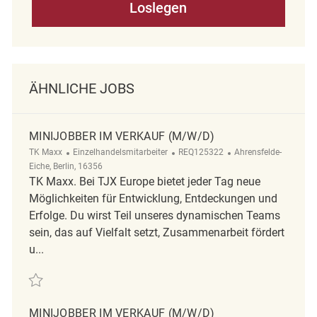
Loslegen
ÄHNLICHE JOBS
MINIJOBBER IM VERKAUF (M/W/D)
Kategorie
ReqId
Ort
TK Maxx
Einzelhandelsmitarbeiter
REQ125322
Ahrensfelde-
Eiche, Berlin, 16356
TK Maxx. Bei TJX Europe bietet jeder Tag neue
Möglichkeiten für Entwicklung, Entdeckungen und
Erfolge. Du wirst Teil unseres dynamischen Teams
sein, das auf Vielfalt setzt, Zusammenarbeit fördert
u...
Retten Minijobber im Verkauf (m/w/d) REQ125322
MINIJOBBER IM VERKAUF (M/W/D)