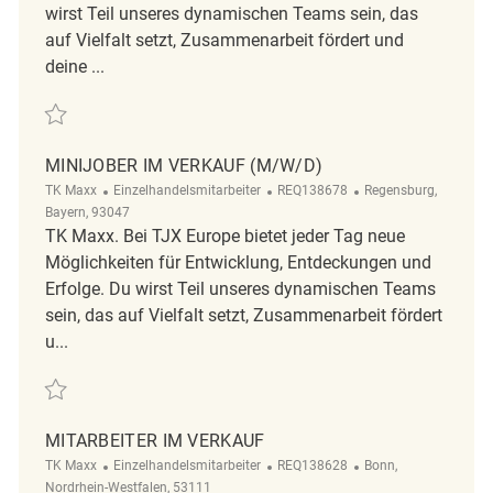
wirst Teil unseres dynamischen Teams sein, das
auf Vielfalt setzt, Zusammenarbeit fördert und
deine ...
Retten Minijober im Verkauf (m/w/d) REQ133151
MINIJOBER IM VERKAUF (M/W/D)
Kategorie
ReqId
Ort
TK Maxx
Einzelhandelsmitarbeiter
REQ138678
Regensburg,
Bayern, 93047
TK Maxx. Bei TJX Europe bietet jeder Tag neue
Möglichkeiten für Entwicklung, Entdeckungen und
Erfolge. Du wirst Teil unseres dynamischen Teams
sein, das auf Vielfalt setzt, Zusammenarbeit fördert
u...
Retten Minijober im Verkauf (m/w/d) REQ138678
MITARBEITER IM VERKAUF
Kategorie
ReqId
Ort
TK Maxx
Einzelhandelsmitarbeiter
REQ138628
Bonn,
Nordrhein-Westfalen, 53111