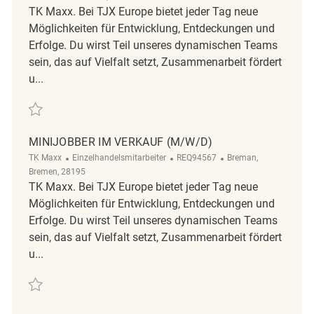
TK Maxx. Bei TJX Europe bietet jeder Tag neue
Möglichkeiten für Entwicklung, Entdeckungen und
Erfolge. Du wirst Teil unseres dynamischen Teams
sein, das auf Vielfalt setzt, Zusammenarbeit fördert
u...
Retten Mitarbeiter im Verkauf REQ138628
MINIJOBBER IM VERKAUF (M/W/D)
Kategorie
ReqId
Ort
TK Maxx
Einzelhandelsmitarbeiter
REQ94567
Breman,
Bremen, 28195
TK Maxx. Bei TJX Europe bietet jeder Tag neue
Möglichkeiten für Entwicklung, Entdeckungen und
Erfolge. Du wirst Teil unseres dynamischen Teams
sein, das auf Vielfalt setzt, Zusammenarbeit fördert
u...
Retten Minijobber im Verkauf (m/w/d) REQ94567