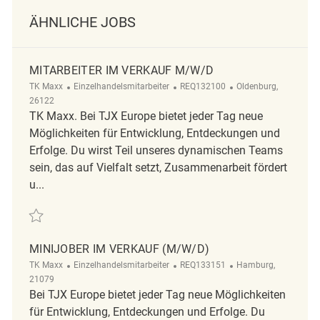
ÄHNLICHE JOBS
MITARBEITER IM VERKAUF M/W/D
Kategorie
ReqId
Ort
TK Maxx
Einzelhandelsmitarbeiter
REQ132100
Oldenburg,
26122
TK Maxx. Bei TJX Europe bietet jeder Tag neue
Möglichkeiten für Entwicklung, Entdeckungen und
Erfolge. Du wirst Teil unseres dynamischen Teams
sein, das auf Vielfalt setzt, Zusammenarbeit fördert
u...
Retten Mitarbeiter im Verkauf m/w/d REQ132100
MINIJOBER IM VERKAUF (M/W/D)
Kategorie
ReqId
Ort
TK Maxx
Einzelhandelsmitarbeiter
REQ133151
Hamburg,
21079
Bei TJX Europe bietet jeder Tag neue Möglichkeiten
für Entwicklung, Entdeckungen und Erfolge. Du